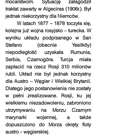
mocarstwom. Sytuację załagodził 
traktat zawarty w Algeciras (1906r.). Był 
jednak niekorzystny dla Niemców.
       W latach 1877 – 1878 toczyła się, 
kolejna już wojna rosyjsko – turecka. W 
wyniku układu podpisanego w San 
Stefano (obecnie Yesilköy) 
niepodległość uzyskała Rumunia, 
Serbia, Czarnogóra. Turcja miała 
zapłacić na rzecz Rosji 310 milionów 
rubli. Układ nie był jednak korzystny 
dla Austro – Węgier i Wielkiej Brytanii. 
Dlatego jego postanowienia nie zostały 
w pełni zrealizowane. Rosji, ku jej 
wielkiemu niezadowoleniu, zabroniono 
utrzymywaniu na Morzu Czarnym 
marynarki wojennej, a także 
dopuszczono do Morza okręty floty 
austro – węgierskiej.  