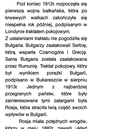
       Pod koniec 1912r. rozpoczęła się 
pierwsza wojna bałkańska, która po 
krwawych walkach zakończyła się 
niespełna rok później, podpisanym w 
Londynie traktatem pokojowym.
Z ustaleniami traktatu nie pogodziła się 
Bułgaria. Bułgarzy zaatakowali Serbię, 
którą wsparła Czarnogóra i Grecję. 
Sama Bułgaria została zaatakowana 
przez Rumunię. Traktat pokojowy, który 
był wynikiem porażki Bułgarii, 
podpisano w Bukareszcie w sierpniu 
1913r. Jednym z najbardziej 
przegranych państw, które były 
zainteresowane tymi zatargami była 
Rosja, która straciła lwią część swoich 
wpływów w Bułgarii.
       Rosja miała potężnych wrogów, 
którzy w maju 1882r. zawarli układ 