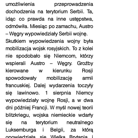
umożliwienia przeprowadzenia 
dochodzenia na terytorium Serbii. Ta, 
idąc co prawda na inne ustępstwa, 
odmówiła. Miesiąc po zamachu, Austro 
– Węgry wypowiedziały Serbii wojnę.
Skutkiem wypowiedzenia wojny była 
mobilizacja wojsk rosyjskich. To z kolei 
nie spodobało się Niemcom, którzy 
wspierali Austro – Węgry. Groźby 
kierowane w kierunku Rosji 
spowodowały mobilizację armii 
francuskiej. Dalej wydarzenia toczyły 
się lawinowo. 1 sierpnia Niemcy 
wypowiedziały wojnę Rosji, a w dwa 
dni później Francji. W myśl nowej teorii 
blitzkriegu, wojska niemieckie wdarły 
się na terytorium neutralnego 
Luksemburga i Belgii, za którą 
opowiedziała się Wielka Brytania i 