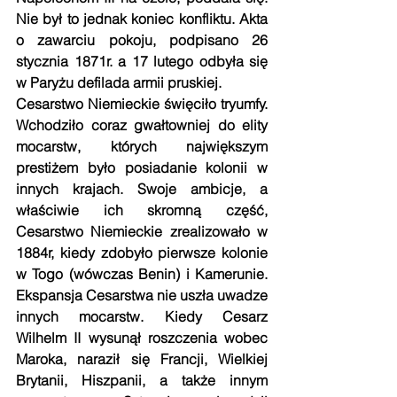
Nie był to jednak koniec konfliktu. Akta 
o zawarciu pokoju, podpisano 26 
stycznia 1871r. a 17 lutego odbyła się 
w Paryżu defilada armii pruskiej.
Cesarstwo Niemieckie święciło tryumfy. 
Wchodziło coraz gwałtowniej do elity 
mocarstw, których największym 
prestiżem było posiadanie kolonii w 
innych krajach. Swoje ambicje, a 
właściwie ich skromną część, 
Cesarstwo Niemieckie zrealizowało w 
1884r, kiedy zdobyło pierwsze kolonie 
w Togo (wówczas Benin) i Kamerunie. 
Ekspansja Cesarstwa nie uszła uwadze 
innych mocarstw. Kiedy Cesarz 
Wilhelm II wysunął roszczenia wobec 
Maroka, naraził się Francji, Wielkiej 
Brytanii, Hiszpanii, a także innym 