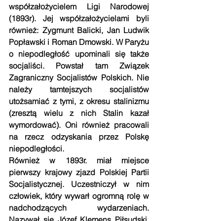
współzałożycielem Ligi Narodowej 
(1893r). Jej współzałożycielami byli 
również: Zygmunt Balicki, Jan Ludwik 
Popławski i Roman Dmowski. W Paryżu 
o niepodległość upominali się także 
socjaliści. Powstał tam Związek 
Zagraniczny Socjalistów Polskich. Nie 
należy tamtejszych socjalistów 
utożsamiać z tymi, z okresu stalinizmu 
(zresztą wielu z nich Stalin kazał 
wymordować). Oni również pracowali 
na rzecz odzyskania przez Polskę 
niepodległości.
Również w 1893r. miał miejsce 
pierwszy krajowy zjazd Polskiej Partii 
Socjalistycznej. Uczestniczył w nim 
człowiek, który wywarł ogromną rolę w 
nadchodzących wydarzeniach. 
Nazywał się Józef Klemens Piłsudski. 