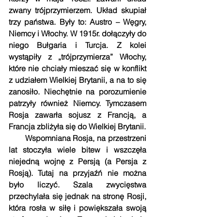
zwany trójprzymierzem. Układ skupiał 
trzy państwa. Były to: Austro – Węgry, 
Niemcy i Włochy. W 1915r. dołączyły do 
niego Bułgaria i Turcja. Z kolei 
wystąpiły z „trójprzymierza” Włochy, 
które nie chciały mieszać się w konflikt 
z udziałem Wielkiej Brytanii, a na to się 
zanosiło. Niechętnie na porozumienie 
patrzyły również Niemcy. Tymczasem 
Rosja zawarła sojusz z Francją, a 
Francja zbliżyła się do Wielkiej Brytanii.
       Wspomniana Rosja, na przestrzeni 
lat stoczyła wiele bitew i wszczęła 
niejedną wojnę z Persją (a Persja z 
Rosją). Tutaj na przyjaźń nie można 
było liczyć. Szala zwycięstwa 
przechylała się jednak na stronę Rosji, 
która rosła w siłę i powiększała swoją 