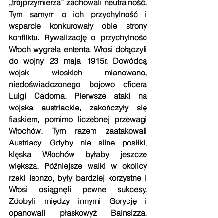
„trójprzymierza” zachowali neutralność. 
Tym samym o ich przychylność i 
wsparcie konkurowały obie strony 
konfliktu. Rywalizację o przychylność 
Włoch wygrała ententa. Włosi dołączyli 
do wojny 23 maja 1915r. Dowódcą 
wojsk włoskich mianowano, 
niedoświadczonego bojowo oficera 
Luigi Cadorna. Pierwsze ataki na 
wojska austriackie, zakończyły się 
fiaskiem, pomimo liczebnej przewagi 
Włochów. Tym razem zaatakowali 
Austriacy. Gdyby nie silne posiłki, 
klęska Włochów byłaby jeszcze 
większa. Późniejsze walki w okolicy 
rzeki Isonzo, były bardziej korzystne i 
Włosi osiągnęli pewne sukcesy. 
Zdobyli między innymi Gorycję i 
opanowali płaskowyż Bainsizza. 