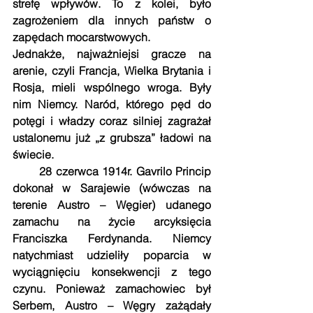
strefę wpływów. To z kolei, było 
zagrożeniem dla innych państw o 
zapędach mocarstwowych.
Jednakże, najważniejsi gracze na 
arenie, czyli Francja, Wielka Brytania i 
Rosja, mieli wspólnego wroga. Były 
nim Niemcy. Naród, którego pęd do 
potęgi i władzy coraz silniej zagrażał 
ustalonemu już „z grubsza” ładowi na 
świecie.
       28 czerwca 1914r. Gavrilo Princip 
dokonał w Sarajewie (wówczas na 
terenie Austro – Węgier) udanego 
zamachu na życie arcyksięcia 
Franciszka Ferdynanda. Niemcy 
natychmiast udzieliły poparcia w 
wyciągnięciu konsekwencji z tego 
czynu. Ponieważ zamachowiec był 
Serbem, Austro – Węgry zażądały 