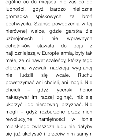
ogólne co do miejsca, nie zaś co do 
ludności, gdyż bardzo nieliczna 
gromadka spiskowych za broń 
pochwyciła. Szanse powodzenia w tej 
nierównej walce, gdzie garstka źle 
uzbrojonych i nie wprawnych 
ochotników stawała do boju z 
najliczniejszą w Europie armią, były tak 
małe, że ci nawet szaleńcy, którzy tego 
olbrzyma wyzwali, nadzieją wygranej 
nie łudzili się wcale. Ruchu 
powstrzymać ani chcieli, ani mogli. Nie 
chcieli – gdyż rycerski honor 
nakazywał im raczej zginąć, niż się 
ukorzyć i do nierozwagi przyznać. Nie 
mogli – gdyż rozburzone przez nich 
rewolucyjne namiętności w łonie 
miejskiego zwłaszcza ludu nie dałyby 
się już ukołysać i przeciw nim samym 