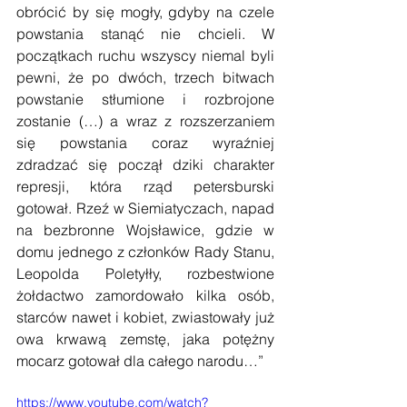
obrócić by się mogły, gdyby na czele 
powstania stanąć nie chcieli. W 
początkach ruchu wszyscy niemal byli 
pewni, że po dwóch, trzech bitwach 
powstanie stłumione i rozbrojone 
zostanie (…) a wraz z rozszerzaniem 
się powstania coraz wyraźniej 
zdradzać się począł dziki charakter 
represji, która rząd petersburski 
gotował. Rzeź w Siemiatyczach, napad 
na bezbronne Wojsławice, gdzie w 
domu jednego z członków Rady Stanu, 
Leopolda Poletyłły, rozbestwione 
żołdactwo zamordowało kilka osób, 
starców nawet i kobiet, zwiastowały już 
owa krwawą zemstę, jaka potężny 
mocarz gotował dla całego narodu…” 
https://www.youtube.com/watch?