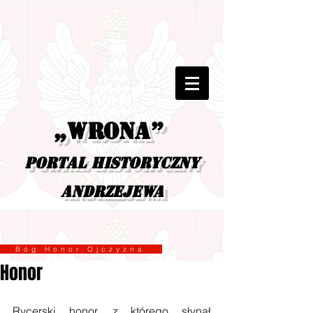
„Wrona”
portal historyczny
Andrzejewa
Bóg Honor Ojczyzna
Honor
Rycerski honor, z którego słynął 