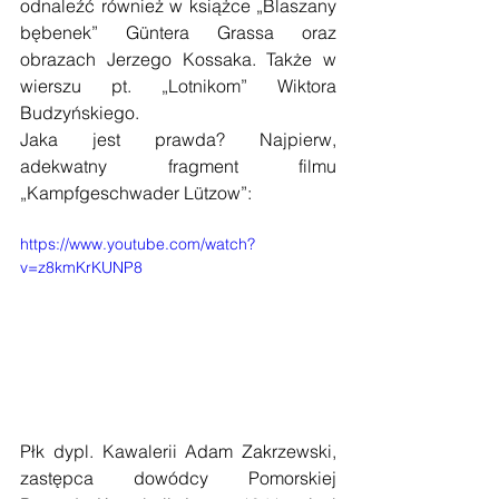
odnaleźć również w książce „Blaszany 
bębenek” Güntera Grassa oraz 
obrazach Jerzego Kossaka. Także w 
wierszu pt. „Lotnikom” Wiktora 
Budzyńskiego.
Jaka jest prawda? Najpierw, 
adekwatny fragment filmu 
„Kampfgeschwader Lützow”:
https://www.youtube.com/watch?
v=z8kmKrKUNP8
Płk dypl. Kawalerii Adam Zakrzewski, 
zastępca dowódcy Pomorskiej 