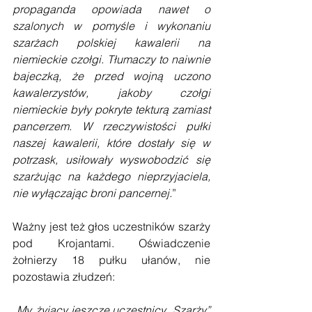
propaganda opowiada nawet o 
szalonych w pomyśle i wykonaniu 
szarżach polskiej kawalerii na 
niemieckie czołgi. Tłumaczy to naiwnie 
bajeczką, że przed wojną uczono 
kawalerzystów, jakoby czołgi 
niemieckie były pokryte tekturą zamiast 
pancerzem. W rzeczywistości pułki 
naszej kawalerii, które dostały się w 
potrzask, usiłowały wyswobodzić się 
szarżując na każdego nieprzyjaciela, 
nie wyłączając broni pancernej.
”
Ważny jest też głos uczestników szarży 
pod Krojantami. Oświadczenie 
żołnierzy 18 pułku ułanów, nie 
pozostawia złudzeń:
„
My, żyjący jeszcze uczestnicy „Szarży” 