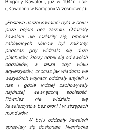
Brygady Kawalerii, już w 1941r. pisał 
(„Kawaleria w Kampanii Wrześniowej”):
„
Postawa naszej kawalerii była w boju i 
poza bojem bez zarzutu. Oddziały 
kawalerii nie rozłaziły się, procent 
zabłąkanych ułanów był znikomy, 
podczas gdy widziało się dużo 
piechurów, którzy odbili się od swoich 
oddziałów, a także zbyt wielu 
artylerzystów, chociaż jak wiadomo we 
wszystkich wojnach oddziały artylerii u 
nas i gdzie indziej zachowywały 
najdłużej wewnętrzną spoistość. 
Również nie widziało się 
kawalerzystów bez broni i w strzępach 
mundurów.
       W boju oddziały kawalerii 
sprawiały się doskonale. Niemiecka 