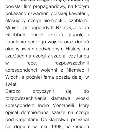
powstał film propagandowy, na którym 
pokazano szwadron polskiej kawalerii, 
atakujący czołgi niemieckie szablami. 
Minister propagandy III Rzeszy, Joseph 
Goebbels chciał ukazać głupotę i 
zacofanie naszego wojska oraz dodać 
otuchy swoim podwładnym. Historyjki o 
szarżach na czołgi z szablą, czy lancą 
w ręce, rozpowszechnili 
korespondenci wojenni z Niemiec i 
Włoch, a później fama poszła dalej, w 
świat.
Bardzo przyczynił się do 
rozpowszechnienia kłamstwa, włoski 
korespondent Indro Montanelli, który 
opisał domniemaną szarżę na czołgi 
pod Krojantami. Do kłamstwa, przyznał 
się dopiero w roku 1998, na łamach 