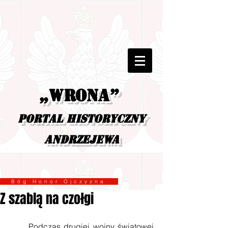
„Wrona”
portal historyczny
Andrzejewa
Bóg Honor Ojczyzna
Z szablą na czołgi
      Podczas drugiej wojny światowej 