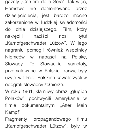
gazety „Corriere della Sera”. Tak więc, 
kłamstwo nie demontowane przez 
dziesięciolecia, jest bardzo mocno 
zakorzenione w ludzkiej świadomości 
do dnia dzisiejszego. Film, który 
nakręcili naziści nosi tytuł 
„Kampfgeschwader Lützow”. W jego 
nagraniu pomogli również wspólnicy 
Niemców w napaści na Polskę, 
Słowacy. To Słowackie samoloty, 
przemalowane w Polskie barwy, były 
użyte w filmie. Polskich kawalerzystów 
odegrali słowaccy żołnierze.
W roku 1961, kłamliwy obraz „głupich 
Polaków” pochwycili amerykanie w 
filmie dokumentalnym „After Mein 
Kampf”.
Fragmenty propagandowego filmu 
„Kampfgeschwader Lützow”, były w 