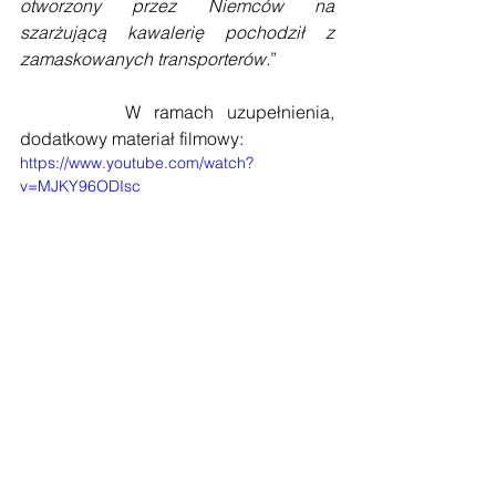
otworzony przez Niemców na 
szarżującą kawalerię pochodził z 
zamaskowanych transporterów.
”
        W ramach uzupełnienia, 
dodatkowy materiał filmowy:
https://www.youtube.com/watch?
v=MJKY96ODIsc
Tagi:
Wojna
Książka
Komunizm
Film