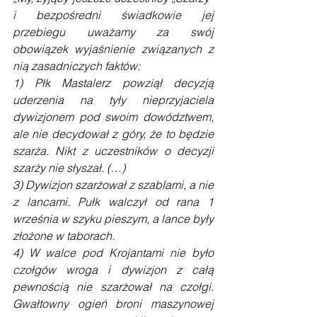
i bezpośredni świadkowie jej 
przebiegu uważamy za swój 
obowiązek wyjaśnienie związanych z 
nią zasadniczych faktów:
1­) Płk Mastalerz powziął decyzją 
uderzenia na tyły nieprzyjaciela 
dywizjonem pod swoim dowództwem, 
ale nie decydował z góry, że to będzie 
szarża. Nikt z uczestników o decyzji 
szarży nie słyszał. (…)
3) Dywizjon szarżował z szablami, a nie 
z lancami. Pułk walczył od rana 1 
września w szyku pieszym, a lance były 
złożone w taborach.
4) W walce pod Krojantami nie było 
czołgów wroga i dywizjon z całą 
pewnością nie szarżował na czołgi. 
Gwałtowny ogień broni maszynowej 