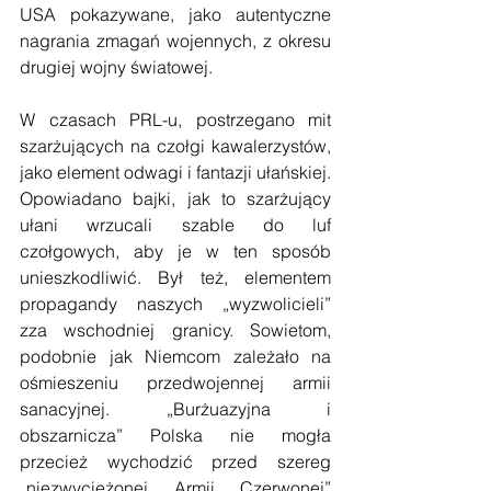
USA pokazywane, jako autentyczne 
nagrania zmagań wojennych, z okresu 
drugiej wojny światowej.  
W czasach PRL-u, postrzegano mit 
szarżujących na czołgi kawalerzystów, 
jako element odwagi i fantazji ułańskiej. 
Opowiadano bajki, jak to szarżujący 
ułani wrzucali szable do luf 
czołgowych, aby je w ten sposób 
unieszkodliwić. Był też, elementem 
propagandy naszych „wyzwolicieli” 
zza wschodniej granicy. Sowietom, 
podobnie jak Niemcom zależało na 
ośmieszeniu przedwojennej armii 
sanacyjnej. „Burżuazyjna i 
obszarnicza” Polska nie mogła 
przecież wychodzić przed szereg 
„niezwyciężonej Armii Czerwonej” 