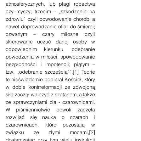
atmosferycznych, lub plagi robactwa 
czy myszy; trzecim – „szkodzenie na 
zdrowiu” czyli powodowanie chorób, a 
nawet doprowadzanie ofiar do śmierci; 
czwartym – czary miłosne czyli 
skierowanie uczuć danej osoby w 
odpowiednim kierunku, odebranie 
powodzenia w miłości, spowodowanie 
bezpłodności i impotencji; piątym – 
tzw. „odebranie szczęścia””.[1] Teorie 
te nieświadomie popierał Kościół, który 
w dobie kontrreformacji ze zdwojoną 
siłą zaczął walczyć z szatanem, a także 
ze sprawczyniami zła - czarownicami.  
W piśmiennictwie powoli zaczęła 
rozwijać się nauka o czarach i 
czarownicach, które pozostają w 
związku ze złymi mocami,[2] 
dostarczając przy tym wielu instrukcji 