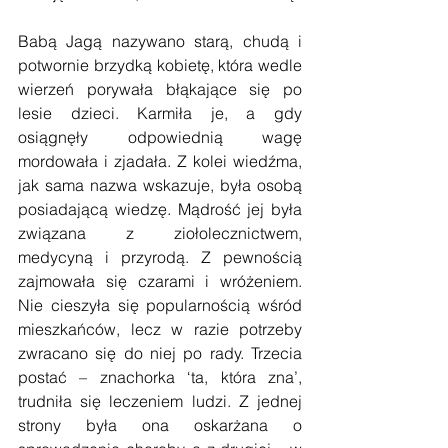
Babą Jagą nazywano starą, chudą i 
potwornie brzydką kobietę, która wedle 
wierzeń porywała błąkające się po 
lesie dzieci. Karmiła je, a gdy 
osiągnęły odpowiednią wagę 
mordowała i zjadała. Z kolei wiedźma, 
jak sama nazwa wskazuje, była osobą 
posiadającą wiedzę. Mądrość jej była 
związana z ziołolecznictwem, 
medycyną i przyrodą. Z pewnością 
zajmowała się czarami i wróżeniem. 
Nie cieszyła się popularnością wśród 
mieszkańców, lecz w razie potrzeby 
zwracano się do niej po rady. Trzecia 
postać – znachorka ‘ta, która zna’, 
trudniła się leczeniem ludzi. Z jednej 
strony była ona oskarżana o 