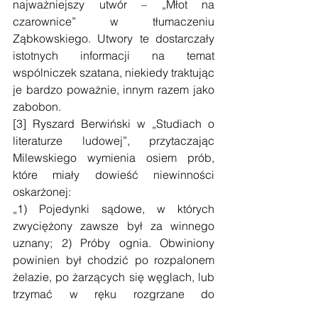
najważniejszy utwór – „Młot na 
czarownice” w tłumaczeniu 
Ząbkowskiego. Utwory te dostarczały 
istotnych informacji na temat 
wspólniczek szatana, niekiedy traktując 
je bardzo poważnie, innym razem jako 
zabobon. 
[3] Ryszard Berwiński w „Studiach o  
literaturze ludowej”, przytaczając 
Milewskiego wymienia osiem prób, 
które miały dowieść niewinności 
oskarżonej: 
„1) Pojedynki sądowe, w których 
zwyciężony zawsze był za winnego 
uznany; 2) Próby ognia. Obwiniony 
powinien był chodzić po rozpalonem 
żelazie, po żarzących się węglach, lub 
trzymać w ręku rozgrzane do 
czerwoności żelazo. Każde zaś 