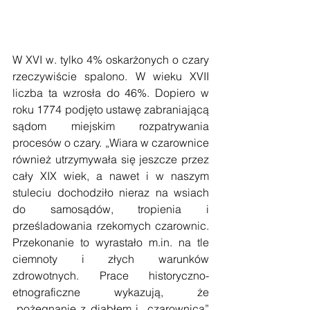
W XVI w. tylko 4% oskarżonych o czary 
rzeczywiście spalono. W wieku XVII 
liczba ta wzrosła do 46%. Dopiero w 
roku 1774 podjęto ustawę zabraniającą 
sądom miejskim rozpatrywania 
procesów o czary. „Wiara w czarownice 
również utrzymywała się jeszcze przez 
cały XIX wiek, a nawet i w naszym 
stuleciu dochodziło nieraz na wsiach 
do samosądów, tropienia i 
prześladowania rzekomych czarownic. 
Przekonanie to wyrastało m.in. na tle 
ciemnoty i złych warunków 
zdrowotnych. Prace historyczno-
etnograficzne wykazują, że 
„pożegnanie z diabłem i  czarownicą” 