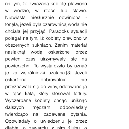
na tym, że związaną kobietę pławiono 
w wodzie, w rzece lub stawie. 
Niewiasta niesłusznie obwiniona - 
tonęła, jeżeli była czarownicą woda nie 
chciała jej przyjąć. Paradoks sytuacji 
polegał na tym, iż kobiety pławiono w 
obszernych sukniach. Zanim materiał 
nasiąknął wodą oskarżone przez 
pewien czas utrzymywały się na 
powierzchni. To wystarczyło by uznać 
je za wspólniczki szatana.[3] Jeżeli 
oskarżona dobrowolnie nie 
przyznawała się do winy, oddawano ją 
w ręce kata, który stosował tortury. 
Wyczerpane kobiety, chcąc uniknąć 
dalszych męczarni odpowiadały 
twierdząco na zadawane pytania. 
Opowiadały o uwiedzeniu je przez 
diabła, o zawarciu z nim ślubu, o 