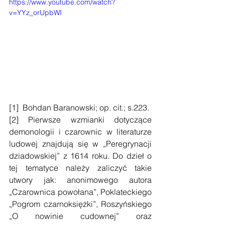
https://www.youtube.com/watch?
v=YYz_orUpbWI
[1]  Bohdan Baranowski; op. cit.; s.223. 
[2] Pierwsze wzmianki dotyczące 
demonologii i czarownic w literaturze 
ludowej znajdują się w „Peregrynacji 
dziadowskiej” z 1614 roku. Do dzieł o 
tej tematyce należy zaliczyć takie 
utwory jak: anonimowego autora 
„Czarownica powołana”, Poklateckiego 
„Pogrom czarnoksiężki”, Roszyńskiego    
„O nowinie cudownej” oraz 