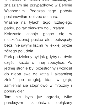
znalazłam się przypadkowo w Berlinie 
Wschodnim. Podczas tego pobytu 
postanowiłam dotrzeć do muru.
Właśnie na tyłach tego rozległego 
parku, po raz pierwszy go ujrzałam.
Kolczaste akacje gnące się w  
nieskończonej pustce alei, potrząsały 
bezsilnie swymi liśćmi  w lekkiej bryzie  
żółtego południa.
Park podzielony był jak gdyby na dwie 
części, każda o innej specyfice. Po 
jednej stronie był przestronny i wznosił 
do nieba swą delikatną i aksamitną 
zieleń, po drugiej, idąc w głąb, 
zamieniał się stopniowo w mroczny i 
ponury cień.
Tam nie było już ogrodu, tylko 
paroksyzm szaleństwa, obłąkany 