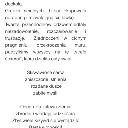
dookoła.
Grupka smutnych dzieci okupowała 
odrapaną i rozwalającą się ławkę.
Twarze przechodniów odzwierciedlały 
niezadowolenie, rozczarowanie i 
frustrację.  Zjednoczeni w cichym 
pragnieniu przekroczenia muru, 
patrzyliśmy wszyscy na tę „strefę 
śmierci”, która dzieliła cały świat.
Skrwawione serca
zniszczone istnienia
 rozdarte dusze
zabite myśli.
Ocean zła zalewa ziemię
zbrodnie władają ludzkością.
Zbyt wiele krzywd się wyrządziło
Basta wrogości!