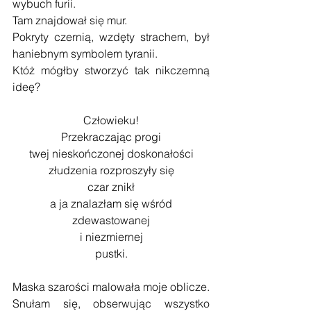
wybuch furii.
Tam znajdował się mur.
Pokryty czernią, wzdęty strachem, był 
haniebnym symbolem tyranii.
Któż mógłby stworzyć tak nikczemną 
ideę?
Człowieku!
Przekraczając progi
twej nieskończonej doskonałości
złudzenia rozproszyły się
czar znikł
a ja znalazłam się wśród
zdewastowanej
i niezmiernej
pustki.
Maska szarości malowała moje oblicze.
Snułam się, obserwując wszystko 