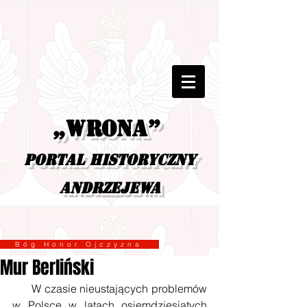
„Wrona”
portal historyczny
Andrzejewa
Bóg Honor Ojczyzna
Mur Berliński
      W czasie nieustających problemów  
w Polsce w latach osiemdziesiątych 