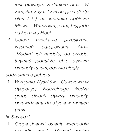
jest głównym zadaniem armii. W 
związku z tym trzymać gros (2 dp 
plus b.k.) na kierunku ogólnym 
Mława – Warszawa, jedną brygadę 
na kierunku Płock.
Celem uzyskania przestrzeni, 
wysunąć ugrupowania Armii 
„Modlin” jak najdalej do przodu, 
trzymać jednakże obie dywizje 
piechoty razem, aby nie uległy
oddzielnemu pobiciu.
W rejonie Wyszków – Goworowo w 
dyspozycji Naczelnego Wodza 
grupa dwóch dywizji piechoty, 
przewidziana do użycia w ramach 
armii.
III. Sąsiedzi.
Grupa „Narwi” osłania wschodnie 
skrzydło armii „Modlin” mając 