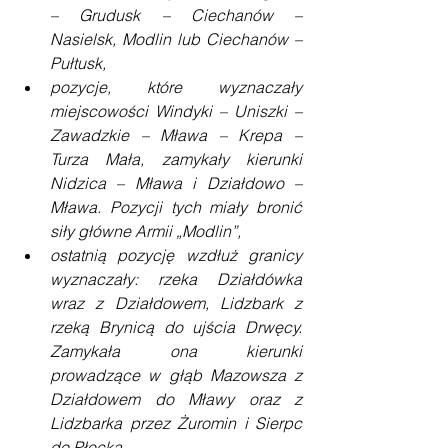
– Grudusk – Ciechanów – 
Nasielsk, Modlin lub Ciechanów – 
Pułtusk,
pozycje, które wyznaczały 
miejscowości Windyki – Uniszki – 
Zawadzkie – Mława – Krepa – 
Turza Mała, zamykały kierunki 
Nidzica – Mława i Działdowo – 
Mława. Pozycji tych miały bronić 
siły główne Armii „Modlin”,
ostatnią pozycję wzdłuż granicy 
wyznaczały: rzeka Działdówka 
wraz z Działdowem, Lidzbark z 
rzeką Brynicą do ujścia Drwęcy. 
Zamykała ona kierunki 
prowadzące w głąb Mazowsza z 
Działdowem do Mławy oraz z 
Lidzbarka przez Żuromin i Sierpc 
do Płocka.