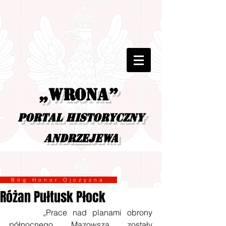
„Wrona”
portal historyczny
Andrzejewa
Bóg Honor Ojczyzna
Różan Pułtusk Płock
      „Prace nad planami obrony 
północnego Mazowsza zostały 