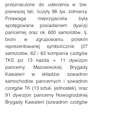
przeznaczone do uderzenia w tzw. 
pierwszej fali, liczyły 98 tys. żołnierzy. 
Przewaga nieprzyjaciela była 
spotęgowana posiadaniem dywizji 
pancernej oraz ok. 600 samolotów, tj. 
broni w zgrupowaniu polskim 
reprezentowanej symbolicznie (27 
samolotów, 62 i 63 kompania czołgów 
TKS po 13 każda + 11 dywizjon 
pancerny Mazowieckiej Brygady 
Kawalerii w składzie: szwadron 
samochodów pancernych i szwadron 
czołgów TK (13 sztuk, jednostek), oraz 
91 dywizjon pancerny Nowogrodzkiej 
Brygady Kawalerii (szwadron czołgów 
rozpoznawczych, szwadron 
samochodów pancernych, 7 sztuk. 
Dodatkowymi atutami nieprzyjaciela 
była silna artyleria, motoryzacja 