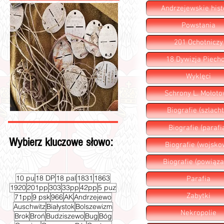
Andrzejewskie hist
Powstania
201 Ochotniczy
18 Dywizja Piecho
Wyklęci
Schrony L. Mołot
Biografie (szlacht
Biografie (parafi
Wybierz kluczowe słowo:
Biografie (wojsko
Biografie (powiąza
10 pu
18 DP
18 pal
1831
1863
Parafia
1920
201pp
303
33pp
42pp
5 puz
Zabytki
71pp
9 psk
966
AK
Andrzejewo
Auschwitz
Białystok
Bolszewizm
Nekropolie
Brok
Broń
Budziszewo
Bug
Bóg