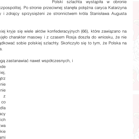
Polski szlachta wystąpiła w obronie 
zpospolitej. Po stronie przeciwnej stanęła potężna caryca Katarzyna 
cy i zdrajcy sprzysiężeni ze stronnictwem króla Stanisława Augusta 
zyjęło charakter masowy i z czasem Rosja doszła do wniosku, że nie 
ądkować sobie polskiej szlachty. Skończyło się to tym, że Polska na 
a.
, mogą zastanawiać nawet współczesnych, i
de 
j, 
rz 
ie 
ie 
 z 
co 
la 
cy 
ch 
wa 
ie 
mi 