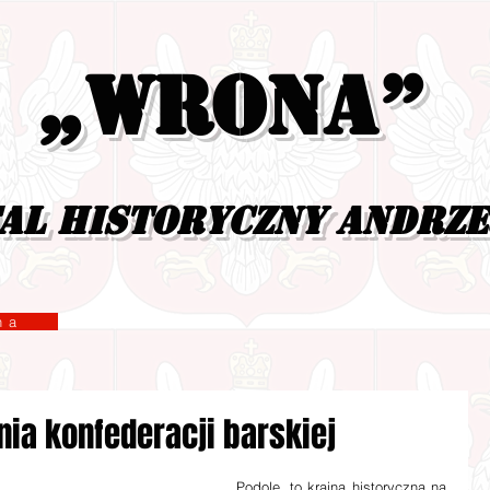
„Wrona”
al historyczny Andrz
yzna
nia konfederacji barskiej
         Podole, to kraina historyczna na 