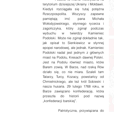
terytorium dzisiejszej Ukrainy i Mołdawii. 
Kiedyś rozciągała się tutaj potężna 
Rzeczpospolita. Wszyscy zapewne 
pamiętają imć pana Michała 
Wołodyjowskiego, słynnego rycerza i 
zagończyka, który zginął podczas 
wybuchu w twierdzy Kamieniec 
Podolski. Może nie zginął dokładnie tak, 
jak opisał to Sienkiewicz w słynnej 
epopei narodowej, ale jednak. Kamieniec 
Podolski nadal jest jednym z głównych 
miast na Podolu, Kresach dawnej Polski. 
Jest na Podolu również miasto, które 
Barem zowią. W Barze, nad rzeką Rów 
działo się, co nie miara. Szaleli tam 
Tatarzy, Turcy, Kozacy, powstańcy od 
Chmielnickiego, ale też król Sobieski i 
nasza husaria. 29 lutego 1768 roku, w 
Barze zawiązano konfederację, która 
przeszła do historii pod nazwą 
„konfederacji barskiej”.
        Patriotyczna, przywiązana do 