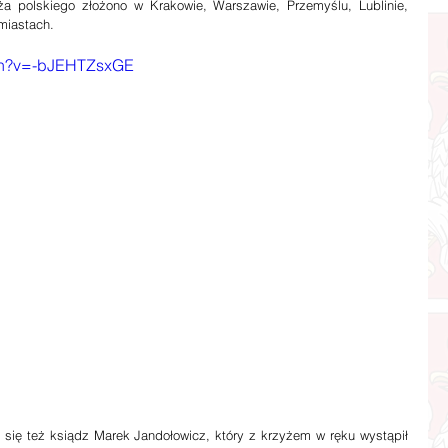
miastach.
tch?v=-bJEHTZsxGE
 się też ksiądz Marek Jandołowicz, który z krzyżem w ręku wystąpił 