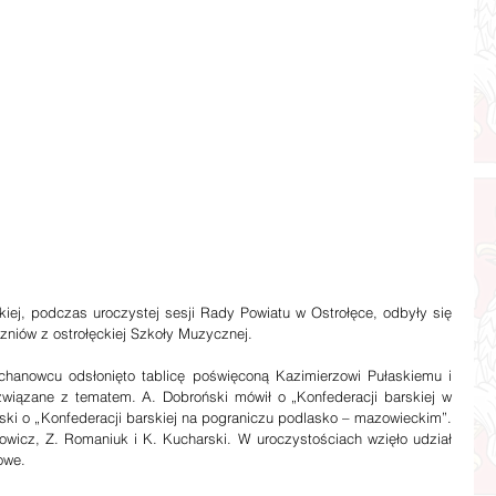
czniów z ostrołęckiej Szkoły Muzycznej.
 związane z tematem. A. Dobroński mówił o „Konfederacji barskiej w 
ewski o „Konfederacji barskiej na pograniczu podlasko – mazowieckim”. 
towicz, Z. Romaniuk i K. Kucharski. W uroczystościach wzięło udział 
owe.