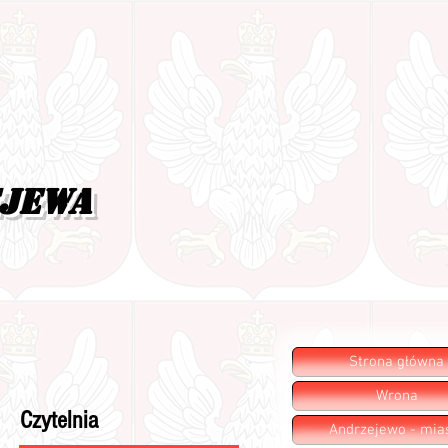
ejewa
Strona główna
Wrona
Czytelnia
Andrzejewo - mia