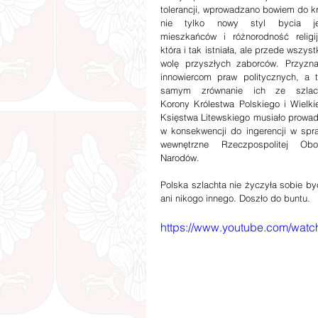
tolerancji, wprowadzano bowiem do kra
nie tylko nowy styl bycia je
mieszkańców i różnorodność religijn
która i tak istniała, ale przede wszyst
wolę przyszłych zaborców. Przyznan
innowiercom praw politycznych, a t
samym zrównanie ich ze szlach
Korony Królestwa Polskiego i Wielkie
Księstwa Litewskiego musiało prowadz
w konsekwencji do ingerencji w spra
wewnętrzne Rzeczpospolitej Oboj
Narodów.
Polska szlachta nie życzyła sobie być 
ani nikogo innego. Doszło do buntu.
https://www.youtube.com/wa