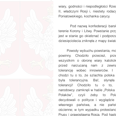
wiary, godności i niepodległości Rzec
II, władczyni Rosji i, niestety roda
Poniatowskiego, kochanka carycy.
        Pod nazwą konfederacji barskiej kryje się wiele aktów konfederacyjnych (66), które zawiązano na 
terenie Korony i Litwy. Powstanie pr
jest w stanie go okiełznać i podporz
dziesięciolecia zniknęła z mapy świat
        Powody wybuchu powstania
powinny. Chodziło przecież, prze
wszystkim o obronę wiary katolickie
przed narzucaną nam z zewnąt
tolerancję wobec innowierców. I n
chodzi tu o to, że szlachta polska n
była tolerancyjna. Ba!, słynęła
tolerancji! Chodziło tu o to, 
narodowcy zamknęli w haśle „Polska d
Polaków”, czyli żeby to Pola
decydowali o polityce i wyglądzie i
własnego państwa, a nie państ
ościenne; w tym wypadku protestanck
Prusy i prawosławna Rosja. Pod hasła