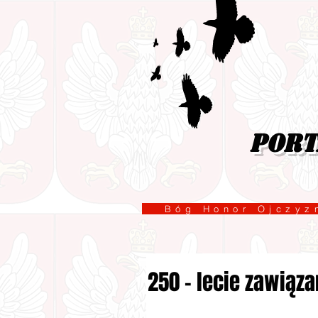
port
Bóg Honor Ojcz
250 - lecie zawiąza