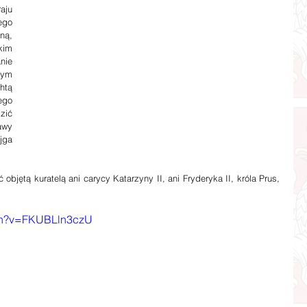
ju 
go 
ą, 
kim 
ie 
ym 
tą 
go 
ić 
wy 
ga 
objętą kuratelą ani carycy Katarzyny II, ani Fryderyka II, króla Prus, 
tch?v=FKUBLln3czU