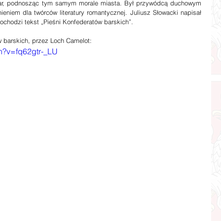
Bar, podnosząc tym samym morale miasta. Był przywódcą duchowym 
nieniem dla twórców literatury romantycznej. Juliusz Słowacki napisał 
chodzi tekst „Pieśni Konfederatów barskich”.
w barskich, przez Loch Camelot:
h?v=fq62gtr-_LU