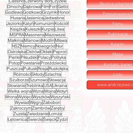
Cassino
Czerwony Bór
Czyżew
Okolica szlachec
Dmochy
Dąbrowa
Film
Fort
Getto
Godlewo
Gostkowo
Grzymki
Honor
Poszukiwania!!!
Husaria
Jasienica
Jedwabne
Jeziorko
Katyń
Komunizm
Kościół
Filmy
Książka
Kuleszki
Kurpie
Litwa
Publikacje
MSPRA
Masoneria
Mazowsze
Małkinia
Mianowo
Modlin
Mława
Książki
NSZ
Niemcy
Nowogród
Nur
Ostrołęka
Ostrów
Ołdaki
Paproć
Mapa
Pieńki
Piłsudski
Polacy
Polityka
Potop
Powstanie
Przeździecko
Kontakt, baner
Puszcza
Pułtusk
Rosja
Ruskołęka
Różności
Skłody
Szlachta
Linki
Szulborze
Szumowo
Słowacja
www.andrzejewo.i
Słowianie
Treblinka
USA
Ukraina
Wielka wojna
Wizna
Wojna
Wołyń
Wrona
Wyklęci
Wyszków
Wyszyński
Wywiad
Węgry
Zabobon
Zakroczym
Zambrów
Zaręby
Zuzela
Zwiedzanie
Łomża
Łętownica
Świerże
Święck
Żydzi