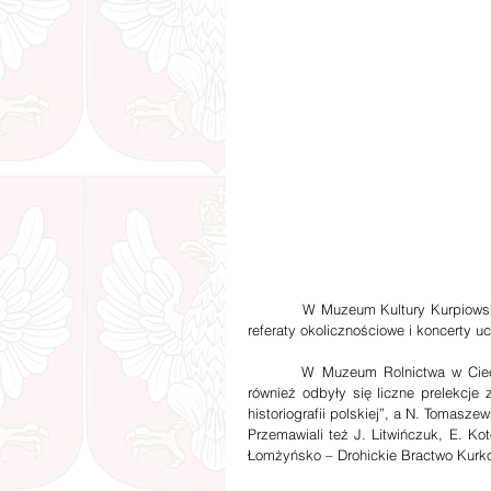
          W Muzeum Kultury Kurpiowskiej, podczas uroczystej sesji Rady Powiatu w Ostrołęce, odbyły się 
referaty okolicznościowe i koncerty u
        W Muzeum Rolnictwa w Ciechanowcu odsłonięto tablicę poświęconą Kazimierzowi Pułaskiemu i 
również odbyły się liczne prelekcje
historiografii polskiej”, a N. Tomasz
Przemawiali też J. Litwińczuk, E. Ko
Łomżyńsko – Drohickie Bractwo Kurk