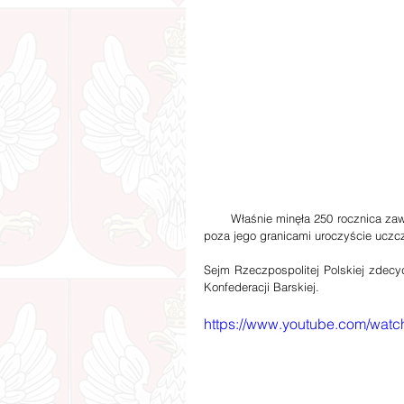
       Właśnie minęła 250 rocznica zawiązania konfederacji barskiej. Z tej okazji, w wielu miejscach w kraju i 
poza jego granicami uroczyście uczcz
Sejm Rzeczpospolitej Polskiej zdecy
Konfederacji Barskiej.
https://www.youtube.com/wa