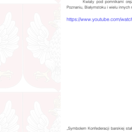
        Kwiaty pod pomnikami oręża polskiego złożono w Krakowie, Warszawie, Przemyślu, Lublinie, 
Poznaniu, Białymstoku i wielu innych 
https://www.youtube.com/wa
„Symbolem Konfederacji barskiej stał