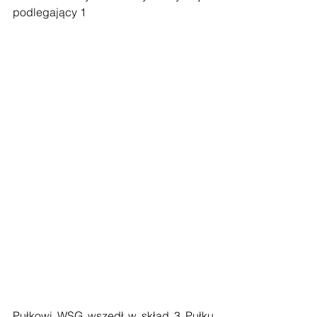
podlegający 1 
Pułkowi WSG wszedł w skład 3 Pułku 