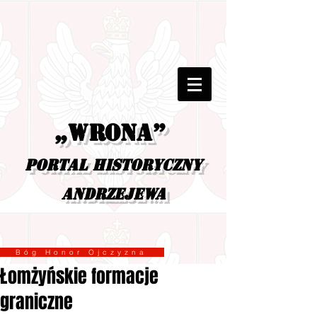
„Wrona”
portal historyczny
Andrzejewa
Bóg Honor Ojczyzna
Łomżyńskie formacje
graniczne