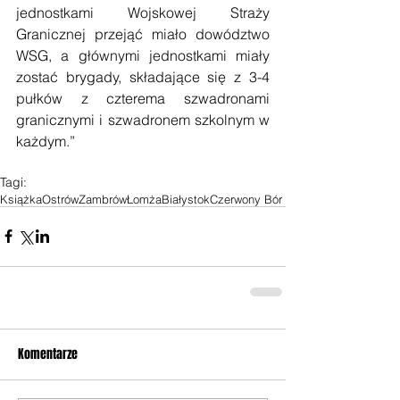
jednostkami Wojskowej Straży 
Granicznej przejąć miało dowództwo 
WSG, a głównymi jednostkami miały 
zostać brygady, składające się z 3-4 
pułków z czterema szwadronami 
granicznymi i szwadronem szkolnym w 
każdym.”
Tagi:
Książka
Ostrów
Zambrów
Łomża
Białystok
Czerwony Bór
Komentarze