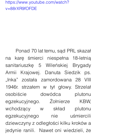
https://www.youtube.com/watch?
v=88rXR9fOFDE
        Ponad 70 lat temu, sąd PRL skazał 
na karę śmierci niespełna 18-letnią 
sanitariuszkę 5 Wileńskiej Brygady 
Armii Krajowej. Danuta Siedzik ps. 
„Inka” została zamordowana 28 VIII 
1946r. strzałem w tył głowy. Strzelał 
osobiście dowódca plutonu 
egzekucyjnego. Żołnierze KBW, 
wchodzący w skład plutonu 
egzekucyjnego nie uśmiercili 
dziewczyny z odległości kilku kroków a 
jedynie ranili.  Nawet oni wiedzieli, że 