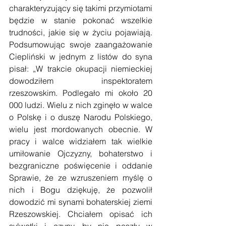
charakteryzujący się takimi przymiotami 
będzie w stanie pokonać wszelkie 
trudności, jakie się w życiu pojawiają. 
Podsumowując swoje zaangażowanie 
Ciepliński w jednym z listów do syna 
pisał: „W trakcie okupacji niemieckiej 
dowodziłem inspektoratem 
rzeszowskim. Podlegało mi około 20 
000 ludzi. Wielu z nich zginęło w walce 
o Polskę i o duszę Narodu Polskiego, 
wielu jest mordowanych obecnie. W 
pracy i walce widziałem tak wielkie 
umiłowanie Ojczyzny, bohaterstwo i 
bezgraniczne poświęcenie i oddanie 
Sprawie, że ze wzruszeniem myślę o 
nich i Bogu dziękuję, że pozwolił 
dowodzić mi synami bohaterskiej ziemi 
Rzeszowskiej. Chciałem opisać ich 
sylwetki i czyny, by nie poszły w 