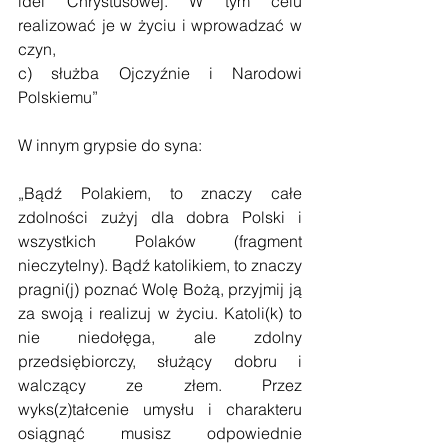
idei Chrystusowej. W tym celu 
realizować je w życiu i wprowadzać w 
czyn,
c) służba Ojczyźnie i Narodowi 
Polskiemu”
W innym grypsie do syna:
„Bądź Polakiem, to znaczy całe 
zdolności zużyj dla dobra Polski i 
wszystkich Polaków (fragment 
nieczytelny). Bądź katolikiem, to znaczy 
pragni(j) poznać Wolę Bożą, przyjmij ją 
za swoją i realizuj w życiu. Katoli(k) to 
nie niedołęga, ale zdolny 
przedsiębiorczy, służący dobru i 
walczący ze złem. Przez 
wyks(z)tałcenie umysłu i charakteru 
osiągnąć musisz odpowiednie 