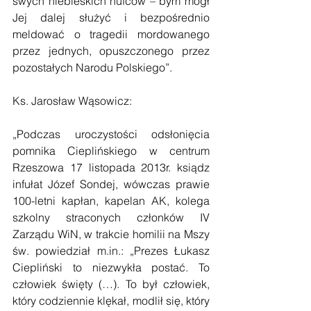
swych niebieskich hufców – bym mógł 
Jej dalej służyć i bezpośrednio 
meldować o tragedii mordowanego 
przez jednych, opuszczonego przez 
pozostałych Narodu Polskiego”.
Ks. Jarosław Wąsowicz:
„Podczas uroczystości odsłonięcia 
pomnika Cieplińskiego w centrum 
Rzeszowa 17 listopada 2013r. ksiądz 
infułat Józef Sondej, wówczas prawie 
100-letni kapłan, kapelan AK, kolega 
szkolny straconych członków IV 
Zarządu WiN, w trakcie homilii na Mszy 
św. powiedział m.in.: „Prezes Łukasz 
Ciepliński to niezwykła postać. To 
człowiek święty (…). To był człowiek, 
który codziennie klękał, modlił się, który 