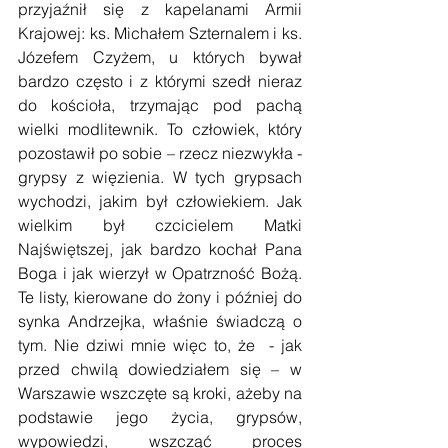
przyjaźnił się z kapelanami Armii 
Krajowej: ks. Michałem Szternalem i ks. 
Józefem Czyżem, u których bywał 
bardzo często i z którymi szedł nieraz 
do kościoła, trzymając pod pachą 
wielki modlitewnik. To człowiek, który 
pozostawił po sobie – rzecz niezwykła -
grypsy z więzienia. W tych grypsach 
wychodzi, jakim był człowiekiem. Jak 
wielkim był czcicielem Matki 
Najświętszej, jak bardzo kochał Pana 
Boga i jak wierzył w Opatrzność Bożą. 
Te listy, kierowane do żony i później do 
synka Andrzejka, właśnie świadczą o 
tym. Nie dziwi mnie więc to, że  - jak 
przed chwilą dowiedziałem się – w 
Warszawie wszczęte są kroki, ażeby na 
podstawie jego życia, grypsów, 
wypowiedzi, wszcząć proces 