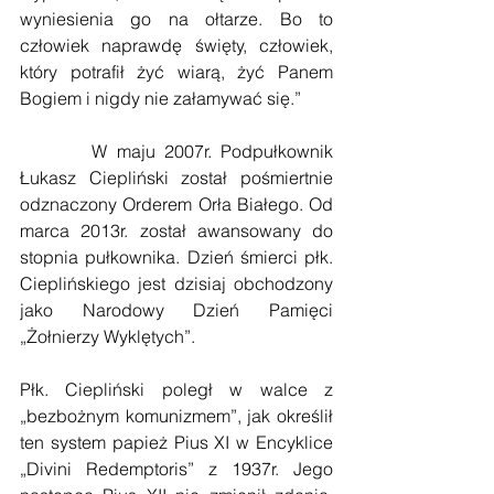
wyniesienia go na ołtarze. Bo to 
człowiek naprawdę święty, człowiek, 
który potrafił żyć wiarą, żyć Panem 
Bogiem i nigdy nie załamywać się.”
        W maju 2007r. Podpułkownik 
Łukasz Ciepliński został pośmiertnie 
odznaczony Orderem Orła Białego. Od 
marca 2013r. został awansowany do 
stopnia pułkownika. Dzień śmierci płk. 
Cieplińskiego jest dzisiaj obchodzony 
jako Narodowy Dzień Pamięci 
„Żołnierzy Wyklętych”.
Płk. Ciepliński poległ w walce z 
„bezbożnym komunizmem”, jak określił 
ten system papież Pius XI w Encyklice 
„Divini Redemptoris” z 1937r. Jego 