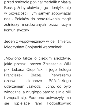
przed śmiercią połknął medalik z Matką 
Boską, żeby ułatwić jego identyfikację 
w przyszłości. Tym samym zobowiązał 
nas - Polaków do poszukiwania mogił 
żołnierzy mordowanych przez reżym 
komunistyczny.
Jeden z współwięźniów w celi śmierci, 
Mieczysław Chojnacki wspominał:
„Mówiono także o ciężkim śledztwie, 
jakie przeszli prezes Zrzeszenia WiN 
płk Łukasz Ciepliński i jego kolega 
Franciszek Błażej. Pierwszemu 
czerwoni siepacze Różańskiego 
uderzeniem uszkodzili ucho, co było 
widoczne, a drugiego bardzo silnie bili 
i znęcali się. Podobno potworzyły mu 
się ropiejące rany. Podpułkownik 