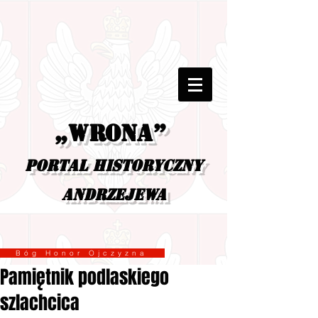
„Wrona”
portal historyczny
Andrzejewa
Bóg Honor Ojczyzna
Pamiętnik podlaskiego
szlachcica