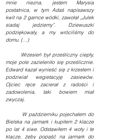
mnie niezna, jestem Marysia 
postatnica, w tym Adaś napisawszy 
kwit na 2 garnce wódki, zawołał „Julek 
siadaj jedziemy”. Dziewuszki 
podziękowały, a my wróciliśmy do 
domu. (…)
        Wrzesień był prześliczny ciepły, 
moje pole zazieleniło się prześlicznie. 
Edward kazał wynieść się z krzesłem i 
podziwiał wegietacyję zasiewów. 
Ojciec ręce zacierał z radości i 
zadowolenia, taki bowiem miał 
zwyczaj.
        W październiku pojechałem do 
Bielska na jarmark i kupiłem 2 klacze 
po lat 4 siwe. Odstawiłem 4 woły i te 
klacze, żeby popaść na jarmark do 