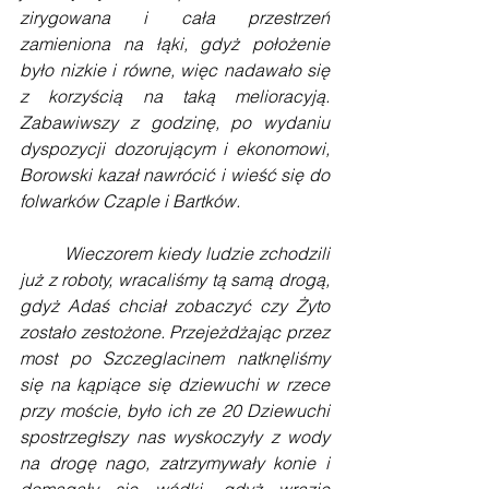
zirygowana i cała przestrzeń 
zamieniona na łąki, gdyż położenie 
było nizkie i równe, więc nadawało się 
z korzyścią na taką melioracyją. 
Zabawiwszy z godzinę, po wydaniu 
dyspozycji dozorującym i ekonomowi, 
Borowski kazał nawrócić i wieść się do 
folwarków Czaple i Bartków.
        Wieczorem kiedy ludzie zchodzili 
już z roboty, wracaliśmy tą samą drogą, 
gdyż Adaś chciał zobaczyć czy Żyto 
zostało zestożone. Przejeżdżając przez 
most po Szczeglacinem natknęliśmy 
się na kąpiące się dziewuchi w rzece 
przy moście, było ich ze 20 Dziewuchi 
spostrzegłszy nas wyskoczyły z wody 
na drogę nago, zatrzymywały konie i 