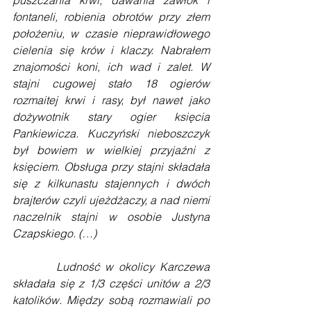
puszczania krwi, dawania zawłok i 
fontaneli, robienia obrotów przy złem 
położeniu, w czasie nieprawidłowego 
cielenia się krów i klaczy. Nabrałem 
znajomości koni, ich wad i zalet. W 
stajni cugowej stało 18 ogierów 
rozmaitej krwi i rasy, był nawet jako 
dożywotnik stary ogier księcia 
Pankiewicza. Kuczyński nieboszczyk 
był bowiem w wielkiej przyjaźni z 
księciem. Obsługa przy stajni składała 
się z kilkunastu stajennych i dwóch 
brajterów czyli ujeżdżaczy, a nad niemi 
naczelnik stajni w osobie Justyna 
Czapskiego. (…)
        Ludność w okolicy Karczewa 
składała się z 1/3 części unitów a 2/3 
katolików. Między sobą rozmawiali po 