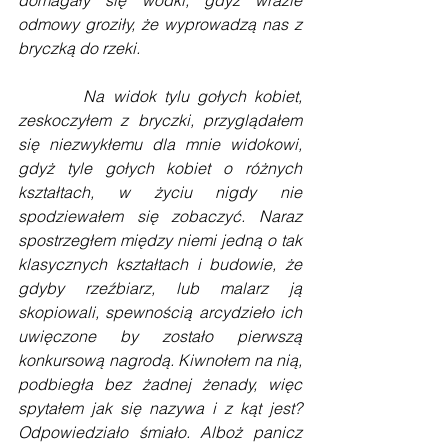
domagały się wódki, gdyż wrazie 
odmowy groziły, że wyprowadzą nas z 
bryczką do rzeki.
        Na widok tylu gołych kobiet, 
zeskoczyłem z bryczki, przyglądałem 
się niezwykłemu dla mnie widokowi, 
gdyż tyle gołych kobiet o różnych 
kształtach, w życiu nigdy nie 
spodziewałem się zobaczyć. Naraz 
spostrzegłem między niemi jedną o tak 
klasycznych kształtach i budowie, że 
gdyby rzeźbiarz, lub malarz ją 
skopiowali, spewnością arcydzieło ich 
uwięczone by zostało pierwszą 
konkursową nagrodą. Kiwnołem na nią, 
podbiegła bez żadnej żenady, więc 
spytałem jak się nazywa i z kąt jest? 
Odpowiedziało śmiało. Alboż panicz 