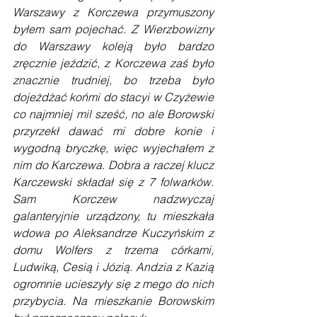
Warszawy z Korczewa przymuszony 
byłem sam pojechać. Z Wierzbowizny 
do Warszawy koleją było bardzo 
zręcznie jeździć, z Korczewa zaś było 
znacznie trudniej, bo trzeba było 
dojeżdżać końmi do stacyi w Czyżewie 
co najmniej mil sześć, no ale Borowski 
przyrzekł dawać mi dobre konie i 
wygodną bryczkę, więc wyjechałem z 
nim do Karczewa. Dobra a raczej klucz 
Karczewski składał się z 7 folwarków. 
Sam Korczew nadzwyczaj 
galanteryjnie urządzony, tu mieszkała 
wdowa po Aleksandrze Kuczyńskim z 
domu Wolfers z trzema córkami, 
Ludwiką, Cesią i Józią. Andzia z Kazią 
ogromnie ucieszyły się z mego do nich 
przybycia. Na mieszkanie Borowskim 