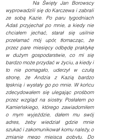
        Na Święty Jan Borowscy 
wyprowadzili się do Karczewa i zabrali 
ze sobą Kazie. Po paru tygodniach 
Adaś przyjechał po mnie, a kiedy nie 
chciałem jechać, starał się usilnie 
przełamać mój upór, tłomacząc, że 
przez pare miesięcy odbędę praktykę 
w dużym gospodarstwie, co mi się 
bardzo może przydać w życiu, a kiedy i 
to nie pomagało, uderzył w czułą 
stronę, że Andzia z Kazią bardzo 
tęsknią i wysłały go po mnie. W końcu 
zdecydowałem się ulegając prośbom 
przez wzgląd na siostry. Posłałem po 
Kamieńskiego, którego zawiadomiłem 
o mym wyjeździe, dałem mu swój 
adres, żeby wiedział gdzie mnie 
szukać i zakomunikował komu należy, o 
zmianie mego miejsca pobytu. Do 