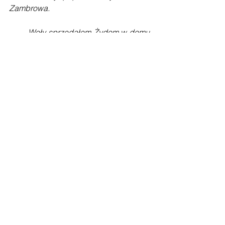
Zambrowa.
        Woły sprzedałem Żydom w domu, 
a klacze w Zambrowie i zaraz z 
utargowanymi pieniędzmi pojechałem 
do Warszawy i kupiłem młocarnie. 
Przybrawszy zdatnego cieśle, kierując 
robotą, ustawiłem młocarnie i przy niej 
sieczkarnie.
Tagi:
Książka
Szlachta
Czyżew
Komentarze