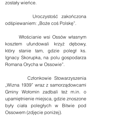
zostały wieńce.
        Uroczystość zakończona 
odśpiewaniem: „Boże coś Polskę”.
       Włościanie wsi Ossów własnym 
kosztem ufundowali krzyż dębowy, 
który stanie tam, gdzie poległ ks. 
Ignacy Skorupka, na polu gospodarza 
Romana Orycha w Ossowie”.
        Członkowie Stowarzyszenia 
„Wizna 1939” wraz z samorządowcami 
Gminy Wołomin zadbali też m.in. o 
upamiętnienie miejsca, gdzie znoszone 
były ciała poległych w Bitwie pod 
Ossowem (zdjęcie poniżej).