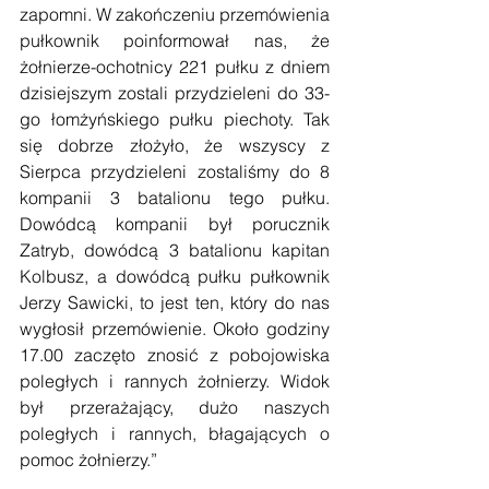
zapomni. W zakończeniu przemówienia 
pułkownik poinformował nas, że 
żołnierze-ochotnicy 221 pułku z dniem 
dzisiejszym zostali przydzieleni do 33-
go łomżyńskiego pułku piechoty. Tak 
się dobrze złożyło, że wszyscy z 
Sierpca przydzieleni zostaliśmy do 8 
kompanii 3 batalionu tego pułku. 
Dowódcą kompanii był porucznik 
Zatryb, dowódcą 3 batalionu kapitan 
Kolbusz, a dowódcą pułku pułkownik 
Jerzy Sawicki, to jest ten, który do nas 
wygłosił przemówienie. Około godziny 
17.00 zaczęto znosić z pobojowiska 
poległych i rannych żołnierzy. Widok 
był przerażający, dużo naszych 
poległych i rannych, błagających o 
pomoc żołnierzy.”