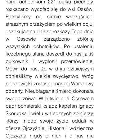
nam, ochotnikom 221 pułku piechoty, 
rozkazano wycofać się do wsi Ossów. 
Patrzyliśmy na siebie wstrząśnięci 
strasznym przeżyciem po wielkim boju, 
oczekując na dalsze rozkazy. Tego dnia 
w Ossowie zarządzono zbiórkę 
wszystkich ochotników. Po ustaleniu 
liczebnego stanu doszedł do nas jakiś 
pułkownik i wygłosił przemówienie. 
Mówił do nas, że w dniu dzisiejszym 
odnieśliśmy wielkie zwycięstwo. Wróg 
bolszewicki został od naszej Warszawy 
odparty. Nieubłagana śmierć dokonała 
swego żniwa. W bitwie pod Ossowem 
padł bohaterski ksiądz kapelan Ignacy 
Skorupka i wielu walecznych żołnierzy, 
którzy młode swoje życie oddali w 
ofierze Ojczyźnie. Historia i wdzięczna 
Ojczyzna nigdy o nich i o nas nie 