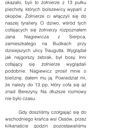
okazało, byli to żołnierze z 13 pułku 
piechoty, których bolszewicy wyparli z 
okopów. Żołnierze ci włączyli się do 
naszej tyraliery. O dziwo, wśród tych 
cofających się żołnierzy rozpoznałem 
Jana Nagiewicza z Sierpca, 
zamieszkałego na Budkach przy 
dzisiejszych ulicy Traugutta. Wyglądał 
jak najgorszy żebrak, był bosy. Inni 
cofający się żołnierze wyglądali 
podobnie. Nagiewicz prosił mnie o 
bieliznę, dałem mu ją. Powiedział mi, 
że należy do 13 pp, który cofa się aż 
znad Berezyny. Na dłuższe rozmowy 
nie było czasu.
        Gdy doszliśmy czołgając się do 
wschodniego krańca wsi Ossów, przez 
kilkanaście godzin pozostawaliśmy 