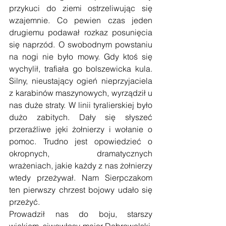
przykuci do ziemi ostrzeliwując się 
wzajemnie. Co pewien czas jeden 
drugiemu podawał rozkaz posunięcia 
się naprzód. O swobodnym powstaniu 
na nogi nie było mowy. Gdy ktoś się 
wychylił, trafiała go bolszewicka kula. 
Silny, nieustający ogień nieprzyjaciela 
z karabinów maszynowych, wyrządził u 
nas duże straty. W linii tyralierskiej było 
dużo zabitych. Dały się słyszeć 
przeraźliwe jęki żołnierzy i wołanie o 
pomoc. Trudno jest opowiedzieć o 
okropnych, dramatycznych 
wrażeniach, jakie każdy z nas żołnierzy 
wtedy przeżywał. Nam Sierpczakom 
ten pierwszy chrzest bojowy udało się 
przeżyć.
Prowadził nas do boju, starszy 
wiekiem, siwowłosy major Dobrowolski. 