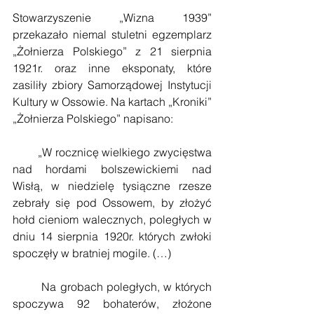
Stowarzyszenie „Wizna 1939” 
przekazało niemal stuletni egzemplarz 
„Żołnierza Polskiego” z 21 sierpnia 
1921r. oraz inne eksponaty, które 
zasiliły zbiory Samorządowej Instytucji 
Kultury w Ossowie. Na kartach „Kroniki” 
„Żołnierza Polskiego” napisano:
        „W rocznicę wielkiego zwycięstwa 
nad hordami bolszewickiemi nad 
Wisłą, w niedzielę tysiączne rzesze 
zebrały się pod Ossowem, by złożyć 
hołd cieniom walecznych, poległych w 
dniu 14 sierpnia 1920r. których zwłoki 
spoczęły w bratniej mogile. (…)
        Na grobach poległych, w których 
spoczywa 92 bohaterów, złożone 