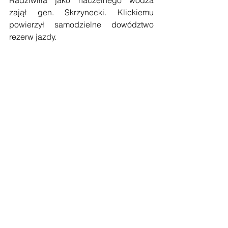
Radziwiłła jako naczelnego wodza 
zajął gen. Skrzynecki. Klickiemu 
powierzył samodzielne dowództwo 
rezerw jazdy.
         Pod koniec powstania Klicki 
znajdował się w Krakowie, gdzie został 
niebawem internowany. Po uwolnieniu 
powrócił do Łowicza, a stamtąd, na 
rozkaz cara Mikołaja I został zesłany do 
Kostromy, gdzie przebywał trzy lata.