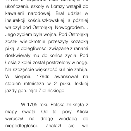
ukończeniu szkoły w Łomży wstąpił do 
kawalerii narodowej. Brał udział w 
insurekcji kościuszkowskiej, a później 
walczył pod Ostrołęką, Nowogrodem… 
Jego życiem była wojna. Pod Ostrołęką 
został wielokrotnie przeszyty kozacką 
piką, a dolegliwości związane z ranami 
doskwierały mu do końca życia. Pod 
Łosią z kolei został postrzelony w nogę. 
Na szczęście większość kul nie zabija. 
W sierpniu 1794r. awansował na 
stopień rotmistrza w 2 pułku lekkiej 
jazdy gen. mjra Zielińskiego.
        W 1795 roku Polska zniknęła z 
mapy świata. Od tej pory Klicki 
wyruszył na drogę wiodącą do 
niepodległości. Znalazł się we 