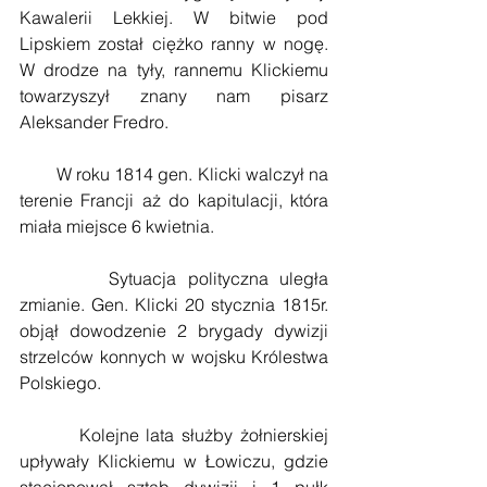
Kawalerii Lekkiej. W bitwie pod 
Lipskiem został ciężko ranny w nogę. 
W drodze na tyły, rannemu Klickiemu 
towarzyszył znany nam pisarz 
Aleksander Fredro.
        W roku 1814 gen. Klicki walczył na 
terenie Francji aż do kapitulacji, która 
miała miejsce 6 kwietnia.
        Sytuacja polityczna uległa 
zmianie. Gen. Klicki 20 stycznia 1815r. 
objął dowodzenie 2 brygady dywizji 
strzelców konnych w wojsku Królestwa 
Polskiego.
        Kolejne lata służby żołnierskiej 
upływały Klickiemu w Łowiczu, gdzie 
stacjonował sztab dywizji i 1 pułk 