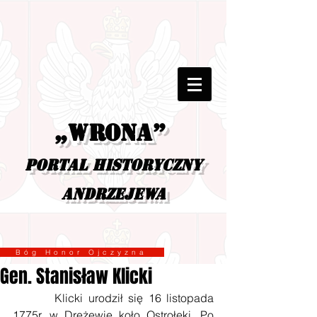
„Wrona”
portal historyczny
Andrzejewa
Bóg Honor Ojczyzna
Gen. Stanisław Klicki
        Klicki urodził się 16 listopada 
1775r. w Drężewie koło Ostrołęki. Po 