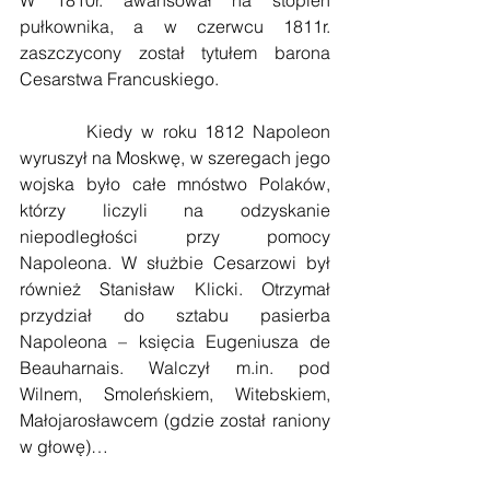
pułkownika, a w czerwcu 1811r. 
zaszczycony został tytułem barona 
Cesarstwa Francuskiego.
        Kiedy w roku 1812 Napoleon 
wyruszył na Moskwę, w szeregach jego 
wojska było całe mnóstwo Polaków, 
którzy liczyli na odzyskanie 
niepodległości przy pomocy 
Napoleona. W służbie Cesarzowi był 
również Stanisław Klicki. Otrzymał 
przydział do sztabu pasierba 
Napoleona – księcia Eugeniusza de 
Beauharnais. Walczył m.in. pod 
Wilnem, Smoleńskiem, Witebskiem, 
Małojarosławcem (gdzie został raniony 
w głowę)…