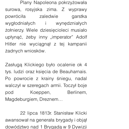
        Plany Napoleona pokrzyżowała 
surowa, rosyjska zima. Z wyprawy 
powróciła zaledwie garstka 
wygłodniałych i wynędzniałych 
żołnierzy. Wiele dziesięcioleci musiało 
upłynąć, żeby inny „imperator” Adolf 
Hitler nie wyciągnął z tej kampanii 
żadnych wniosków.
Zasługą Klickiego było ocalenie ok 4 
tys. ludzi oraz księcia de Beauharnais. 
Po powrocie z krainy śniegu, nadal 
walczył w szeregach armii. Toczył boje 
pod Koeppen, Berlinem, 
Magdeburgiem, Dreznem…
        22 lipca 1813r. Stanisław Klicki 
awansował na generała brygady i objął 
dowództwo nad 1 Brygadą w 9 Dywizji 