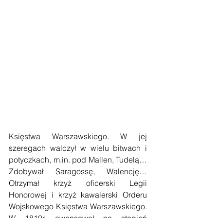
Księstwa Warszawskiego. W jej 
szeregach walczył w wielu bitwach i 
potyczkach, m.in. pod Mallen, Tudelą… 
Zdobywał Saragossę, Walencję… 
Otrzymał krzyż oficerski Legii 
Honorowej i krzyż kawalerski Orderu 
Wojskowego Księstwa Warszawskiego. 
W 1810r. awansował na stopień 