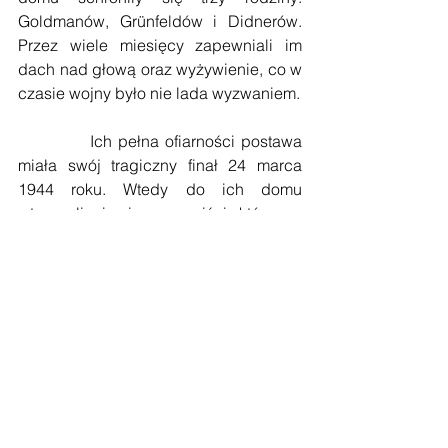
Goldmanów, Grünfeldów i Didnerów. 
Przez wiele miesięcy zapewniali im 
dach nad głową oraz wyżywienie, co w 
czasie wojny było nie lada wyzwaniem. 
            Ich pełna ofiarności postawa 
miała swój tragiczny finał 24 marca 
1944 roku. Wtedy do ich domu 
wtargnęli niemieccy naziści, którzy w 
okrutny sposób rozstrzelali ukrywanych 
Żydów, a następnie na oczach dzieci 
zamordowano Józefa i Wiktorię. 
Dopełnieniem tragedii było zabicie 
dzieci. Józef i Wiktoria Ulmowie, mając 
absolutną świadomość ryzyka, 
poświęcili życie, aby ratować Żydów 
będących w potrzebie. Ich heroiczna 
postawa jest świadectwem tego, że 