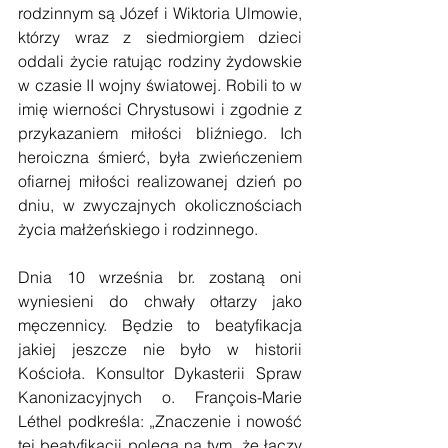
rodzinnym są Józef i Wiktoria Ulmowie, 
którzy wraz z siedmiorgiem dzieci 
oddali życie ratując rodziny żydowskie 
w czasie II wojny światowej. Robili to w 
imię wierności Chrystusowi i zgodnie z 
przykazaniem miłości bliźniego. Ich 
heroiczna śmierć, była zwieńczeniem 
ofiarnej miłości realizowanej dzień po 
dniu, w zwyczajnych okolicznościach 
życia małżeńskiego i rodzinnego.
Dnia 10 września br. zostaną oni 
wyniesieni do chwały ołtarzy jako 
męczennicy. Będzie to beatyfikacja 
jakiej jeszcze nie było w historii 
Kościoła. Konsultor Dykasterii Spraw 
Kanonizacyjnych o. François-Marie 
Léthel podkreśla: „Znaczenie i nowość 
tej beatyfikacji polega na tym, że łączy 