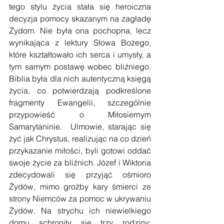
tego stylu życia stała się heroiczna 
decyzja pomocy skazanym na zagładę 
Żydom. Nie była ona pochopna, lecz 
wynikająca z lektury Słowa Bożego, 
które kształtowało ich serca i umysły, a 
tym samym postawę wobec bliźniego. 
Biblia była dla nich autentyczną księgą 
życia, co potwierdzają podkreślone 
fragmenty Ewangelii, szczególnie 
przypowieść o Miłosiernym 
Samarytaninie.  Ulmowie, starając się 
żyć jak Chrystus, realizując na co dzień 
przykazanie miłości, byli gotowi oddać 
swoje życie za bliźnich. Józef i Wiktoria 
zdecydowali się przyjąć ośmioro 
Żydów, mimo groźby kary śmierci ze 
strony Niemców za pomoc w ukrywaniu 
Żydów. Na strychu ich niewielkiego 
domu schroniły się trzy rodziny: 