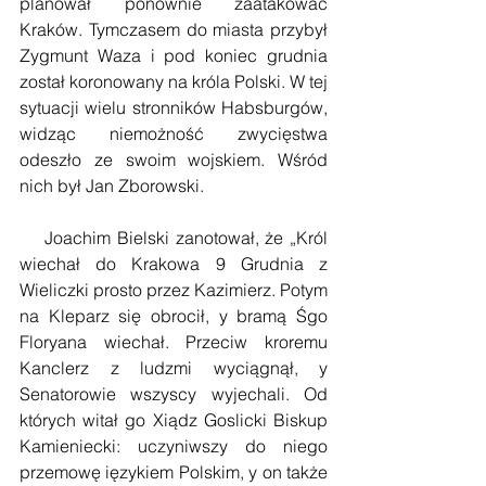
planował ponownie zaatakować 
Kraków. Tymczasem do miasta przybył 
Zygmunt Waza i pod koniec grudnia 
został koronowany na króla Polski. W tej 
sytuacji wielu stronników Habsburgów, 
widząc niemożność zwycięstwa 
odeszło ze swoim wojskiem. Wśród 
nich był Jan Zborowski. 
    Joachim Bielski zanotował, że „Król 
wiechał do Krakowa 9 Grudnia z 
Wieliczki prosto przez Kazimierz. Potym 
na Kleparz się obrocił, y bramą Śgo 
Floryana wiechał. Przeciw kroremu 
Kanclerz z ludzmi wyciągnął, y 
Senatorowie wszyscy wyjechali. Od 
których witał go Xiądz Goslicki Biskup 
Kamieniecki: uczyniwszy do niego 
przemowę ięzykiem Polskim, y on także 