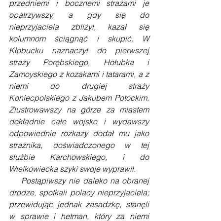
przedniemi i bocznemi strażami je 
opatrzywszy, a gdy się do 
nieprzyjaciela zbliżył, kazał się 
kolumnom ściągnąć i skupić. W 
Kłobucku naznaczył do pierwszej 
straży Porębskiego, Hołubka i 
Zamoyskiego z kozakami i tatarami, a z 
niemi do drugiej straży 
Koniecpolskiego z Jakubem Potockim. 
Zlustrowawszy na górze za miastem 
dokładnie całe wojsko i wydawszy 
odpowiednie rozkazy dodał mu jako 
strażnika, doświadczonego w tej 
służbie Karchowskiego, i do 
Wielkowiecka szyki swoje wyprawił.
    Postąpiwszy nie daleko na obranej 
drodze, spotkali polacy nieprzyjaciela; 
przewidując jednak zasadzkę, stanęli 
w sprawie i hetman, który za niemi 