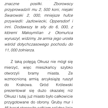
znaczne posiłki. Zborowscy 
przyprowadzili mu 2, 500 koni, niejaki 
Swarowski 2, 000, mniejsze hufce 
przywiedli: Jazłowiecki, Oppersdorf i 
inni. Dodawszy te siły do 6, 000, z 
któremi Maksymilian z Ołomuńca 
wyruszył, widzimy, że armia jego urosła 
wśród dotychczasowego pochodu do 
11, 000 żołnierza. 
    Z taką potęgą Olkusz nie mógł się 
mierzyć, więc mieszkańcy szybko 
otworzyli bramy miasta. Ze 
wzmocnioną armią arcyksiążę ruszył 
do Krakowa. Gród Królewski 
prezentował się dużo okazalej niż 
Olkusz i tutaj już miasto było całkowicie 
przygotowane do obrony. Gruby mur i 
46 baszt stanowiło całkiem solidną linię 