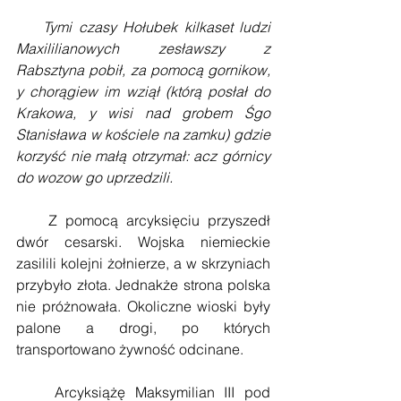
    Tymi czasy Hołubek kilkaset ludzi 
Maxililianowych zesławszy z 
Rabsztyna pobił, za pomocą gornikow, 
y chorągiew im wziął (którą posłał do 
Krakowa, y wisi nad grobem Śgo 
Stanisława w kościele na zamku) gdzie 
korzyść nie małą otrzymał: acz górnicy 
do wozow go uprzedzili. 
    Z pomocą arcyksięciu przyszedł 
dwór cesarski. Wojska niemieckie 
zasilili kolejni żołnierze, a w skrzyniach 
przybyło złota. Jednakże strona polska 
nie próżnowała. Okoliczne wioski były 
palone a drogi, po których 
transportowano żywność odcinane. 
    Arcyksiążę Maksymilian III pod 