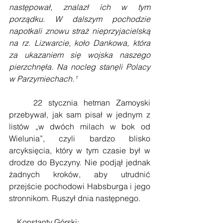
następował, znalazł ich w tym 
porządku. W dalszym pochodzie 
napotkali znowu straż nieprzyjacielską 
na rz. Lizwarcie, koło Dankowa, która 
za ukazaniem się wojska naszego 
pierzchnęła. Na nocleg stanęli Polacy 
w Parzymiechach.¹
    22 stycznia hetman Zamoyski 
przebywał, jak sam pisał w jednym z 
listów „w dwóch milach w bok od 
Wielunia”, czyli bardzo blisko 
arcyksięcia, który w tym czasie był w 
drodze do Byczyny. Nie podjął jednak 
żadnych kroków, aby utrudnić 
przejście pochodowi Habsburga i jego 
stronnikom. Ruszył dnia następnego. 
    Konstanty Górski: