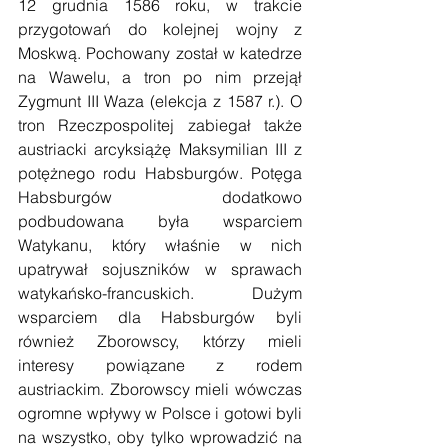
12 grudnia 1586 roku, w trakcie 
przygotowań do kolejnej wojny z 
Moskwą. Pochowany został w katedrze 
na Wawelu, a tron po nim przejął 
Zygmunt III Waza (elekcja z 1587 r.). O 
tron Rzeczpospolitej zabiegał także 
austriacki arcyksiążę Maksymilian III z 
potężnego rodu Habsburgów. Potęga 
Habsburgów dodatkowo 
podbudowana była wsparciem 
Watykanu, który właśnie w nich 
upatrywał sojuszników w sprawach 
watykańsko-francuskich. Dużym 
wsparciem dla Habsburgów byli 
również Zborowscy, którzy mieli 
interesy powiązane z rodem 
austriackim. Zborowscy mieli wówczas 
ogromne wpływy w Polsce i gotowi byli 
na wszystko, oby tylko wprowadzić na 