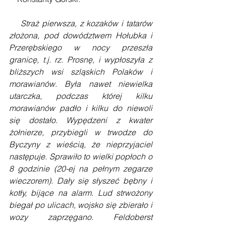
Straż pierwsza, z kozaków i tatarów 
złożona, pod dowództwem Hołubka i 
Przerębskiego w nocy przeszła 
granicę, t.j. rz. Prosnę, i wypłoszyła z 
bliższych wsi szląskich Polaków i 
morawianów. Była nawet niewielka 
utarczka, podczas której kilku 
morawianów padło i kilku do niewoli 
się dostało. Wypędzeni z kwater 
żołnierze, przybiegli w trwodze do 
Byczyny z wieścią, że nieprzyjaciel 
następuje. Sprawiło to wielki popłoch o 
8 godzinie (20-ej na pełnym zegarze 
wieczorem). Dały się słyszeć bębny i 
kotły, bijące na alarm. Lud strwożony 
biegał po ulicach, wojsko się zbierało i 
wozy zaprzęgano. Feldoberst 