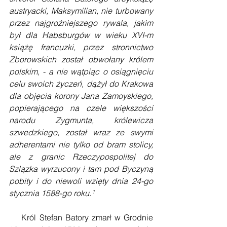
austryacki, Maksymilian, nie turbowany 
przez najgroźniejszego rywala, jakim 
był dla Habsburgów w wieku XVI-m 
książę francuzki, przez stronnictwo 
Zborowskich został obwołany królem 
polskim, - a nie wątpiąc o osiągnięciu 
celu swoich życzeń, dążył do Krakowa 
dla objęcia korony Jana Zamoyskiego, 
popierającego na czele większości 
narodu Zygmunta, królewicza 
szwedzkiego, został wraz ze swymi 
adherentami nie tylko od bram stolicy, 
ale z granic Rzeczypospolitej do 
Szlązka wyrzucony i tam pod Byczyną 
pobity i do niewoli wzięty dnia 24-go 
stycznia 1588-go roku.¹
    Król Stefan Batory zmarł w Grodnie 