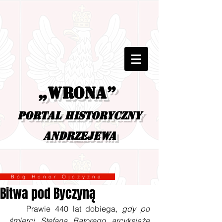
„Wrona”
portal historyczny
Andrzejewa
Bóg Honor Ojczyzna
Bitwa pod Byczyną
    Prawie 440 lat dobiega, 
gdy po 
śmierci Stefana Batorego arcyksiążę 