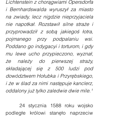
Lichtenstein z chorągwiami Opersdorfa 
i Bernhardswalda wyruszył za miasto 
na zwiady, lecz nigdzie nieprzyjaciela 
nie napotkał. Rozstawił silne straże i 
przyprowadził z sobą jakiegoś łotra, 
pojmanego przy podpalaniu wsi. 
Poddano go indygacyi i torturom, i gdy 
mu lewe ucho przypieczono, wyznał, 
że należy do pierwszej straży, 
składającej się z 500 ludzi pod 
dowództwem Hołubka i Przyrębskiego, 
i że w ślad za nimi następuje kanclerz, 
oddalony już tylko zaledwie dwie mile.¹
    24 stycznia 1588 roku wojsko 
podległe królowi stanęło naprzeciw 
stronnictwu pruskiemu. Kampania 
mająca na celu zdobycie tronu 
Rzeczpospolitej zbliżała się do finału w 