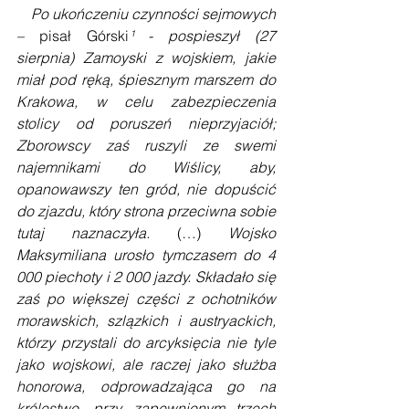
Po ukończeniu czynności sejmowych 
– 
pisał Górski
¹ - pospieszył (27 
sierpnia) Zamoyski z wojskiem, jakie 
miał pod ręką, śpiesznym marszem do 
Krakowa, w celu zabezpieczenia 
stolicy od poruszeń nieprzyjaciół; 
Zborowscy zaś ruszyli ze swemi 
najemnikami do Wiślicy, aby, 
opanowawszy ten gród, nie dopuścić 
do zjazdu, który strona przeciwna sobie 
tutaj naznaczyła. 
(…) 
Wojsko 
Maksymiliana urosło tymczasem do 4 
000 piechoty i 2 000 jazdy. Składało się 
zaś po większej części z ochotników 
morawskich, szlązkich i austryackich, 
którzy przystali do arcyksięcia nie tyle 
jako wojskowi, ale raczej jako służba 
honorowa, odprowadzająca go na 
królestwo, przy zapewnionym trzech 