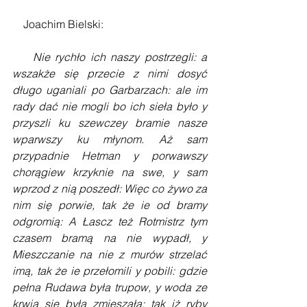
    Joachim Bielski:
Nie rychło ich naszy postrzegli: a 
wszakże się przecie z nimi dosyć 
długo uganiali po Garbarzach: ale im 
rady dać nie mogli bo ich sieła było y 
przyszli ku szewczey bramie nasze 
wparwszy ku młynom. Aż sam 
przypadnie Hetman y porwawszy 
chorągiew krzyknie na swe, y sam 
wprzod z nią poszedł: Więc co żywo za 
nim się porwie, tak że ie od bramy 
odgromią: A Łascz też Rotmistrz tym 
czasem bramą na nie wypadł, y 
Mieszczanie na nie z murów strzelać 
imą, tak że ie przełomili y pobili: gdzie 
pełna Rudawa była trupow, y woda ze 
krwią się była zmieszała: tak iż ryby 