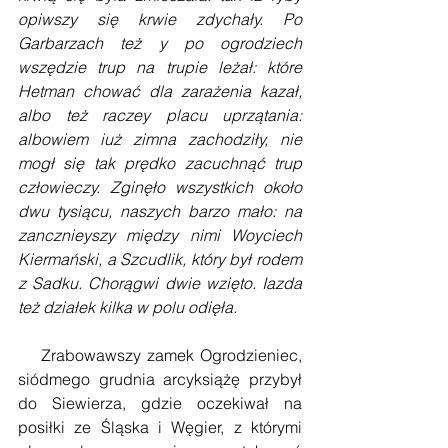
opiwszy się krwie zdychały. Po 
Garbarzach też y po ogrodziech 
wszędzie trup na trupie leżał: które 
Hetman chować dla zarażenia kazał, 
albo też raczey placu uprzątania: 
albowiem iuż zimna zachodziły, nie 
mogł się tak prędko zacuchnąć trup 
człowieczy. Zginęło wszystkich około 
dwu tysiącu, naszych barzo mało: na 
zancznieyszy między nimi Woyciech 
Kiermański, a Szcudlik, który był rodem 
z Sadku. Chorągwi dwie wzięto. Iazda 
też działek kilka w polu odięła.
    Zrabowawszy zamek Ogrodzieniec, 
siódmego grudnia arcyksiążę przybył 
do Siewierza, gdzie oczekiwał na 
posiłki ze Śląska i Węgier, z którymi 