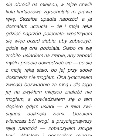
się obrócił na miejscu; w tejże chwili 
kula kartaczowa zgruchotała mi prawą 
rękę. Strzelba upadła naprzód, a ja 
doznałem uczucia -- że i moja ręka 
gdzieś naprzód poleciała; wpatrzyłem 
się więc przed siebie, aby zobaczyć, 
gdzie się ona podziała. Słabo mi się 
zrobiło; usiadłem na zrębie, aby zebrać 
myśli i przecie do­wiedzieć się — co się 
z moją ręką stało, bo jej przy sobie 
dostrzedz nie mogłem. Ona tymczasem 
zwisała bezwładnie za mną i dla tego 
jej na zwykłem miejscu znaleźć nie 
mogłem, a dowiedziałem się o tem 
dopiero gdym usiadł — a ręka zwi­
sająca dotknęła ziemi. Uczułem 
wtenczas ból srogi, a przycią­gnąwszy 
rękę naprzód — zobaczyłem strugę 
krwi. Wstałem i po­szedłem między 