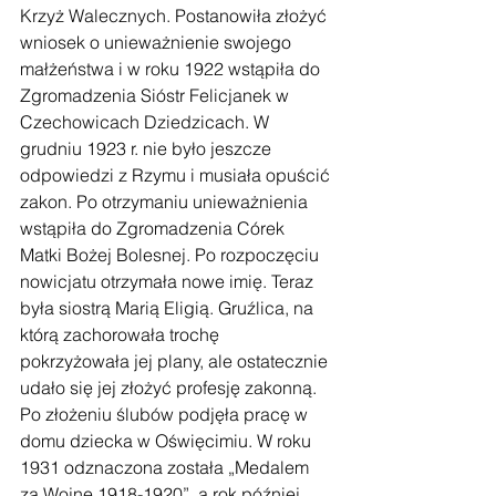
Krzyż Walecznych. Postanowiła złożyć 
wniosek o unieważnienie swojego 
małżeństwa i w roku 1922 wstąpiła do 
Zgromadzenia Sióstr Felicjanek w 
Czechowicach Dziedzicach. W 
grudniu 1923 r. nie było jeszcze 
odpowiedzi z Rzymu i musiała opuścić 
zakon. Po otrzymaniu unieważnienia 
wstąpiła do Zgromadzenia Córek 
Matki Bożej Bolesnej. Po rozpoczęciu 
nowicjatu otrzymała nowe imię. Teraz 
była siostrą Marią Eligią. Gruźlica, na 
którą zachorowała trochę 
pokrzyżowała jej plany, ale ostatecznie 
udało się jej złożyć profesję zakonną. 
Po złożeniu ślubów podjęła pracę w 
domu dziecka w Oświęcimiu. W roku 
1931 odznaczona została „Medalem 
za Wojnę 1918-1920”, a rok później 