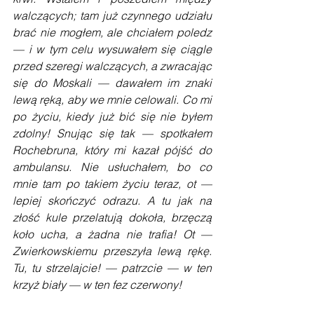
walczących; tam już czynnego udziału 
brać nie mogłem, ale chciałem poledz 
— i w tym celu wysuwałem się ciągle 
przed szeregi walczących, a zwracając 
się do Moskali — dawałem im znaki 
lewą ręką, aby we mnie celowali. Co mi 
po życiu, kiedy już bić się nie byłem 
zdolny! Snując się tak — spotkałem 
Rochebruna, który mi kazał pójść do 
ambulansu. Nie usłuchałem, bo co 
mnie tam po takiem życiu teraz, ot — 
lepiej skończyć odrazu. A tu jak na 
złość kule przelatują do­koła, brzęczą 
koło ucha, a żadna nie trafia! Ot — 
Zwierkowskiemu przeszyła lewą rękę. 
Tu, tu strzelajcie! — patrzcie — w ten 
krzyż biały — w ten fez czerwony!