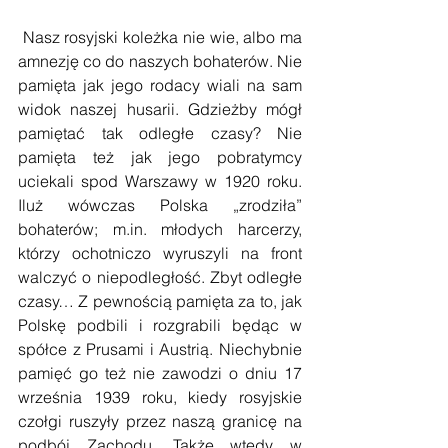
 Nasz rosyjski koleżka nie wie, albo ma 
amnezję co do naszych bohaterów. Nie 
pamięta jak jego rodacy wiali na sam 
widok naszej husarii. Gdzieżby mógł 
pamiętać tak odległe czasy? Nie 
pamięta też jak jego pobratymcy 
uciekali spod Warszawy w 1920 roku. 
Iluż wówczas Polska „zrodziła” 
bohaterów; m.in. młodych harcerzy, 
którzy ochotniczo wyruszyli na front 
walczyć o niepodległość. Zbyt odległe 
czasy… Z pewnością pamięta za to, jak 
Polskę podbili i rozgrabili będąc w 
spółce z Prusami i Austrią. Niechybnie 
pamięć go też nie zawodzi o dniu 17 
września 1939 roku, kiedy rosyjskie 
czołgi ruszyły przez naszą granicę na 
podbój Zachodu. Także wtedy w 