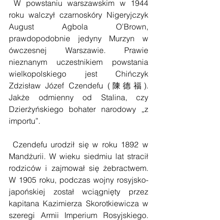
 W powstaniu warszawskim w 1944 
roku walczył czarnoskóry Nigeryjczyk 
August Agbola O’Brown, 
prawdopodobnie jedyny Murzyn w 
ówczesnej Warszawie. Prawie 
nieznanym uczestnikiem powstania 
wielkopolskiego jest Chińczyk 
Zdzisław Józef Czendefu (陳德福). 
Jakże odmienny od Stalina, czy 
Dzierżyńskiego bohater narodowy „z 
importu”. 
 Czendefu urodził się w roku 1892 w 
Mandżurii. W wieku siedmiu lat stracił 
rodziców i zajmował się żebractwem. 
W 1905 roku, podczas wojny rosyjsko-
japońskiej został wciągnięty przez 
kapitana Kazimierza Skorotkiewicza w 
szeregi Armii Imperium Rosyjskiego. 