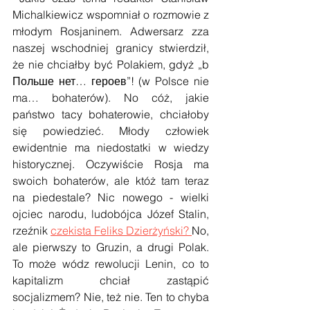
Michalkiewicz wspomniał o rozmowie z 
młodym Rosjaninem. Adwersarz zza 
naszej wschodniej granicy stwierdził, 
że nie chciałby być Polakiem, gdyż „b 
Польше нет… героев”! (w Polsce nie 
ma… bohaterów). No cóż, jakie 
państwo tacy bohaterowie, chciałoby 
się powiedzieć. Młody człowiek 
ewidentnie ma niedostatki w wiedzy 
historycznej. Oczywiście Rosja ma 
swoich bohaterów, ale któż tam teraz 
na piedestale? Nic nowego - wielki 
ojciec narodu, ludobójca Józef Stalin, 
rzeźnik 
czekista Feliks Dzierżyński? 
No, 
ale pierwszy to Gruzin, a drugi Polak. 
To może wódz rewolucji Lenin, co to 
kapitalizm chciał zastąpić 
socjalizmem? Nie, też nie. Ten to chyba 