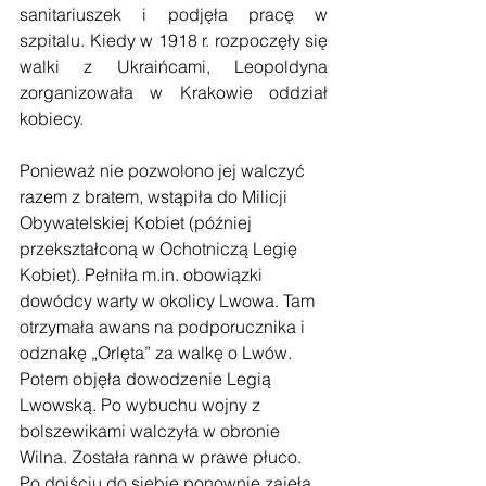
sanitariuszek i podjęła pracę w 
szpitalu. Kiedy w 1918 r. rozpoczęły się 
walki z Ukraińcami, Leopoldyna 
zorganizowała w Krakowie oddział 
kobiecy. 
Ponieważ nie pozwolono jej walczyć 
razem z bratem, wstąpiła do Milicji 
Obywatelskiej Kobiet (później 
przekształconą w Ochotniczą Legię 
Kobiet). Pełniła m.in. obowiązki 
dowódcy warty w okolicy Lwowa. Tam 
otrzymała awans na podporucznika i 
odznakę „Orlęta” za walkę o Lwów. 
Potem objęła dowodzenie Legią 
Lwowską. Po wybuchu wojny z 
bolszewikami walczyła w obronie 
Wilna. Została ranna w prawe płuco. 
Po dojściu do siebie ponownie zajęła 