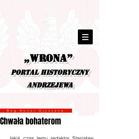
„Wrona”
portal historyczny
Andrzejewa
Bóg Honor Ojczyzna
Chwała bohaterom
 Jakiś czas temu redaktor Stanisław 