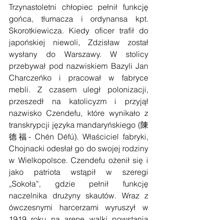
Trzynastoletni chłopiec pełnił funkcję 
gońca, tłumacza i ordynansa kpt. 
Skorotkiewicza. Kiedy oficer trafił do 
japońskiej niewoli, Zdzisław został 
wysłany do Warszawy. W stolicy 
przebywał pod nazwiskiem Bazyli Jan 
Charczeńko i pracował w fabryce 
mebli. Z czasem uległ polonizacji, 
przeszedł na katolicyzm i przyjął 
nazwisko Czendefu, które wynikało z 
transkrypcji języka mandaryńskiego (陳
德福- Chén Défú). Właściciel fabryki, 
Chojnacki odesłał go do swojej rodziny 
w Wielkopolsce. Czendefu ożenił się i 
jako patriota wstąpił w szeregi 
„Sokoła”, gdzie pełnił funkcję 
naczelnika drużyny skautów. Wraz z 
ówczesnymi harcerzami wyruszył w 
1919 roku na arenę walki powstania 