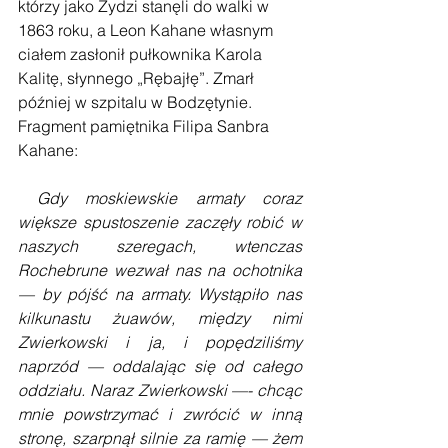
którzy jako Żydzi stanęli do walki w 
1863 roku, a Leon Kahane własnym 
ciałem zasłonił pułkownika Karola 
Kalitę, słynnego „Rębajłę”. Zmarł 
później w szpitalu w Bodzętynie. 
Fragment pamiętnika Filipa Sanbra 
Kahane:
Gdy moskiewskie armaty coraz 
większe spustoszenie za­częły robić w 
naszych szeregach, wtenczas 
Rochebrune wezwał nas na ochotnika 
— by pójść na armaty. Wystąpiło nas 
kilkunastu żuawów, między nimi 
Zwierkowski i ja, i popędziliśmy 
naprzód — oddalając się od całego 
oddziału. Naraz Zwierkowski —- chcąc 
mnie powstrzymać i zwrócić w inną 
stronę, szarpnął silnie za ramię — żem 