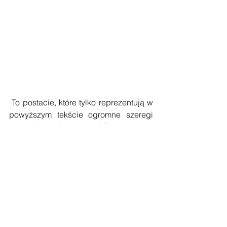
 To postacie, które tylko reprezentują w 
powyższym tekście ogromne szeregi 
naszych bohaterów. Nie wszyscy 
urodzili się jako Polacy, ale zapragnęli 
nimi być i bić się za Polskę. 
Oczywiście to, kim byli i jaki mieli 
stosunek do patriotyzmu było 
spuścizną poprzednich pokoleń, które 
wolność umiłowały jak nikt inny na 
świecie. Znane powiedzenie stwierdza, 
że „Polak nie pyta jak liczny jest wróg, 