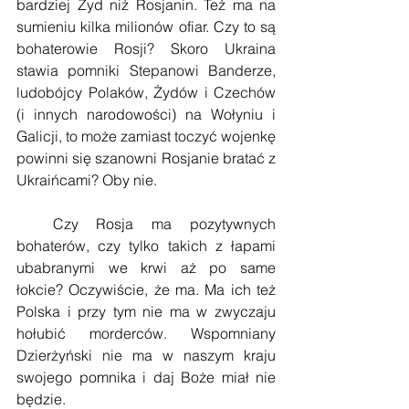
bardziej Żyd niż Rosjanin. Też ma na 
sumieniu kilka milionów ofiar. Czy to są 
bohaterowie Rosji? Skoro Ukraina 
stawia pomniki Stepanowi Banderze, 
ludobójcy Polaków, Żydów i Czechów 
(i innych narodowości) na Wołyniu i 
Galicji, to może zamiast toczyć wojenkę 
powinni się szanowni Rosjanie bratać z 
Ukraińcami? Oby nie.
  Czy Rosja ma pozytywnych 
bohaterów, czy tylko takich z łapami 
ubabranymi we krwi aż po same 
łokcie? Oczywiście, że ma. Ma ich też 
Polska i przy tym nie ma w zwyczaju 
hołubić morderców. Wspomniany 
Dzierżyński nie ma w naszym kraju 
swojego pomnika i daj Boże miał nie 
będzie. 