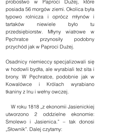
probostwo w Paproci Dużej, które 
posiada 56 morgów ziemi. Okolica była 
typowo rolnicza i oprócz młynów i 
tartaków niewiele było tu 
przedsiębiorstw. Młyny wiatrowe w 
Pęchratce przynosiły podobny 
przychód jak w Paproci Dużej.
Osadnicy niemieccy specjalizowali się 
w hodowli bydła, ale wyrabiali też sita i 
brony. W Pęchratce, podobnie jak w 
Kowalówce i Królach wyrabiano 
tkaniny z lnu i wełny owczej.
    W roku 1818 „z ekonomii Jasienickiej 
utworzono 2 oddzielne ekonomie: 
Smolewo i Jasienica.” – tak donosi 
„Słownik”. Dalej czytamy: