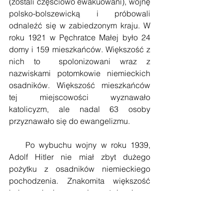
(zostali częściowo ewakuowani), wojnę 
polsko-bolszewicką i próbowali 
odnaleźć się w zabiedzonym kraju. W 
roku 1921 w Pęchratce Małej było 24 
domy i 159 mieszkańców. Większość z 
nich to  spolonizowani wraz z 
nazwiskami potomkowie niemieckich 
osadników. Większość mieszkańców 
tej miejscowości wyznawało 
katolicyzm, ale nadal 63 osoby 
przyznawało się do ewangelizmu.
    Po wybuchu wojny w roku 1939, 
Adolf Hitler nie miał zbyt dużego 
pożytku z osadników niemieckiego 
pochodzenia. Znakomita większość 
była spolonizowana i uważała się za 
Polaków. Jednak znaleźli się też tacy, 
którzy oddali usługi szpiegowskie 