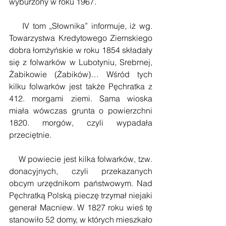
wyburzony w roku 1967.
    IV tom „Słownika” informuje, iż wg. 
Towarzystwa Kredytowego Ziemskiego 
dobra łomżyńskie w roku 1854 składały 
się z folwarków w Lubotyniu, Srebrnej, 
Żabikowie (Żabików)… Wśród tych 
kilku folwarków jest także Pęchratka z 
412. morgami ziemi. Sama wioska 
miała wówczas grunta o powierzchni 
1820. morgów, czyli wypadała 
przeciętnie.
    W powiecie jest kilka folwarków, tzw. 
donacyjnych, czyli przekazanych 
obcym urzędnikom państwowym. Nad 
Pęchratką Polską pieczę trzymał niejaki 
generał Macniew. W 1827 roku wieś tę 
stanowiło 52 domy, w których mieszkało 