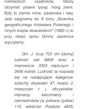
niemieckich osadników, którzy 
otrzymali prawie tysiąc mórg ziemi. 
Były to ziemie rolne, pastwiska i lasy. 
Jeśli sięgniemy do III tomu „Słownika 
geograficznego Królestwa Polskiego i 
innych krajów słowiańskich” (1882 r.), to 
przy okazji opisu Gminy Jasienica 
wyczytamy:
Gm. J. liczy 703 dm 
[domy] 
ludność zaś 6809 dusz a 
mianowicie 3353 mężczyzn i 
3456 kobiet. Ludność ta rozpada 
się na następujące kategorye: 
szlachty obywateli 47, księży 2, 
mieszczan t. j. oficyalistów, 
młynarzy, karczmarzy i 
rzemieślników (w połowie żydów) 
115, włościan Polaków 4825, 