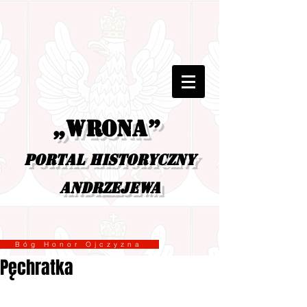
„Wrona”
portal historyczny
Andrzejewa
Bóg Honor Ojczyzna
Pęchratka