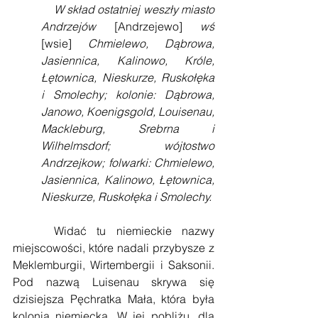
W skład ostatniej weszły miasto 
Andrzejów 
[Andrzejewo] 
wś 
[wsie] 
Chmielewo, Dąbrowa, 
Jasiennica, Kalinowo, Króle, 
Łętownica, Nieskurze, Ruskołęka 
i Smolechy; kolonie: Dąbrowa, 
Janowo, Koenigsgold, Louisenau, 
Mackleburg, Srebrna i 
Wilhelmsdorf; wójtostwo 
Andrzejkow; folwarki: Chmielewo, 
Jasiennica, Kalinowo, Łętownica, 
Nieskurze, Ruskołęka i Smolechy.
    Widać tu niemieckie nazwy 
miejscowości, które nadali przybysze z 
Meklemburgii, Wirtembergii i Saksonii. 
Pod nazwą Luisenau skrywa się 
dzisiejsza Pęchratka Mała, która była 
kolonią niemiecką. W jej pobliżu, dla 