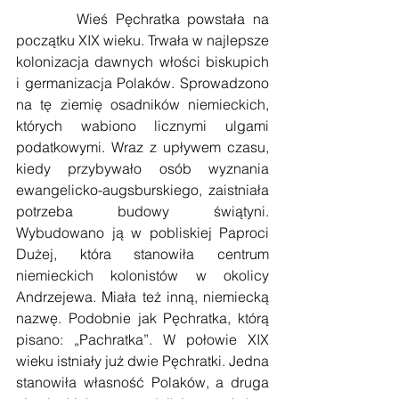
        Wieś Pęchratka powstała na 
początku XIX wieku. Trwała w najlepsze 
kolonizacja dawnych włości biskupich 
i germanizacja Polaków. Sprowadzono 
na tę ziemię osadników niemieckich, 
których wabiono licznymi ulgami 
podatkowymi. Wraz z upływem czasu, 
kiedy przybywało osób wyznania 
ewangelicko-augsburskiego, zaistniała 
potrzeba budowy świątyni. 
Wybudowano ją w pobliskiej Paproci 
Dużej, która stanowiła centrum 
niemieckich kolonistów w okolicy 
Andrzejewa. Miała też inną, niemiecką 
nazwę. Podobnie jak Pęchratka, którą 
pisano: „Pachratka”. W połowie XIX 
wieku istniały już dwie Pęchratki. Jedna 
stanowiła własność Polaków, a druga 