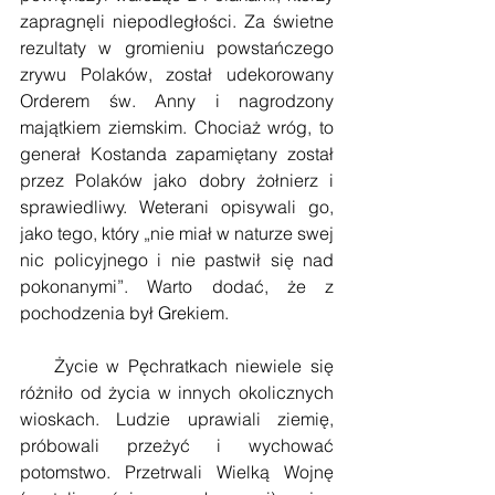
zapragnęli niepodległości. Za świetne 
rezultaty w gromieniu powstańczego 
zrywu Polaków, został udekorowany 
Orderem św. Anny i nagrodzony 
majątkiem ziemskim. Chociaż wróg, to 
generał Kostanda zapamiętany został 
przez Polaków jako dobry żołnierz i 
sprawiedliwy. Weterani opisywali go, 
jako tego, który „nie miał w naturze swej 
nic policyjnego i nie pastwił się nad 
pokonanymi”. Warto dodać, że z 
pochodzenia był Grekiem.
    Życie w Pęchratkach niewiele się 
różniło od życia w innych okolicznych 
wioskach. Ludzie uprawiali ziemię, 
próbowali przeżyć i wychować 
potomstwo. Przetrwali Wielką Wojnę 