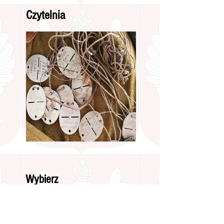
Czytelnia
Wybierz
kluczowe słowo:
10 pu
18 DP
18 pal
1831
1863
1920
201pp
303
33pp
42pp
5 puz