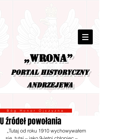
„Wrona”
portal historyczny
Andrzejewa
Bóg Honor Ojczyzna
U źródeł powołania
 „Tutaj od roku 1910 wychowywałem 
się, tutaj – jako 9-letni chłopiec – 