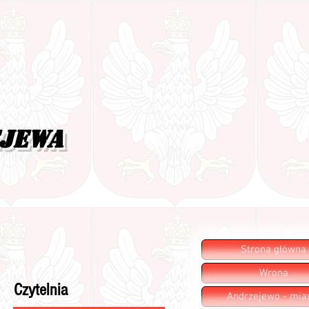
ejewa
Strona główna
Wrona
Czytelnia
Andrzejewo - mia