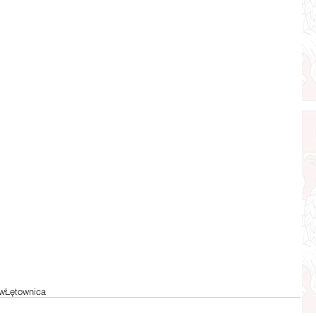
w
Łętownica