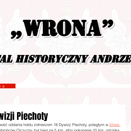
„Wrona”
al historyczny Andrz
yzna
wizji Piechoty
wość oddania hołdu żołnierzom 18 Dywizji Piechoty, poległym w 
bitwie 
obrońców Ojczyzny był bieg na 5 km, albo pokonanie 10 km. odcinka 