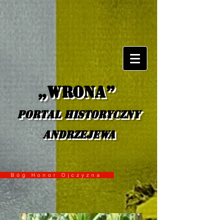
„Wrona”
portal historyczny
Andrzejewa
Bóg Honor Ojczyzna