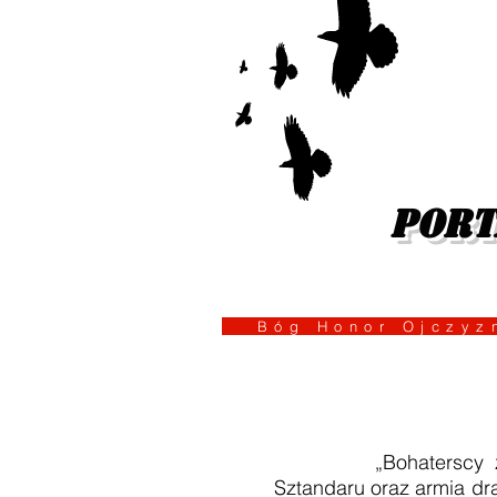
port
Bóg Honor Ojcz
„Bohaterscy żołnier
Sztandaru oraz armia dra