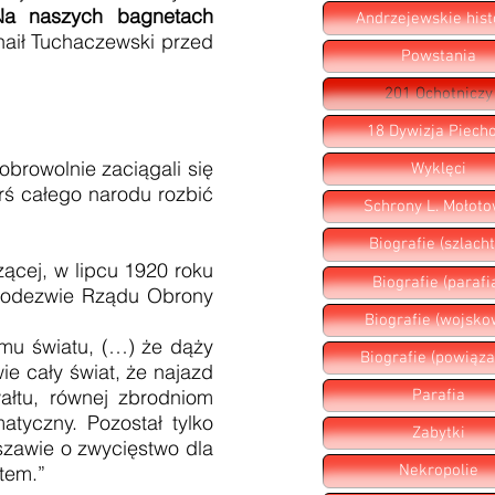
Na naszych bagnetach
Andrzejewskie hist
haił Tuchaczewski przed
Powstania
201 Ochotniczy
18 Dywizja Piecho
browolnie zaciągali się
Wyklęci
erś całego narodu rozbić
Schrony L. Mołot
Biografie (szlacht
zącej, w lipcu 1920 roku
Biografie (parafi
 W odezwie Rządu Obrony
Biografie (wojsko
emu światu, (…) że dąży
Biografie (powiąza
ie cały świat, że najazd
ałtu, równej zbrodniom
Parafia
atyczny. Pozostał tylko
Zabytki
rszawie o zwycięstwo dla
stem.”
Nekropolie