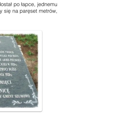
dostał po łapce, jednemu
y się na paręset metrów,