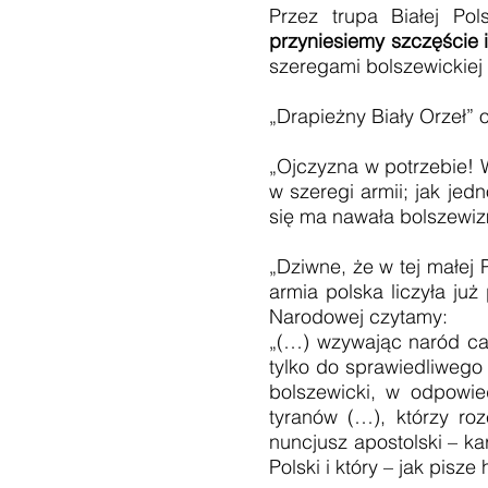
Przez trupa Białej Po
przyniesiemy szczęście
szeregami bolszewickiej 
„Drapieżny Biały Orzeł”
„Ojczyzna w potrzebie! 
w szeregi armii; jak jed
się ma nawała bolszewiz
„Dziwne, że w tej małej 
armia polska liczyła ju
Narodowej czytamy:
„(…) wzywając naród ca
tylko do sprawiedliwego 
bolszewicki, w odpowie
tyranów (…), którzy roz
nuncjusz apostolski – ka
Polski i który – jak pisz