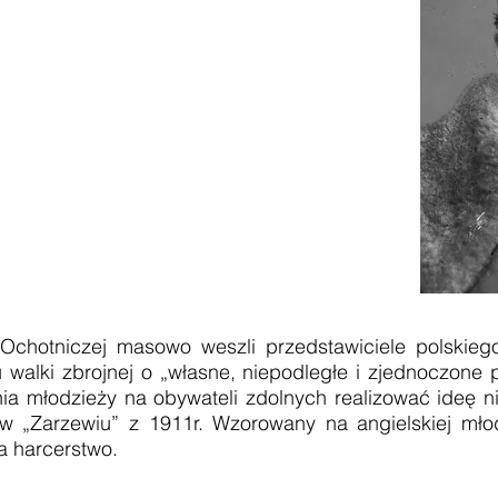
iczej masowo weszli przedstawiciele polskiego s
 walki zbrojnej o „własne, niepodległe i zjednoczone 
ia młodzieży na obywateli zdolnych realizować ideę ni
w „Zarzewiu” z 1911r. Wzorowany na angielskiej mło
a harcerstwo.