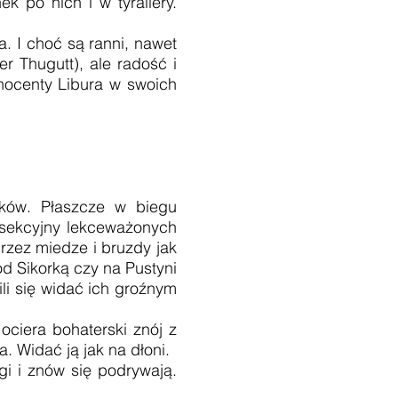
k po nich i w tyraliery.
. I choć są ranni, nawet
er Thugutt), ale radość i
nocenty Libura w swoich
aków. Płaszcze w biegu
 sekcyjny lekceważonych
rzez miedze i bruzdy jak
od Sikorką czy na Pustyni
ili się widać ich groźnym
ciera bohaterski znój z
a. Widać ją jak na dłoni.
 i znów się podrywają.