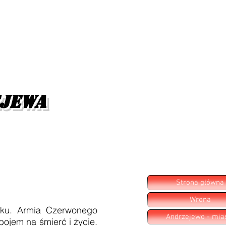
ejewa
Strona główna
Wrona
u. Armia Czerwonego
Andrzejewo - mia
bojem na śmierć i życie.