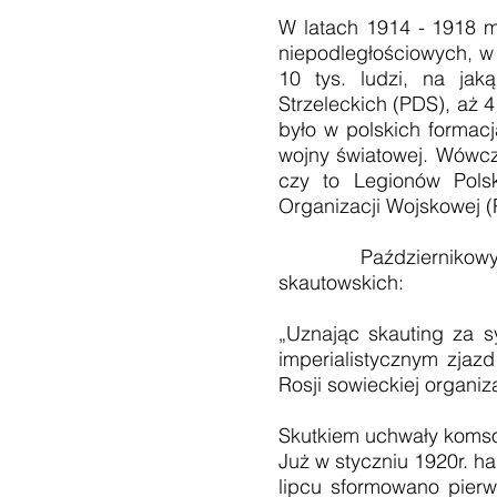
W latach 1914 - 1918 mł
niepodległościowych, w t
10 tys. ludzi, na jak
Strzeleckich (PDS), aż 4
było w polskich formac
wojny światowej. Wówcza
czy to Legionów Polsk
Organizacji Wojskowej 
Październikowy zjazd
skautowskich:
„Uznając skauting za 
imperialistycznym zjaz
Rosji sowieckiej organiz
Skutkiem uchwały komso
Już w styczniu 1920r. ha
lipcu sformowano pierw