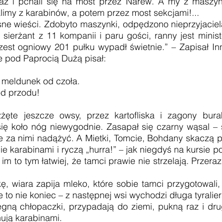
raż i pchali się na most przez Narew. A my z maszyne
limy z karabinów, a potem przez most sekcjami!...
e wieści. Zdobyto maszynki, odpędzono nieprzyjaciela
 sierżant z 11 kompanii i paru gości, ranny jest minist
est ogniowy 201 pułku wypadł świetnie.” – Zapisał In
 pod Paprocią Dużą pisał:
– meldunek od czoła.
d przodu!
!
zżęte jeszcze owsy, przez kartofliska i zagony bur
się koło nóg niewygodnie. Zasapał się czarny wąsal –
 za nimi nadążyć. A Mietki, Tomcie, Bohdany skaczą p
ie karabinami i ryczą „hurra!” – jak niegdyś na kursie p
im to tym łatwiej, że tamci prawie nie strzelają. Przeraz
ra zapija mleko, które sobie tamci przygotowali, o
e to nie koniec – z następnej wsi wychodzi długa tyralier
hłopaczki, przypadają do ziemi, pukną raz i drugi
ują karabinami.