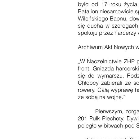
było od 17 roku życia
Batalion niesamowicie s
Wileńskiego Baonu, dow
się ducha w szeregach
spokoju przez harcerzy 
Archiwum Akt Nowych w 
„W Naczelnictwie ZHP po
front. Gniazda harcersk
się do wymarszu. Rodzi
Chłopcy zabierali ze sob
rowery. Całą wyprawę ha
ze sobą na wojnę.”
Pierwszym, zorganizow
201 Pułk Piechoty. Dywi
poległo w bitwach pod 