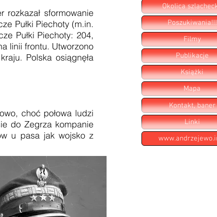
Okolica szlachec
r rozkazał sformowanie
Poszukiwania!!!
ze Pułki Piechoty (m.in.
ze Pułki Piechoty: 204,
Filmy
 linii frontu. Utworzono
Publikacje
kraju. Polska osiągnęła
Książki
Mapa
Kontakt, baner
jowo, choć połowa ludzi
Linki
osie do Zegrza kompanie
ów u pasa jak wojsko z
www.andrzejewo.i