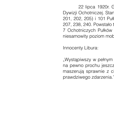
22 lipca 1920r. Gener
Dywizji Ochotniczej. Sta
201, 202, 205) i 101 Pu
207, 238, 240. Powstało 
7 Ochotniczych Pułków K
niesamowity poziom mobil
Innocenty Libura:
„Wystąpiwszy w pełnym u
na pewno prochu jeszcze
maszerują sprawnie z c
prawdziwego zdarzenia.