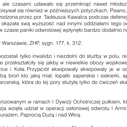
, ale czasami udawało się przemknąć nawet młodsz
pisywał się również w późniejszych potyczkach. Pisano
odzona przez por. Tadeusza Kawalca podczas defensyw
 okazała swą wyższość nad innymi oddziałami tego o
w czasie paniki odwrotowej wpłynęło bardzo dodatnio na
Warszawie, ZHP, sygn. 177, k. 312:
zostali tylko inwalidzi i niezdolni do służby w polu, 
ie przekształciły się jakby w niewielkie obozy wojskow
ce i Koła Przyjaciół ekwipowały ekwipowały je w odz
ą broń kto jaką miał, łopatki saperskie i siekierki, a
rcerską, która do tej pory służyła tylko do ćwiczeń sk
anym w ramach I Dywizji Ochotniczej pułkiem, który
zja wzięła udział w operacji osłonowej odwrotu I Armii
Surażem, Paprocią Dużą i nad Wkrą.