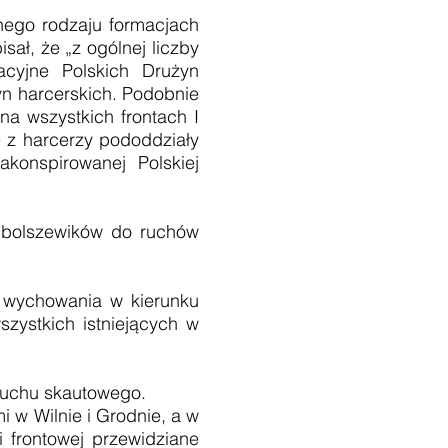
żnego rodzaju formacjach
sał, że „z ogólnej liczby
acyjne Polskich Drużyn
żyn harcerskich. Podobnie
a wszystkich frontach I
e z harcerzy pododdziały
konspirowanej Polskiej
bolszewików do ruchów
 wychowania w kierunku
zystkich istniejących w
ruchu skautowego.
i w Wilnie i Grodnie, a w
 frontowej przewidziane