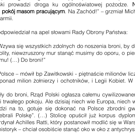
lski prowadzi droga ku ogólnoświatowej pożodze.
 i pokój masom pracującym
. Na Zachód!” – grzmiał Mic
armii.
 odpowiedział na apel słowami Rady Obrony Państwa:
Wzywa się wszystkich zdolnych do noszenia broni, by do
nolity, niewzruszony mur stanąć musimy do oporu, o pi
mu! (…) Do broni!”
Polsce – mówił bp Zawitkowski - piętnaście milionów lic
ż ponad milion żołnierzy i ochotników, i Legii Kobiet.
ły do broni, Rząd Polski ogłasza całemu cywilizowan
i trwałego pokoju. Ale dzisiaj niech wie Europa, niech w
dzi na to, gotuje się dokonać na Polsce zbrodni gw
ebrali Polskę”. (…) Stolicę opuścił już korpus dyplom
rdynał Achilles Ratti, który postanowił modlić się w Wa
e historyk – chciał osobiście stanąć oko w oko z antychry