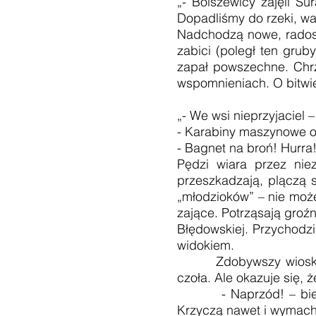
„- Bolszewicy zajęli Su
Dopadliśmy do rzeki, wa
Nadchodzą nowe, radosn
zabici (poległ ten gruby
zapał powszechne. Chrz
wspomnieniach. O bitwie
„- We wsi nieprzyjaciel 
- Karabiny maszynowe o
- Bagnet na broń! Hurra
Pędzi wiara przez nie
przeszkadzają, plączą 
„młodzioków” – nie może
zające. Potrząsają groźn
Błędowskiej. Przychodzi 
widokiem.
Zdobywszy wioskę, wia
czoła. Ale okazuje się, ż
- Naprzód! – biegną c
Krzyczą nawet i wymach