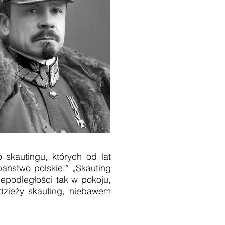
kautingu, których od lat
państwo polskie.” „Skauting
epodległości tak w pokoju,
dzieży skauting, niebawem