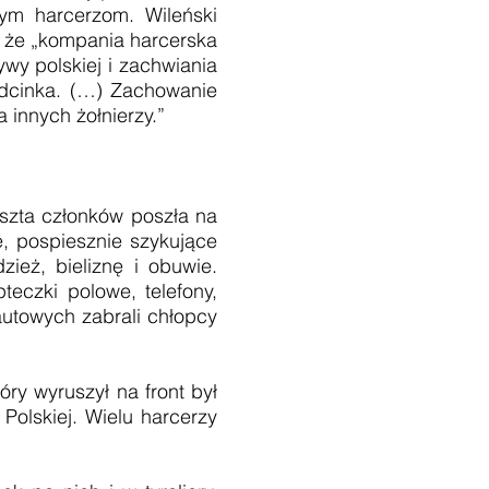
ym harcerzom. Wileński
, że „kompania harcerska
y polskiej i zachwiania
dcinka. (…) Zachowanie
 innych żołnierzy.”
reszta członków poszła na
e, pospiesznie szykujące
ież, bieliznę i obuwie.
pteczki polowe, telefony,
autowych zabrali chłopcy
 wyruszył na front był
 Polskiej. Wielu harcerzy