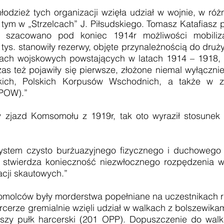
odzież tych organizacji wzięła udział w wojnie, w ró
ym w „Strzelcach” J. Piłsudskiego. Tomasz Katafiasz pi
ą szacowano pod koniec 1914r możliwości mobiliz
 tys. stanowiły rezerwy, objęte przynależnością do dru
jach wojskowych powstających w latach 1914 – 1918, n
s też pojawiły się pierwsze, złożone niemal wyłączni
ich, Polskich Korpusów Wschodnich, a także w za
(POW).”
 Komsomołu z 1919r, tak oto wyraził stosunek 
system czysto burżuazyjnego fizycznego i duchowego
d stwierdza konieczność niezwłocznego rozpędzenia ws
acji skautowych.”
molców były morderstwa popełniane na uczestnikach 
rcerze gremialnie wzięli udział w walkach z bolszewikam
szy pułk harcerski (201 OPP). Dopuszczenie do walki