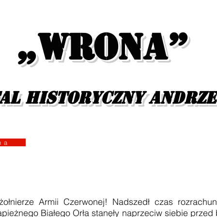
„Wrona”
al historyczny Andrz
yzna
ze Armii Czerwonej! Nadszedł czas rozrachunk
pieżnego Białego Orła stanęły naprzeciw siebie przed 