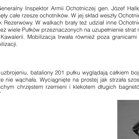
alny Inspektor Armii Ochotniczej gen. Józef Halle
nęły całe rzesze ochotników. W jej skład weszły Ochotnic
łk Rezerwowy. W walkach brały też udział inne Ochotnic
też wiele Pułków przeznaczonych na uzupełnienie strat na
awalerii. Mobilizacja trwała również poza granicami 
izacji.
zbrojeniu, bataliony 201 pułku wyglądają całkiem bo
 nie wąchała. Wyciągnięte na prostej jak strzała sz
ichym chrzęstem rzemieni i klekotem długich bagnet
”