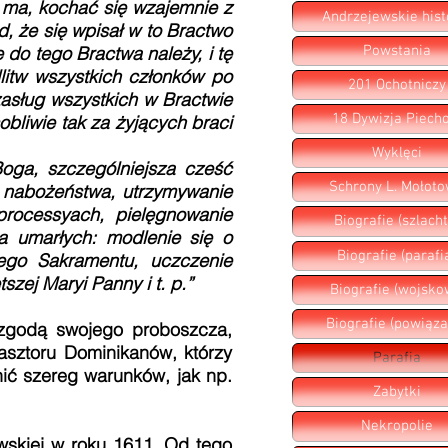
 ma, kochać się wzajemnie z
Andrzejewskie hist
, że się wpisał w to Bractwo
Powstania
 do tego Bractwa należy, i tę
litw wszystkich członków po
201 Ochotniczy
zasług wszystkich w Bractwie
18 Dywizja Piecho
bliwie tak za żyjących braci
Wyklęci
oga, szczególniejsza cześć
Schrony L. Mołot
e nabożeństwa, utrzymywanie
rocessyach, pielęgnowanie
Biografie (szlacht
a umarłych: modlenie się o
Biografie (parafi
ego Sakramentu, uczczenie
szej Maryi Panny i t. p.”
Biografie (wojsko
Biografie (powiąza
zgodą swojego proboszcza,
asztoru Dominikanów, którzy
Parafia
nić szereg warunków, jak np.
Zabytki
Nekropolie
skiej w roku 1611. Od tego