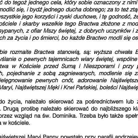
 do tegoż jednego cela, który sobie oznaczony z nimi
dlić się, i bydź jednego ducha dobrego; za to też ztąd
zystkie jego korzyści i zyski duchowe, i tę godność, że
ciele i skarby wszelkie tego Bractwa złożone z mod
sypanych, z ofiar Mszy świętej, z dobrych uczynków i 
za życia i po śmierci, bo każde Bractwo modli się oso
bie rozmaite Bractwa stanowią, są: wyższa chwała B
yślanie o pewnych tajemnicach wiary świętej, wspóln
twa w Kościele przed Sumą i Nieszporami i przy p
h, pojednanie z sobą zagniewanych, modlenie się z
ielęgnowanie pewnych cnót, adorowanie Najświętsz
aryi, Najświętszej Męki i Krwi Pańskiej, boleści Najświęt
ycia, należało skierować za pośrednictwem lub 
 Drugą prośbę należało skierować do najbliższego kl
przez wzgląd na św. Dominika. Trzeba było także speł
a w kościele.
tszej Maryi Panny powstało przy parafii andrzejew