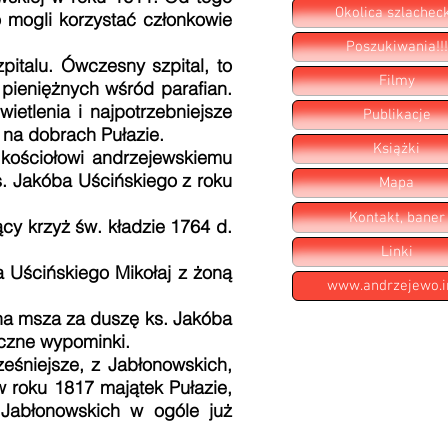
Okolica szlachec
o mogli korzystać członkowie
Poszukiwania!!!
italu. Ówczesny szpital, to
Filmy
 pieniężnych wśród parafian.
ietlenia i najpotrzebniejsze
Publikacje
w na dobrach Pułazie.
Książki
ł kościołowi andrzejewskiemu
s. Jakóba Uścińskiego z roku
Mapa
Kontakt, baner
cy krzyż św. kładzie 1764 d.
Linki
 Uścińskiego Mikołaj z żoną
www.andrzejewo.i
na msza za duszę ks. Jakóba
oczne wypominki.
eśniejsze, z Jabłonowskich,
w roku 1817 majątek Pułazie,
 Jabłonowskich w ogóle już