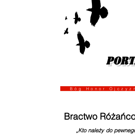
port
Bóg Honor Ojcz
Bractwo Różańc
„Kto należy do pewneg