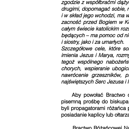
zgodzie z współbraćmi dążyć
drugimi, dopomagać sobie, mo
i w skład jego wchodzi, ma ws
zacność przed Bogiem w Koś
całym świecie katolickim roz
będących – ma pomoc od nich 
i siostry, jako i za umarłych.
Szczegółowe cele, które so
imienia Jezus i Marya, rozm
tegoż wspólnego nabożeńs
chorych, wspieranie ubogic
nawrócenie grzeszników, p
najświętszych Serc Jezusa i M
Aby powołać Bractwo do ż
pisemną prośbę do biskupa.
byli propagatorami różańca 
posiadanie kaplicy lub ołtarz
Bractwo Różańcowej Najświę