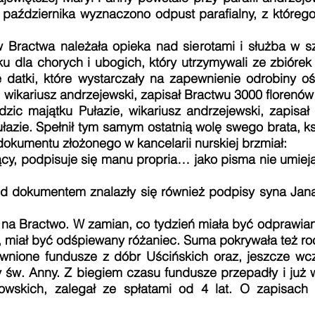
 października wyznaczono odpust parafialny, z któreg
ractwa należała opieka nad sierotami i służba w szp
ku dla chorych i ubogich, który utrzymywali ze zbiórek
 datki, które wystarczały na zapewnienie odrobiny ośw
i, wikariusz andrzejewski, zapisał Bractwu 3000 florenó
dzic majątku Pułazie, wikariusz andrzejewski, zapisa
łazie. Spełnił tym samym ostatnią wolę swego brata, k
okumentu złożonego w kancelarii nurskiej brzmiał:
cy, podpisuje się manu propria… jako pisma nie umieją
d dokumentem znalazły się również podpisy syna Jana
na Bractwo. W zamian, co tydzień miała być odprawia
cji, miał być odśpiewany różaniec. Suma pokrywała też r
wnione fundusze z dóbr Uścińskich oraz, jeszcze wcz
y św. Anny. Z biegiem czasu fundusze przepadły i już 
wskich, zalegał ze spłatami od 4 lat. O zapisach