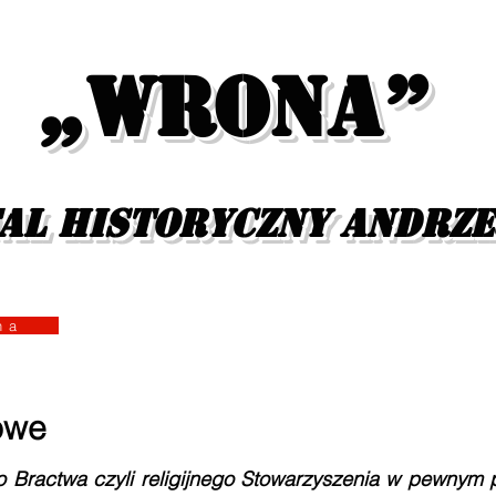
„Wrona”
al historyczny Andrz
yzna
owe
o Bractwa czyli religijnego Stowarzyszenia w pewnym