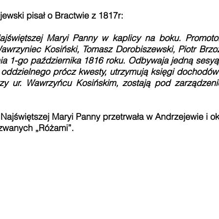
ewski pisał o Bractwie z 1817r:
ajświętszej Maryi Panny w kaplicy na boku. Promoto
Wawrzyniec Kosiński, Tomasz Dorobiszewski, Piotr Brzoz
nia 1-go października 1816 roku. Odbywaja jedną sesy
ddzielnego prócz kwesty, utrzymują księgi dochodów 
rzy ur. Wawrzyńcu Kosińskim, zostają pod zarządzeni
ajświętszej Maryi Panny przetrwała w Andrzejewie i oko
 zwanych „Różami”.