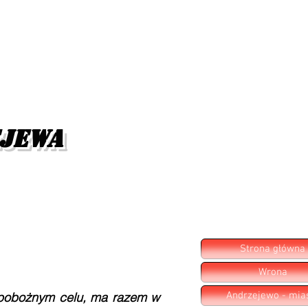
ejewa
Strona główna
Wrona
 pobożnym celu, ma razem w
Andrzejewo - mia