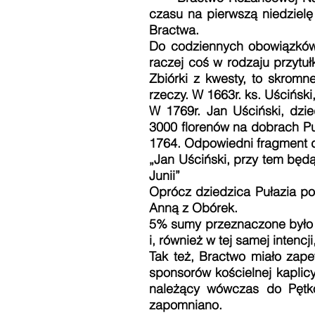
czasu na pierwszą niedzielę
Bractwa.
Do codziennych obowiązków B
raczej coś w rodzaju przytuł
Zbiórki z kwesty, to skromne
rzeczy. W 1663r. ks. Uścińsk
W 1769r. Jan Uściński, dzie
3000 florenów na dobrach Pu
1764. Odpowiedni fragment d
„Jan Uściński, przy tem będą
Junii”
Oprócz dziedzica Pułazia po
Anną z Obórek.
5% sumy przeznaczone było 
i, również w tej samej inten
Tak też, Bractwo miało zape
sponsorów kościelnej kaplic
należący wówczas do Pętko
zapomniano.