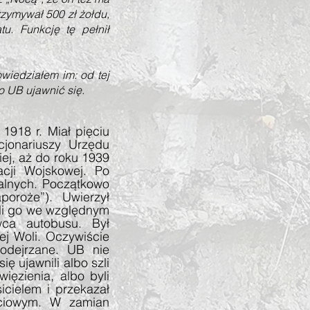
rzymywał 500 zł żołdu,
u. Funkcję tę pełnił
wiedziałem im: od tej
o UB ujawnić się.
1918 r. Miał pięciu
cjonariuszy Urzędu
ej, aż do roku 1939
cji Wojskowej. Po
alnych. Początkowo
oroże”). Uwierzył
ili go we względnym
wca autobusu. Był
ej Woli. Oczywiście
odejrzane. UB nie
ę ujawnili albo szli
więzienia, albo byli
icielem i przekazał
ciowym. W zamian