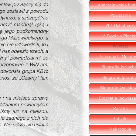
antów przyłączy się do
Andrzejewskie hist
ego zostawił z powodu
Powstania
dynczo, a szczególnie
rny” machnął ręką i
201 Ochotniczy
odę jego podkomendny
18 Dywizja Piecho
iego Mazowieckiego, a
ic nie udowodnili, to i
Wyklęci
 nas odeszło trzech, a
Schrony L. Mołot
źny” powiedział mi, że
 przeprawie z WiN-em.
Biografie (szlacht
a dokonała grupa KBW,
onos, że „Czarny” tam
Biografie (parafi
Biografie (wojsko
i na miejscu sprawę
Biografie (powiąza
ddziałem powierzyłem
Parafia
iśmy już na miejscu.
le żadnego z nich nie
Zabytki
 Nie udało się ustalić
Nekropolie