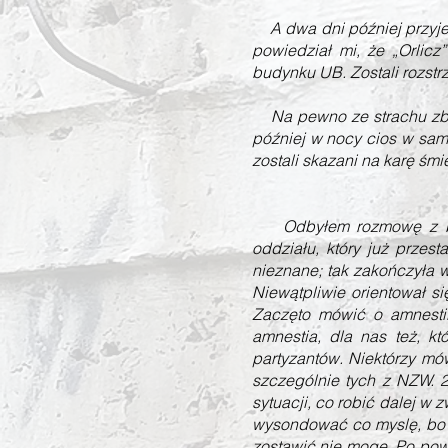
A dwa dni później przyjech
powiedział mi, że „Orlicz
budynku UB. Zostali rozstr
Na pewno ze strachu zbrodn
później w nocy cios w sam
zostali skazani na karę śm
Odbyłem rozmowę z brate
oddziału, który już przest
nieznane; tak zakończyła w
Niewątpliwie orientował si
Zaczęto mówić o amnestii
amnestia, dla nas też, k
partyzantów. Niektórzy mó
szczególnie tych z NZW. 2
sytuacji, co robić dalej w 
wysondować co myslę, bo n
zostawić nie mogę. Po pow