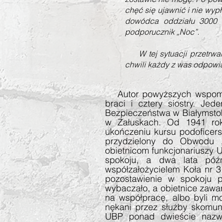
chęć się ujawnić i nie wyp
dowódca oddziału 3000 z
podporucznik „Noc”.
W tej sytuacji przetrwali
chwili każdy z was odpowi
Autor powyższych wspomni
braci i cztery siostry. Je
Bezpieczeństwa w Białymstoku
w Załuskach. Od 1941 rok
ukończeniu kursu podoficer
przydzielony do Obwodu „
obietnicom funkcjonariuszy 
spokoju, a dwa lata późn
współzałożycielem Koła nr 
pozostawienie w spokoju 
wybaczało, a obietnice zawart
na współpracę, albo byli mor
nękani przez służby skomun
UBP ponad dwieście nazw