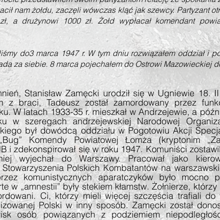
łacił nam żołdu, zaczęli wówczas kląć jak szewcy. Partyzant ot
ł, a drużynowi 1000 zł. Żołd wypłacał komendant powiat
śmy do3 marca 1947 r. W tym dniu rozwiązałem oddział i po
ada za siebie. 8 marca pojechałem do Ostrowi Mazowieckiej d
eń, Stanisław Zamęcki urodził się w Ugniewie 18. II 
den z braci, Tadeusz został zamordowany przez funk
. W latach 1933-35 r. mieszkał w Andrzejewie, a późni
u w szeregach andrzejewskiej Narodowej Organiza
skiego był dowódcą oddziału w Pogotowiu Akcji Specj
Bug” Komendy Powiatowej Łomża (kryptonim „Zap
UB i zdekonspirował się w roku 1947. Komuniści zostaw
iej wyjechał do Warszawy. Pracował jako kiero
3 Stowarzyszenia Polskich Kombatantów na warszawski
przez komunistycznych aparatczyków było mocno p
e w „amnestii” były stekiem kłamstw. Żołnierze, którzy si
dowani. Ci, którzy mieli więcej szczęścia trafiali do 
izowanej Polski w inny sposób. Zamęcki został donos
isk osób powiązanych z podziemiem niepodległoś