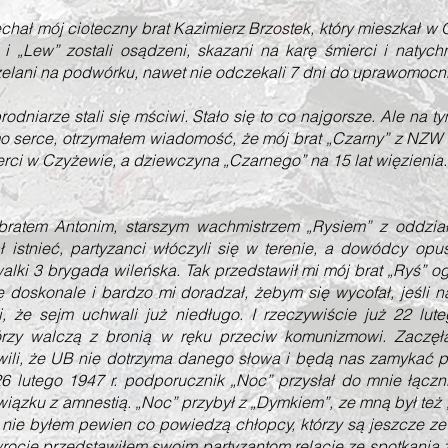
ał mój cioteczny brat Kazimierz Brzostek, który mieszkał w 
” i „Lew” zostali osądzeni, skazani na karę śmierci i natych
zelani na podwórku, nawet nie odczekali 7 dni do uprawomocn
iarze stali się mściwi. Stało się to co najgorsze. Ale na tym
o serce, otrzymałem wiadomość, że mój brat „Czarny” z NZW i
ierci w Czyżewie, a dziewczyna „Czarnego” na 15 lat więzienia.
m Antonim, starszym wachmistrzem „Rysiem” z oddziału 
ał istnieć, partyzanci włóczyli się w terenie, a dowódcy opuś
alki 3 brygada wileńska. Tak przedstawił mi mój brat „Ryś” 
ę doskonale i bardzo mi doradzał, żebym się wycofał, jeśli 
, że sejm uchwali już niedługo. I rzeczywiście już 22 lut
tórzy walczą z bronią w ręku przeciw komunizmowi. Zaczęł
wili, że UB nie dotrzyma danego słowa i będą nas zamykać p
6 lutego 1947 r. podporucznik „Noc” przysłał do mnie łącz
związku z amnestią. „Noc” przybył z „Dymkiem”, ze mną był też 
ie byłem pewien co powiedzą chłopcy, którzy są jeszcze ze 
rocie przedstawiłem swoim partyzantom relację ze spotkania z