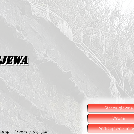
ejewa
Strona główna
Wrona
Andrzejewo - mia
my i kryjemy się jak