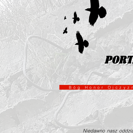
port
Bóg Honor Ojcz
Niedawno nasz oddział by