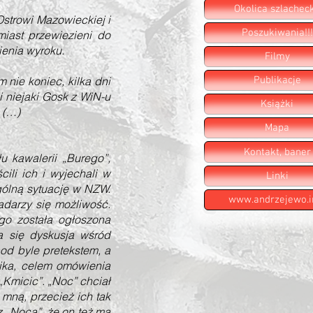
Okolica szlachec
Ostrowi Mazowieckiej i
Poszukiwania!!!
miast przewiezieni do
ienia wyroku.
Filmy
 nie koniec, kilka dni
Publikacje
 niejaki Gosk z WiN-u
Książki
 (…)
Mapa
Kontakt, baner
kawalerii „Burego”,
cili ich i wyjechali w
Linki
ogólną sytuację w NZW.
www.andrzejewo.i
nadarzy się możliwość.
ego została ogłoszona
a się dyskusja wśród
od byle pretekstem, a
nika, celem omówienia
„Kmicic”. „Noc” chciał
mną, przecież ich tak
 „Nocą”, że on też ma