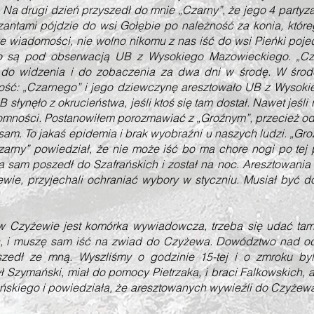
. Na drugi dzień przyszedł do mnie „Czarny”, że jego 4 partyz
antami pójdzie do wsi Gołębie po należność za konia, któr
e wiadomości, nie wolno nikomu z nas iść do wsi Pieńki poje
o są pod obserwacją UB z Wysokiego Mazowieckiego. „Cza
ko do widzenia i do zobaczenia za dwa dni w środę. W śr
mość: „Czarnego” i jego dziewczynę aresztowało UB z Wysok
słynęło z okrucieństwa, jeśli ktoś się tam dostał. Nawet jeśli n
ytomności. Postanowiłem porozmawiać z „Groźnym”, przecież od
sam. To jakaś epidemia i brak wyobraźni u naszych ludzi. „Gro
„Czarny” powiedział, że nie może iść bo ma chore nogi po tej
a sam poszedł do Szafrańskich i został na noc. Aresztowani
wie, przyjechali ochraniać wybory w styczniu. Musiał być d
yżewie jest komórka wywiadowcza, trzeba się udać tam 
ć, i muszę sam iść na zwiad do Czyżewa. Dowództwo nad o
szedł ze mną. Wyszliśmy o godzinie 15-tej i o zmroku byl
Szymański, miał do pomocy Pietrzaka, i braci Falkowskich, a
skiego i powiedziała, że aresztowanych wywieźli do Czyżewa.