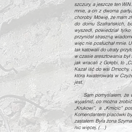
szczury, a jeszcze ten WiN
mnie, a on z dwoma partyz
choroby. Mówię, że mam zł
do domu Szafrańskich, b
wyszedł, powiedział tyl
przyniósł straszną wiado
więc nie posłuchał mnie. UB 
tak katowali do utraty prz
w czasie aresztowania był 
jak wracali z Gołębi, to 
Kazał iść do wsi Dmochy, 
która kwaterowała w Czyże
jest.
Sam pomyślałem, że w Cz
wyjaśnić, co można zrobi
„Krukowi”, a „Kmicic” po
Komendantem placówki był 
zastałem. Była żona Szymań
nic więcej. (…)