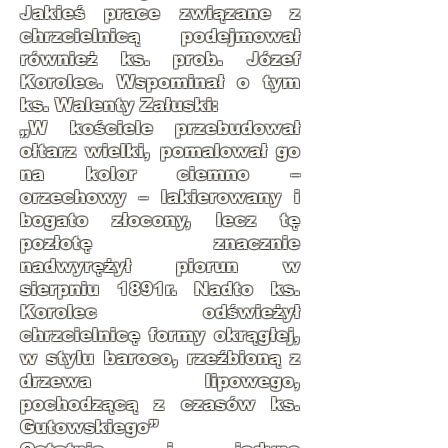
Jakieś prace związane z
chrzcielnicą podejmował
również ks. prob. Józef
Korolec. Wspominał o tym
ks. Walenty Załuski:
„W kościele przebudował
ołtarz wielki, pomalował go
na kolor ciemno –
orzechowy – lakierowany i
bogato złocony, lecz tę
pozłotę znacznie
nadwyrężył piorun w
sierpniu 1891r. Nadto ks.
Korolec odświeżył
chrzcielnicę formy okrągłej,
w stylu baroco, rzeźbioną z
drzewa lipowego,
pochodzącą z czasów ks.
Gutowskiego”