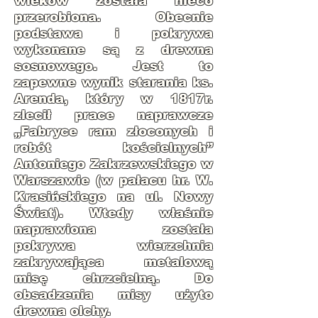
wieków została nieco
przerobiona. Obecnie
podstawa i pokrywa
wykonane są z drewna
sosnowego. Jest to
zapewne wynik starania ks.
Arenda, który w 1817r.
zlecił prace naprawcze
„Fabryce ram złoconych i
robót kościelnych”
Antoniego Zakrzewskiego w
Warszawie (w pałacu hr. W.
Krasińskiego na ul. Nowy
Świat). Wtedy właśnie
naprawiona została
pokrywa wierzchnia
zakrywająca metalową
misę chrzcielną. Do
obsadzenia misy użyto
drewna olchy.