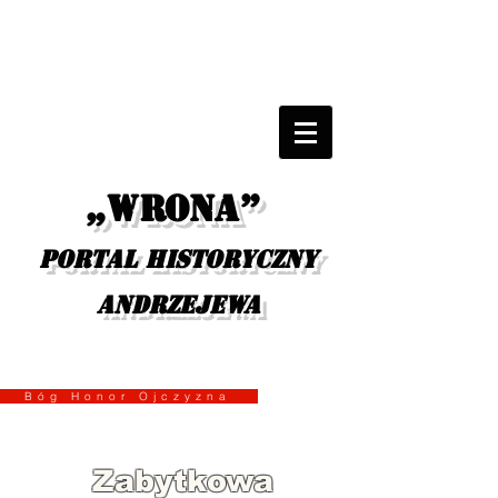
„Wrona”
portal historyczny
Andrzejewa
Bóg Honor Ojczyzna
Zabytkowa