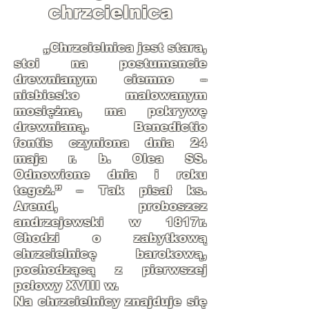
chrzcielnica
„Chrzcielnica jest stara,
stoi na postumencie
drewnianym ciemno –
niebiesko malowanym
mosiężna, ma pokrywę
drewnianą. Benedictio
fontis czyniona dnia 24
maja r. b. Olea SS.
Odnowione dnia i roku
tegoż.” – Tak pisał ks.
Arend, proboszcz
andrzejewski w 1817r.
Chodzi o zabytkową
chrzcielnicę barokową,
pochodzącą z pierwszej
połowy XVIII w.
Na chrzcielnicy znajduje się