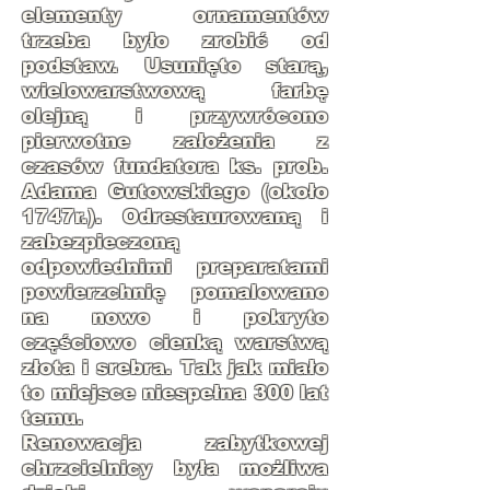
elementy ornamentów
trzeba było zrobić od
podstaw. Usunięto starą,
wielowarstwową farbę
olejną i przywrócono
pierwotne założenia z
czasów fundatora ks. prob.
Adama Gutowskiego (około
1747r.). Odrestaurowaną i
zabezpieczoną
odpowiednimi preparatami
powierzchnię pomalowano
na nowo i pokryto
częściowo cienką warstwą
złota i srebra. Tak jak miało
to miejsce niespełna 300 lat
temu.
Renowacja zabytkowej
chrzcielnicy była możliwa