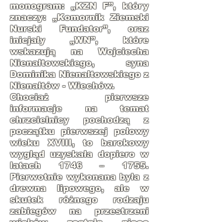
monogram: „KZN F”, który
znaczy: „Komornik Ziemski
Nurski Fundator”, oraz
inicjały „WN”, które
wskazują na Wojciecha
Nienałtowskiego, syna
Dominika Nienałtowskiego z
Nienałtów - Wiechów.
Chociaż pierwsze
informacje na temat
chrzcielnicy pochodzą z
początku pierwszej połowy
wieku XVIII, to barokowy
wygląd uzyskała dopiero w
latach 1746 – 1755.
Pierwotnie wykonana była z
drewna lipowego, ale w
skutek różnego rodzaju
zabiegów na przestrzeni