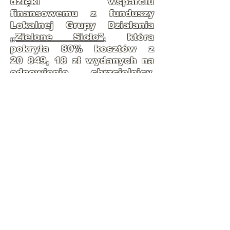
dzięki wsparciu
finansowemu z funduszy
Lokalnej Grupy Działania
„Zielone Sioło”
, która
pokryła 80% kosztów z
20 849, 18 zł wydanych na
odnowienie chrzcielnicy.
Część kwoty pokryli
potomkowie dawnych
sponsorów, którzy
zamieszkują okolicę do dnia
dzisiejszego.