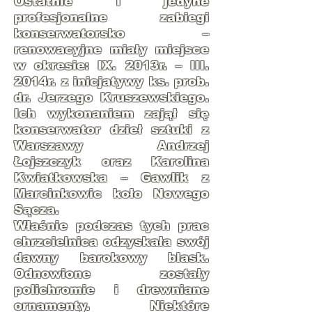
Ostatnie i jedyne
profesjonalne zabiegi
konserwatorsko –
renowacyjne miały miejsce
w okresie: IX. 2013r. – III.
2014r. z inicjatywy ks. prob.
dr. Jerzego Kruszewskiego.
Ich wykonaniem zajął się
konserwator dzieł sztuki z
Warszawy Andrzej
Łojszczyk oraz Karolina
Kwiatkowska – Gawlik z
Marcinkowic koło Nowego
Sącza.
Właśnie podczas tych prac
chrzcielnica odzyskała swój
dawny barokowy blask.
Odnowione zostały
polichromie i drewniane
ornamenty. Niektóre