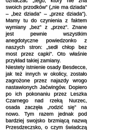
oznaczać „tego, który nie zna
swoich przodków” („nie ma dziada”
– „bez dziada” – „przez dziada”).
Mamy tu do czynienia z faktem
wymiany „bez” z „przez”. Znane
jest pewnie wszystkim
anegdotyczne powiedzonko z
naszych stron: „sedł chłop bez
most przez capki”. Oto właśnie
przykład takiej zamiany.
Niestety istnienie osady Besdecce,
jak też innych w okolicy, zostało
zagrożone przez najazdy wrogo
nastawionych Jaćwingów. Dopiero
po ich pokonaniu przez Leszka
Czarnego nad rzeką Nurzec,
osada zaczęła „rodzić się” na
nowo. Tym razem jednak pod
bardziej swojsko brzmiącą nazwą
Przesdzeczsko, o czym świadczą