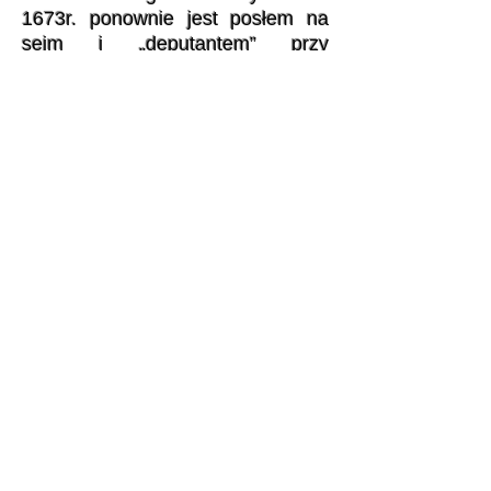
1673r. ponownie jest posłem na
sejm i „deputantem” przy
hetmanach Litewskich, „później do
trybunału skarbowego, i do
konstytucyi w. ks. L; w r. 1676
posłem na sejm koronacyjny Jana
III” Sobieskiego oraz
deputowanym królewskim i
komisarzem mennicy Wielkiego
Księstwa Litewskiego. W dwa lata
później, w nagrodę zasług dla
kraju, otrzymuje Przeździecki
stanowisko kasztelana
nowogrodzkiego. Zwieńczeniem
kariery tego „nadzwyczajnej
czynności” człowieka, było
marszałkowanie Trybunałowi
Głównemu w Księstwie Litewskim.
Zmarł podczas sesji Trybunału 11