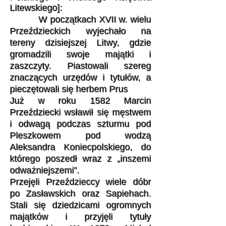
Litewskiego]:
W początkach XVII w. wielu
Przeździeckich wyjechało na
tereny dzisiejszej Litwy, gdzie
gromadzili swoje majątki i
zaszczyty. Piastowali szereg
znaczących urzędów i tytułów, a
pieczętowali się herbem Prus
Już w roku 1582 Marcin
Przeździecki wsławił się męstwem
i odwagą podczas szturmu pod
Pleszkowem pod wodzą
Aleksandra Koniecpolskiego, do
którego poszedł wraz z „inszemi
odważniejszemi”.
Przejęli Przeździeccy wiele dóbr
po Zasławskich oraz Sapiehach.
Stali się dziedzicami ogromnych
majątków i przyjęli tytuły