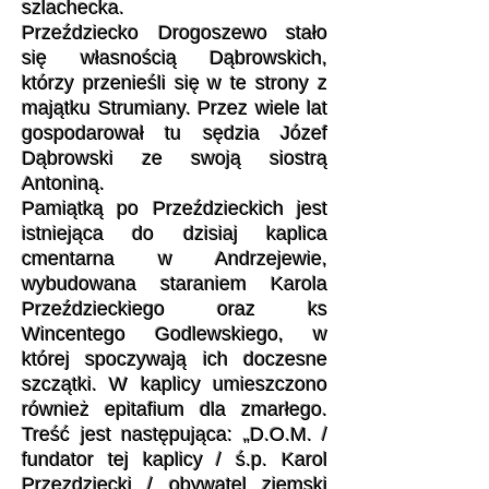
szlachecka.
Przeździecko Drogoszewo stało
się własnością Dąbrowskich,
którzy przenieśli się w te strony z
majątku Strumiany. Przez wiele lat
gospodarował tu sędzia Józef
Dąbrowski ze swoją siostrą
Antoniną.
Pamiątką po Przeździeckich jest
istniejąca do dzisiaj kaplica
cmentarna w Andrzejewie,
wybudowana staraniem Karola
Przeździeckiego oraz ks
Wincentego Godlewskiego, w
której spoczywają ich doczesne
szczątki. W kaplicy umieszczono
również epitafium dla zmarłego.
Treść jest następująca: „D.O.M. /
fundator tej kaplicy / ś.p. Karol
Przezdziecki / obywatel ziemski