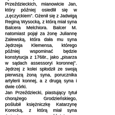
Przeździeckich, mianowicie Jan,
który później osiedlił się w
„Łęczyckiem”. Ożenił się z Jadwigą
Reginą Wysocką, z którą miał syna
Balcera Melchiora. Balcer M.
natomiast pojął za żonę Juliannę
Zalewską, która dała mu syna
Jędrzeja Klemensa, którego
później wspominać będzie
konstytucja z 1768r., jako „pisarza
w sądach assessoryi koronnej”.
Jędrzej z kolei spłodził ze swoją
pierwszą żoną syna, porucznika
artylerii konnej, a z drugą syna i
dwie córki.
Jan Przeździecki, piastujący tytuł
chorążego Grodzieńskiego,
poślubił księżniczkę Katarzynę
Korecką, z którą miał syna