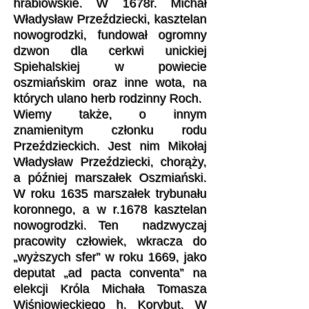
hrabiowskie. W 1678r. Michał
Władysław Przeździecki, kasztelan
nowogrodzki, fundował ogromny
dzwon dla cerkwi unickiej
Spiehalskiej w powiecie
oszmiańskim oraz inne wota, na
których ulano herb rodzinny Roch.
Wiemy także, o innym
znamienitym członku rodu
Przeździeckich. Jest nim Mikołaj
Władysław Przeździecki, chorąży,
a później marszałek Oszmiański.
W roku 1635 marszałek trybunału
koronnego, a w r.1678 kasztelan
nowogrodzki. Ten nadzwyczaj
pracowity człowiek, wkracza do
„wyższych sfer” w roku 1669, jako
deputat „ad pacta conventa” na
elekcji Króla Michała Tomasza
Wiśniowieckiego h. Korybut. W