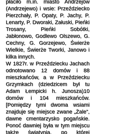
płaciło m.in. miasto Andrzejów
(Andrzejewo) i wsie: Przeździecko
Pierzchały, P. Opaty, P. Jachy, P.
Lenarty, P. Dworaki, Załuski, Pieńki
Trosany, Pieńki Sobótki,
Jabłonowo, Godlewo Olszewo, G.
Cechny, G. Gorzejewo, Świerże
Wielkie, Świerże Tworki, Janowo i
kilka innych.
W 1827r. w Przeździecku Jachach
odnotowano 12 domów i 88
mieszkańców, a w Przeździecku
Grzymkach (dziedzicem był tu
Adam Łempicki h. Junosza)10
domów i 104 mieszkańców.
[Pomiędzy tymi dwoma wsiami
znajduje się miejsce zwane „Żale”,
dawne cmentarzysko pogańskie.
Ponoć dawniej była w tym miejscu
także świątynia, po której