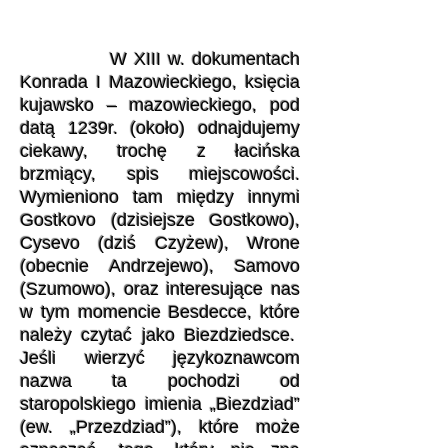
W XIII w. dokumentach
Konrada I Mazowieckiego, księcia
kujawsko – mazowieckiego, pod
datą 1239r. (około) odnajdujemy
ciekawy, trochę z łacińska
brzmiący, spis miejscowości.
Wymieniono tam między innymi
Gostkovo (dzisiejsze Gostkowo),
Cysevo (dziś Czyżew), Wrone
(obecnie Andrzejewo), Samovo
(Szumowo), oraz interesujące nas
w tym momencie Besdecce, które
należy czytać jako Biezdziedsce.
Jeśli wierzyć językoznawcom
nazwa ta pochodzi od
staropolskiego imienia „Biezdziad”
(ew. „Przezdziad”), które może