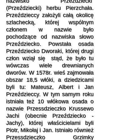
nazwisko Przezdziecki
(Przeździecki) herbu Pierzchała.
Przeździeccy założyli całą okolicę
szlachecką, której wspólnym
członem w nazwie było
pochodzące od nazwiska słowo
Przeździecko. Powstała osada
Przeździecko Dworaki, której drugi
człon wziął się stąd, że było tu
wówczas wiele drewnianych
dworów. W 1578r. wieś zajmowała
obszar 18,5 włóki, a dziedzicami
byli tu: Mateusz, Albert i Jan
Przeździeccy. W tym samym roku
istniała też 10 włókowa osada o
nazwie Przessdzieczko Krussewo
Jachi (obecnie Przeździecko -
Jachy), której właścicielami byli
Piotr, Mikołaj i Jan. Istniało również
Przessdzieczko Grzimky