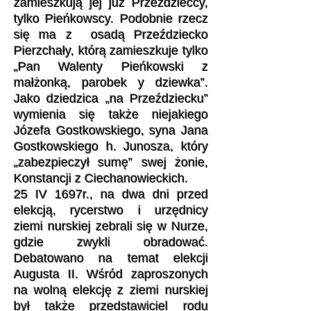
zamieszkują jej już Przeździeccy,
tylko Pieńkowscy. Podobnie rzecz
się ma z osadą Przeździecko
Pierzchały, którą zamieszkuje tylko
„Pan Walenty Pieńkowski z
małżonką, parobek y dziewka”.
Jako dziedzica „na Przeździecku”
wymienia się także niejakiego
Józefa Gostkowskiego, syna Jana
Gostkowskiego h. Junosza, który
„zabezpieczył sumę” swej żonie,
Konstancji z Ciechanowieckich.
25 IV 1697r., na dwa dni przed
elekcją, rycerstwo i urzędnicy
ziemi nurskiej zebrali się w Nurze,
gdzie zwykli obradować.
Debatowano na temat elekcji
Augusta II. Wśród zaproszonych
na wolną elekcję z ziemi nurskiej
był także przedstawiciel rodu