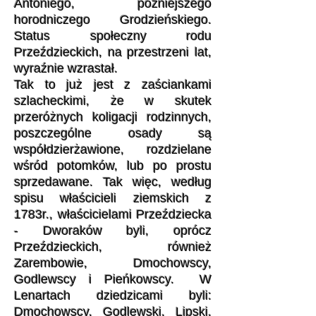
Antoniego, późniejszego
horodniczego Grodzieńskiego.
Status społeczny rodu
Przeździeckich, na przestrzeni lat,
wyraźnie wzrastał.
Tak to już jest z zaściankami
szlacheckimi, że w skutek
przeróżnych koligacji rodzinnych,
poszczególne osady są
współdzierżawione, rozdzielane
wśród potomków, lub po prostu
sprzedawane. Tak więc, według
spisu właścicieli ziemskich z
1783r., właścicielami Przeździecka
- Dworaków byli, oprócz
Przeździeckich, również
Zarembowie, Dmochowscy,
Godlewscy i Pieńkowscy. W
Lenartach dziedzicami byli:
Dmochowscy, Godlewski, Lipski,