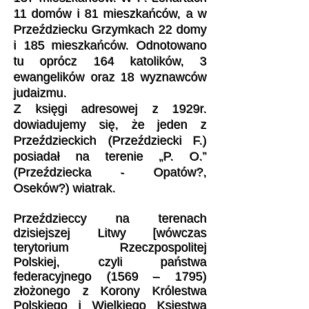
11 domów i 81 mieszkańców, a w
Przeździecku Grzymkach 22 domy
i 185 mieszkańców. Odnotowano
tu oprócz 164 katolików, 3
ewangelików oraz 18 wyznawców
judaizmu.
Z księgi adresowej z 1929r.
dowiadujemy się, że jeden z
Przeździeckich (Przeździecki F.)
posiadał na terenie „P. O.”
(Przeździecka - Opatów?,
Oseków?) wiatrak.
Przeździeccy na terenach
dzisiejszej Litwy [wówczas
terytorium Rzeczpospolitej
Polskiej, czyli państwa
federacyjnego (1569 – 1795)
złożonego z Korony Królestwa
Polskiego i Wielkiego Księstwa