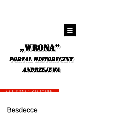
„Wrona”
portal historyczny
Andrzejewa
Bóg Honor Ojczyzna
Besdecce