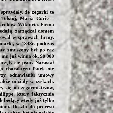
rawiały, że zegarki te
Tołstoj, Maria Curie –
 królowa Wiktoria. Firma
rzedażą, zarządzał domem
żował w sprawach firmy,
marki, w 1848r. podczas
nty zmuszony był po raz
 mu już winna ok. 90 000
częły się psuć. Narastał
o charakteru Patek nie
przy odnawianiu umowy
akże udziały w zyskach.
cy się na zegarmistrzów,
lippe, który faktycznie
k będący wtedy już tylko
aniom. Doszło do procesu
 w obce, już nie polskie