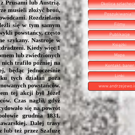
z Prusami lub Austrią.
Okolica szlachec
ze musieli złożyć broń,
Poszukiwania!!!
 dowódcami. Rozdzielano
Filmy
aleźli się w tym samym
zwykli powstańcy, często
Publikacje
żne szykany. Nastroje w
Książki
 zdradzeni. Kiedy więc 1
 domem lub zwiedzionych
Mapa
nich trafiło później na
Kontakt, baner
j, będąc jednocześnie
Linki
ku tych działań poza
ternowanych powstańców.
www.andrzejewo.i
em tej akcji był Józef
ców. Czas naglił, gdyż
ecydowało się na powrót
ołowie grudnia 1831.
warskiej. Dalej trasy
 lub też przez Szafuzę