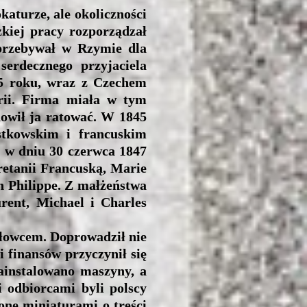
turze, ale okoliczności
żkiej pracy rozporządzał
 przebywał w Rzymie dla
erdecznego przyjaciela
35 roku, wraz z Czechem
rii. Firma miała w tym
nowił ja ratować. W 1845
ostkowskim i francuskim
 w dniu 30 czerwca 1847
Bretanii Francuską, Marie
n Philippe. Z małżeństwa
rent, Michael i Charles
łowcem. Doprowadził nie
i finansów przyczynił się
zainstalowano maszyny, a
 odbiorcami byli polscy
one miniaturami o treści