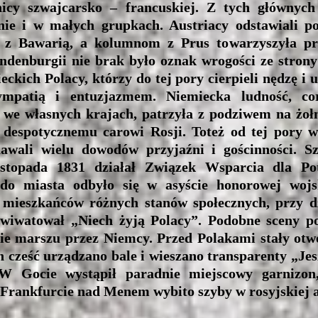
icy szwajcarsko – francuskiej. Z tych głównych 
nie i w małych grupkach. Austriacy odstawiali p
 z Bawarią, a kolumnom z Prus towarzyszyła pr
ndenburgii nie brak było oznak wrogości ze strony
ckich Polacy, którzy do tej pory cierpieli nędzę i 
mpatią i entuzjazmem. Niemiecka ludność, cor
 we własnych krajach, patrzyła z podziwem na żołn
despotycznemu carowi Rosji. Toteż od tej pory w
awali wielu dowodów przyjaźni i gościnności. S
listopada 1831 działał Związek Wsparcia dla Po
do miasta odbyło się w asyście honorowej wojs
 mieszkańców różnych stanów społecznych, przy d
 wiwatował „Niech żyją Polacy”. Podobne sceny p
sie marszu przez Niemcy. Przed Polakami stały otw
 cześć urządzano bale i wieszano transparenty „Jesz
W Gocie wystąpił paradnie miejscowy garnizon,
 Frankfurcie nad Menem wybito szyby w rosyjskiej 