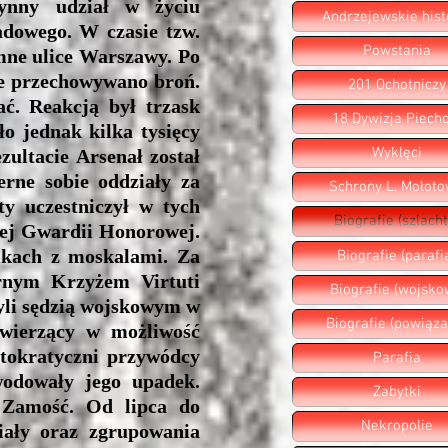
zynny udział w życiu
Andrzejewskie hist
adowego. W czasie tzw.
Powstania
emne ulice Warszawy. Po
ie przechowywano broń.
201 Ochotniczy
ać. Reakcją był trzask
18 Dywizja Piecho
o jednak kilka tysięcy
Wyklęci
ultacie Arsenał został
rne sobie oddziały za
Schrony L. Mołot
y uczestniczył w tych
Biografie (szlacht
kiej Gwardii Honorowej.
alkach z moskalami. Za
Biografie (parafi
brnym Krzyżem Virtuti
Biografie (wojsko
zyli sędzią wojskowym w
Biografie (powiąza
 wierzący w możliwość
stokratyczni przywódcy
Parafia
wodowały jego upadek.
Zabytki
i Zamość. Od lipca do
Nekropolie
ziały oraz zgrupowania