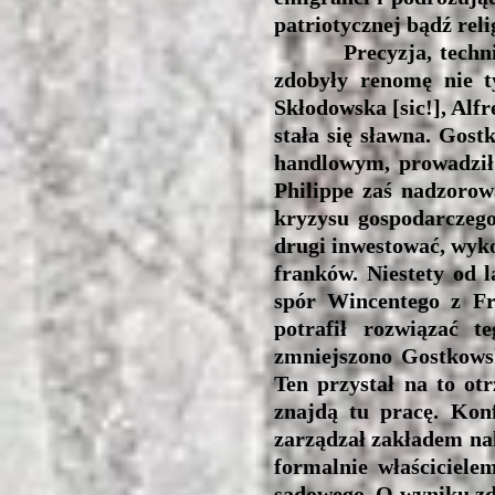
patriotycznej bądź reli
Precyzja, techniczne
zdobyły renomę nie t
Skłodowska [sic!], Alf
stała się sławna. Gos
handlowym, prowadził
Philippe zaś nadzorow
kryzysu gospodarczego
drugi inwestować, wyko
franków. Niestety od l
spór Wincentego z Fr
potrafił rozwiązać 
zmniejszono Gostkowsk
Ten przystał na to otr
znajdą tu pracę. Kon
zarządzał zakładem na
formalnie właściciele
sądowego. O wyniku zde