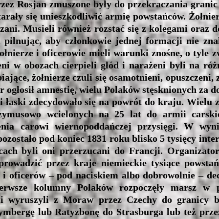
zez Rosjan zmuszone były do przekraczania granic 
arały się unieszkodliwić armię powstańców. Żołnier
ązani. Musieli również rozstać się z kolegami oraz
, pilnując, aby członkowie jednej formacji nie zn
żołnierze i oficerowie mieli warunki znośne, o tyle 
eni w obozach cierpieli głód i narażeni byli na ró
ające, żołnierze czuli się osamotnieni, opuszczeni,
ar ogłosił amnestię, wielu Polaków stęsknionych za
 łaski zdecydowało się na powrót do kraju. Wielu z 
zymusowo wcielonych na 25 lat do armii carskie
nia carowi wiernopoddańczej przysięgi. W wyni
ozostało pod koniec 1831 roku blisko 5 tysięcy in
ach byli oni przerzucani do Francji. Organizator
rowadzić przez kraje niemieckie tysiące powstań
y i oficerów – pod naciskiem albo dobrowolnie – d
ierwsze kolumny Polaków rozpoczęły marsz w p
i wyruszyli z Moraw przez Czechy do granicy ba
ymbergę lub Ratyzbonę do Strasburga lub też przez