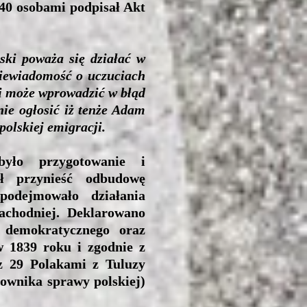
40 osobami podpisał Akt
ski poważa się działać w
 niewiadomość o uczuciach
ji może wprowadzić w błąd
nie ogłosić iż tenże Adam
polskiej emigracji.
było przygotowanie i
ał przynieść odbudowę
podejmowało działania
achodniej. Deklarowano
i demokratycznego oraz
w 1839 roku i zgodnie z
 z 29 Polakami z Tuluzy
downika sprawy polskiej)