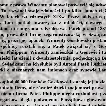
 z prawa Wincenty planował poświęcić się adwoka
Tu rozwinął swoje zdolności i po kilku latach cię
W latach czterdziestych XIXw. Przez jakiś czas
. Tam spotkał towarzysza z młodości, dawnego s
stańca i emigranta z Królestwa. Patek już od 18
m, prowadził firmę zegarmistrzowską w Szwajca
my, groził jej upadek. Wincenty Gostkowski posta
spólnicy rozstali się, a Patek związał się z G
m Philippem. Wincenty zamieszkał w Genewie i tu
zieści lat ożenił z dwudziestoletnią, pochodzącą z 
 Świadkami na ich ślubie byli Antoni Patek i Adrie
órki o nieznanych nam imionach oraz synowie Lau
tał 40 000 franków Gostkowski stał się jej udzia
apitału firmy, ale również dzięki znajomości prawa 
i niemu firma Patek Philippe uległa rozbudowie; 
zegarków uległa podwojeniu. Początkowo głównymi
a arystokracja. Dla nich zegarki były bogato zdobi