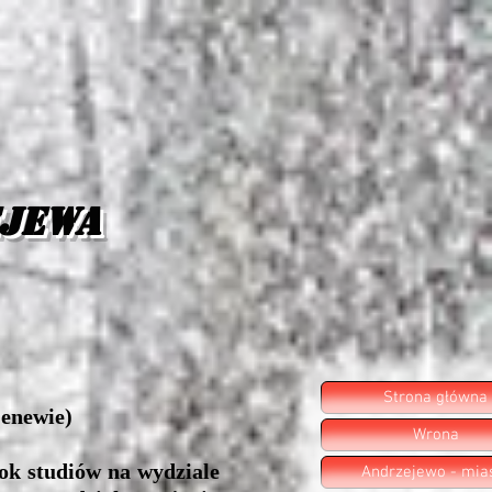
ejewa
Strona główna
Genewie)
Wrona
k studiów na wydziale
Andrzejewo - mia