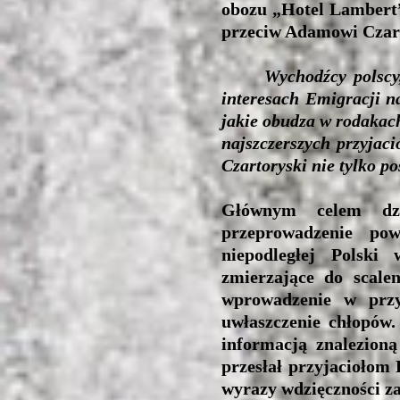
obozu „Hotel Lambert”
przeciw Adamowi Czart
Wychodźcy polscy
interesach Emigracji na
jakie obudza w rodakac
najszczerszych przyjaci
Czartoryski nie tylko po
Głównym celem dzia
przeprowadzenie pow
niepodległej Polski
zmierzające do scale
wprowadzenie w przys
uwłaszczenie chłopów
informacją znalezioną
przesłał przyjaciołom 
wyrazy wdzięczności za