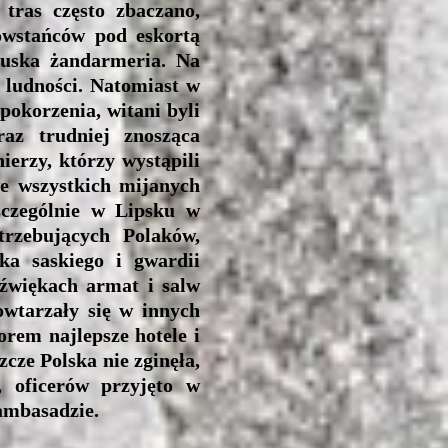
tras często zbaczano,
owstańców pod eskortą
uska żandarmeria. Na
 ludności. Natomiast w
upokorzenia, witani byli
az trudniej znosząca
ierzy, którzy wystąpili
e wszystkich mijanych
zczególnie w Lipsku w
trzebujących Polaków,
ka saskiego i gwardii
źwiękach armat i salw
owtarzały się w innych
orem najlepsze hotele i
cze Polska nie zginęła,
 oficerów przyjęto w
ambasadzie.