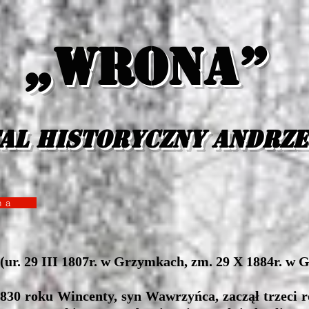
„Wrona”
al historyczny Andrz
yzna
ur. 29 III 1807r. w Grzymkach, zm. 29 X 1884r. w 
roku Wincenty, syn Wawrzyńca, zaczął trzeci ro