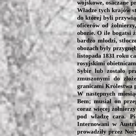
wojskowe, osaczane pr
Władze tych krajów st
do której byli przywi
oficerów od żołnierzy
obozie. O ile bogatsi 
bardzo młodzi, stłocz
obozach były przygnębi
listopada 1831 roku c
rosyjskimi obietnicami
Sybir lub zostało pr
zmuszonymi do złoże
granicami Królestwa p
W następnych miesiąc
Bem; musiał on przep
coraz więcej żołnierz
pod władzę cara. P
Internowani w Austri
prowadziły przez Nor