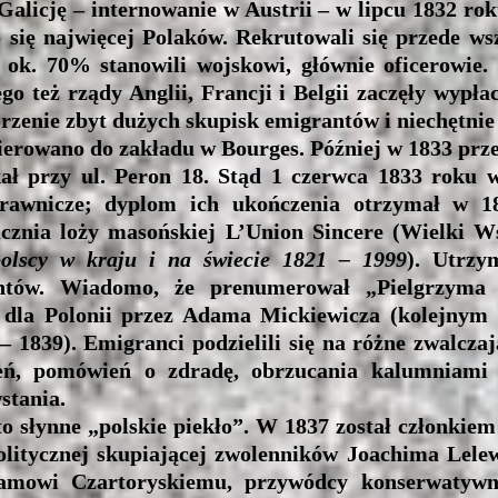
cję – internowanie w Austrii – w lipcu 1832 roku
ło się najwięcej Polaków. Rekrutowali się przede ws
k. 70% stanowili wojskowi, głównie oficerowie. 
go też rządy Anglii, Francji i Belgii zaczęły wypłac
orzenie zbyt dużych skupisk emigrantów i niechętnie
erowano do zakładu w Bourges. Później w 1833 prze
kał przy ul. Peron 18. Stąd 1 czerwca 1833 roku 
prawnicze; dyplom ich ukończenia otrzymał w 1
cznia loży masońskiej L’Union Sincere (Wielki W
olscy w kraju i na świecie 1821 – 1999
). Utrzy
ntów. Wiadomo, że prenumerował „Pielgrzyma P
dla Polonii przez Adama Mickiewicza (kolejnym
– 1839). Emigranci podzielili się na różne zwalczaj
eń, pomówień o zdradę, obrzucania kalumniami p
stania.
łynne „polskie piekło”. W 1837 został członkiem
politycznej skupiającej zwolenników Joachima Lelew
amowi Czartoryskiemu, przywódcy konserwatywn