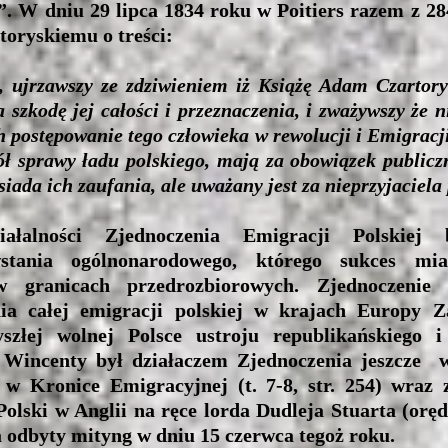
. W dniu 29 lipca 1834 roku w Poitiers razem z 28
oryskiemu o treści:
, ujrzawszy ze zdziwieniem iż Książę Adam Czartory
 szkodę jej całości i przeznaczenia, i zważywszy że
h postępowanie tego człowieka w rewolucji i Emigrac
ół sprawy ładu polskiego, mają za obowiązek publicz
siada ich zaufania, ale uważany jest za nieprzyjaciela 
łalności Zjednoczenia Emigracji Polskiej 
stania ogólnonarodowego, którego sukces mi
 w granicach przedrozbiorowych. Zjednoczenie 
nia całej emigracji polskiej w krajach Europy Z
złej wolnej Polsce ustroju republikańskiego 
. Wincenty był działaczem Zjednoczenia jeszcze 
 w Kronice Emigracyjnej (t. 7-8, str. 254) wraz
Polski w Anglii na ręce lorda Dudleja Stuarta (orę
 odbyty mityng w dniu 15 czerwca tegoż roku.