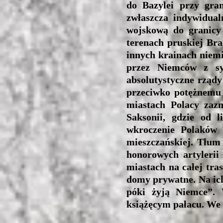
do Bazylei przy gran
zwłaszcza indywidual
wojskową do granicy
terenach pruskiej Bra
innych krainach niemie
przez Niemców z sy
absolutystyczne rządy
przeciwko potężnemu 
miastach Polacy zazn
Saksonii, gdzie od 
wkroczenie Polaków 
mieszczańskiej. Tłum
honorowych artylerii
miastach na całej tra
domy prywatne. Na ich
póki żyją Niemce”. 
książęcym pałacu. We