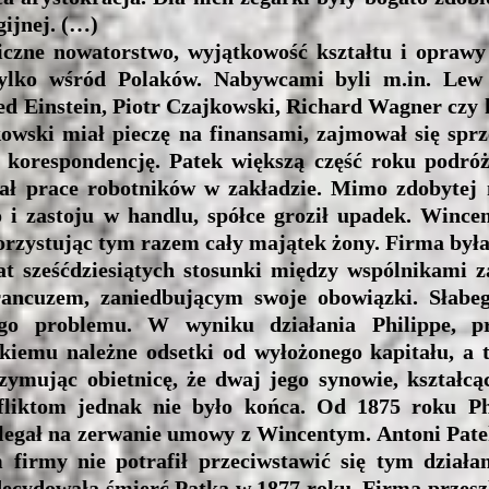
gijnej. (…)
 nowatorstwo, wyjątkowość kształtu i oprawy sp
ylko wśród Polaków. Nabywcami byli m.in. Lew 
red Einstein, Piotr Czajkowski, Richard Wagner czy
tkowski miał pieczę na finansami, zajmował się sp
 korespondencję. Patek większą część roku podró
ał prace robotników w zakładzie. Mimo zdobytej 
 i zastoju w handlu, spółce groził upadek. Wince
rzystując tym razem cały majątek żony. Firma była
at sześćdziesiątych stosunki między wspólnikami za
ancuzem, zaniedbującym swoje obowiązki. Słabeg
tego problemu. W wyniku działania Philippe, 
iemu należne odsetki od wyłożonego kapitału, a t
zymując obietnicę, że dwaj jego synowie, kształcą
fliktom jednak nie było końca. Od 1875 roku Phi
legał na zerwanie umowy z Wincentym. Antoni Pate
m firmy nie potrafił przeciwstawić się tym dział
cydowała śmierć Patka w 1877 roku. Firma przeszła