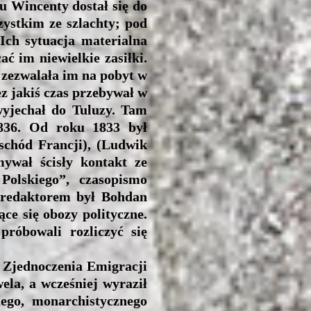
 Wincenty dostał się do
zystkim ze szlachty; pod
Ich sytuacja materialna
ać im niewielkie zasiłki.
 zezwalała im na pobyt w
z jakiś czas przebywał w
wyjechał do Tuluzy. Tam
836. Od roku 1833 był
schód Francji), (Ludwik
mywał ścisły kontakt ze
olskiego”, czasopismo
 redaktorem był Bohdan
ące się obozy polityczne.
róbowali rozliczyć się
 Zjednoczenia Emigracji
ela, a wcześniej wyraził
ego, monarchistycznego