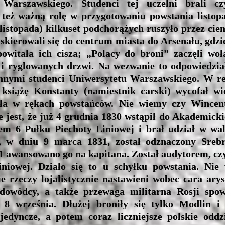
 Warszawskiego. Studenci tej uczelni brali c
i też ważną rolę w przygotowaniu powstania listop
 listopada) kilkuset podchorążych ruszyło przez ci
skierowali się do centrum miasta do Arsenału, gdz
witała ich cisza; „Polacy do broni” zaczęli woł
i ryglowanych drzwi. Na wezwanie to odpowiedział
nnymi studenci Uniwersytetu Warszawskiego. W rez
siążę Konstanty (namiestnik carski) wycofał wie
ła w rękach powstańców. Nie wiemy czy Wincent
e jest, że już 4 grudnia 1830 wstąpił do Akademic
rem 6 Pułku Piechoty Liniowej i brał udział w w
u, w dniu 9 marca 1831, został odznaczony Sre
831 awansowano go na kapitana. Został audytorem, c
niowej. Działo się to u schyłku powstania. Nie
e rzeczy lojalistycznie nastawieni wobec cara ary
i dowódcy, a także przewaga militarna Rosji spo
a 8 września. Dłużej broniły się tylko Modlin 
jedyncze, a potem coraz liczniejsze polskie odd