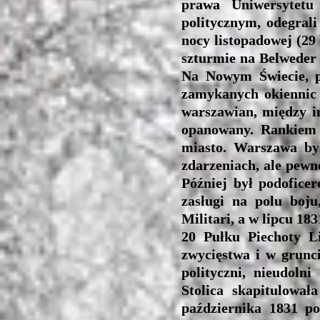
prawa Uniwersytetu
politycznym, odegral
nocy listopadowej (29
szturmie na Belweder 
Na Nowym Świecie, po
zamykanych okiennic 
warszawian, między i
opanowany. Rankiem k
miasto. Warszawa by
zdarzeniach, ale pewn
Później był podofice
zasługi na polu boj
Militari, a w lipcu 1
20 Pułku Piechoty Li
zwycięstwa i w grunci
polityczni, nieudoln
Stolica skapitulował
października 1831 po