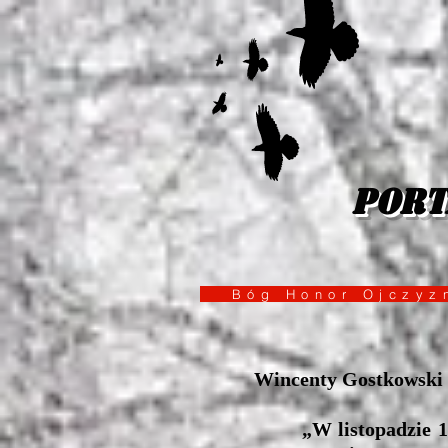
port
Bóg Honor Ojcz
Wincenty Gostkowski (
„W listopadzie 1830 