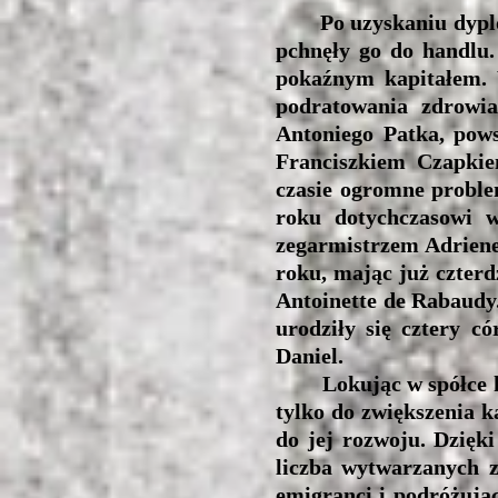
Po uzyskaniu dyplomu
pchnęły go do handlu. 
pokaźnym kapitałem. 
podratowania zdrowia
Antoniego Patka, pow
Franciszkiem Czapkie
czasie ogromne proble
roku dotychczasowi w
zegarmistrzem Adriene
roku, mając już czterd
Antoinette de Rabaudy.
urodziły się cztery c
Daniel.
Lokując w spółce kapi
tylko do zwiększenia k
do jej rozwoju. Dzięk
liczba wytwarzanych 
emigranci i podróżując