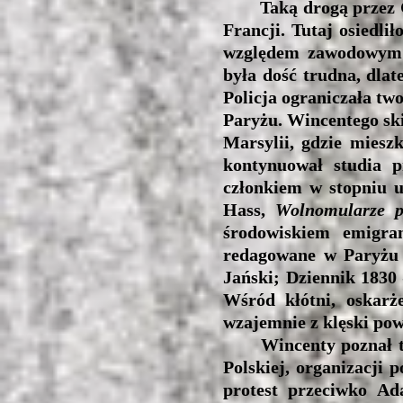
Taką drogą przez Gali
Francji. Tutaj osiedli
względem zawodowym o
była dość trudna, dlate
Policja ograniczała tw
Paryżu. Wincentego ski
Marsylii, gdzie miesz
kontynuował studia 
członkiem w stopniu u
Hass,
Wolnomularze p
środowiskiem emigra
redagowane w Paryżu 
Jański; Dziennik 1830 
Wśród kłótni, oskarż
wzajemnie z klęski pow
Wincenty poznał to s
Polskiej, organizacji 
protest przeciwko Ad