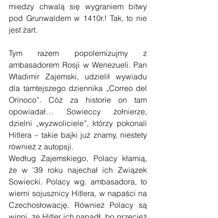
miedzy chwalą się wygraniem bitwy 
pod Grunwaldem w 1410r.! Tak, to nie 
jest żart.
Tym razem popolemizujmy z 
ambasadorem Rosji w Wenezueli. Pan 
Władimir Zajemski, udzielił wywiadu 
dla tamtejszego dziennika „Correo del 
Orinoco”. Cóż za historie on tam 
opowiadał… Sowieccy żołnierze, 
dzielni „wyzwoliciele”, którzy pokonali 
Hitlera – takie bajki już znamy, niestety 
również z autopsji.
Według Zajemskiego, Polacy kłamią, 
że w ’39 roku najechał ich Związek 
Sowiecki. Polacy wg. ambasadora, to 
wierni sojusznicy Hitlera, w napaści na 
Czechosłowację. Również Polacy są 
winni, że Hitler ich napadł, bo przecież 