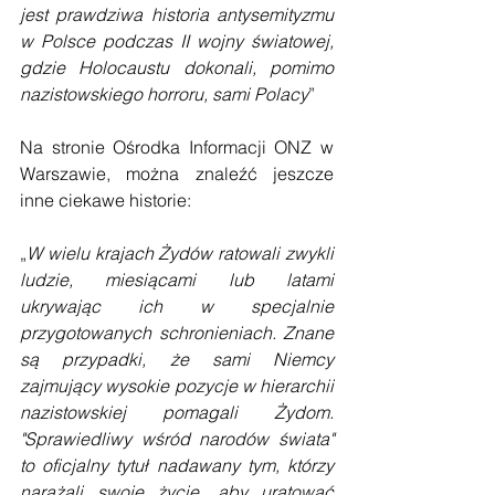
jest prawdziwa historia antysemityzmu 
w Polsce podczas II wojny światowej, 
gdzie Holocaustu dokonali, pomimo 
nazistowskiego horroru, sami Polacy
”
Na stronie Ośrodka Informacji ONZ w 
Warszawie, można znaleźć jeszcze 
inne ciekawe historie:
„
W wielu krajach Żydów ratowali zwykli 
ludzie, miesiącami lub latami 
ukrywając ich w specjalnie 
przygotowanych schronieniach. Znane 
są przypadki, że sami Niemcy 
zajmujący wysokie pozycje w hierarchii 
nazistowskiej pomagali Żydom. 
"Sprawiedliwy wśród narodów świata" 
to oficjalny tytuł nadawany tym, którzy 
narażali swoje życie, aby uratować 