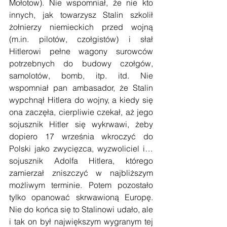
Mołotow). Nie wspomniał, że nie kto 
innych, jak towarzysz Stalin szkolił 
żołnierzy niemieckich przed wojną 
(m.in. pilotów, czołgistów) i słał 
Hitlerowi pełne wagony surowców 
potrzebnych do budowy czołgów, 
samolotów, bomb, itp. itd. Nie 
wspomniał pan ambasador, że Stalin 
wypchnął Hitlera do wojny, a kiedy się 
ona zaczęła, cierpliwie czekał, aż jego 
sojusznik Hitler się wykrwawi, żeby 
dopiero 17 września wkroczyć do 
Polski jako zwycięzca, wyzwoliciel i… 
sojusznik Adolfa Hitlera, którego 
zamierzał zniszczyć w najbliższym 
możliwym terminie. Potem pozostało 
tylko opanować skrwawioną Europę. 
Nie do końca się to Stalinowi udało, ale 
i tak on był największym wygranym tej 