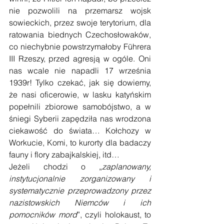
nie pozwolili na przemarsz wojsk 
sowieckich, przez swoje terytorium, dla 
ratowania biednych Czechosłowaków, 
co niechybnie powstrzymałoby Führera 
III Rzeszy, przed agresją w ogóle. Oni 
nas wcale nie napadli 17 września 
1939r! Tylko czekać, jak się dowiemy, 
że nasi oficerowie, w lasku katyńskim 
popełnili zbiorowe samobójstwo, a w 
śniegi Syberii zapędziła nas wrodzona 
ciekawość do świata… Kołchozy w 
Workucie, Komi, to kurorty dla badaczy 
fauny i flory zabajkalskiej, itd…
Jeżeli chodzi o „
zaplanowany, 
instytucjonalnie zorganizowany i 
systematycznie przeprowadzony przez 
nazistowskich Niemców i ich 
pomocników mord
”, czyli holokaust, to 