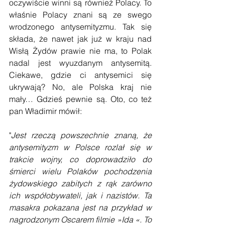
oczywiście winni są również Polacy. To 
właśnie Polacy znani są ze swego 
wrodzonego antysemityzmu. Tak się 
składa, że nawet jak już w kraju nad 
Wisłą Żydów prawie nie ma, to Polak 
nadal jest wyuzdanym antysemitą. 
Ciekawe, gdzie ci antysemici się 
ukrywają? No, ale Polska kraj nie 
mały… Gdzieś pewnie są. Oto, co też 
pan Władimir mówił:
"
Jest rzeczą powszechnie znaną, że 
antysemityzm w Polsce rozlał się w 
trakcie wojny, co doprowadziło do 
śmierci wielu Polaków pochodzenia 
żydowskiego zabitych z rąk zarówno 
ich współobywateli, jak i nazistów. Ta 
masakra pokazana jest na przykład w 
nagrodzonym Oscarem filmie »Ida «. To 