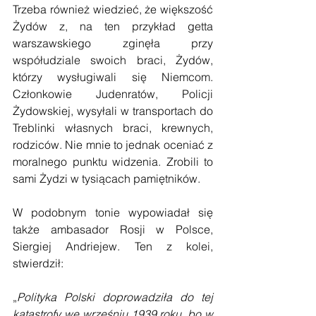
Trzeba również wiedzieć, że większość 
Żydów z, na ten przykład getta 
warszawskiego zginęła przy 
współudziale swoich braci, Żydów, 
którzy wysługiwali się Niemcom. 
Członkowie Judenratów, Policji 
Żydowskiej, wysyłali w transportach do 
Treblinki własnych braci, krewnych, 
rodziców. Nie mnie to jednak oceniać z 
moralnego punktu widzenia. Zrobili to 
sami Żydzi w tysiącach pamiętników.
W podobnym tonie wypowiadał się 
także ambasador Rosji w Polsce, 
Siergiej Andriejew. Ten z kolei, 
stwierdził:
„
Polityka Polski doprowadziła do tej 
katastrofy we wrześniu 1939 roku, bo w 