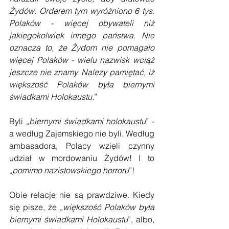
Żydów. Orderem tym wyróżniono 6 tys. 
Polaków - więcej obywateli niż 
jakiegokolwiek innego państwa. Nie 
oznacza to, że Żydom nie pomagało 
więcej Polaków - wielu nazwisk wciąż 
jeszcze nie znamy. Należy pamiętać, iż 
większość Polaków była biernymi 
świadkami Holokaustu.
”
Byli „
biernymi świadkami holokaustu
” - 
a według Zajemskiego nie byli. Według 
ambasadora, Polacy wzięli czynny 
udział w mordowaniu Żydów! I to 
„
pomimo nazistowskiego horroru
”!
Obie relacje nie są prawdziwe. Kiedy 
się pisze, że „
większość Polaków była 
biernymi świadkami Holokaustu
”, albo, 