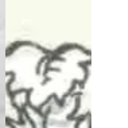
co jakiś czas wybuchały konflikty z poszczególnymi
koloniami. Wreszcie koloniz