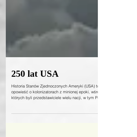
250 lat USA
Historia Stanów Zjednoczonych Ameryki (USA) to
opowieść o kolonizatorach z minionej epoki, wśród
których byli przedstawiciele wielu nacji, w tym Polacy.
Pierwsi byli zapewne Azjaci, którzy pokonali Cieśninę
Beringa. Początek XVII wieku to czas, w którym
angielskie okręty dopłynęły do brzegów obecnej
Wirginii i osadziły tu swoje garnizony wojskowe.
Brytyjska administracja nie była darzona sympatią i