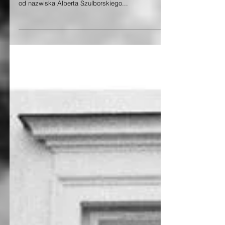
Historia Szulborza sięga wieku XVI, a nawet i kilka
wieków wcześniej… Miejscowość wzięła swoją nazwę
od nazwiska Alberta Szulborskiego...