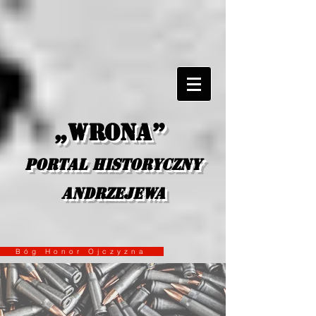
„Wrona”
portal historyczny
Andrzejewa
Bóg Honor Ojczyzna