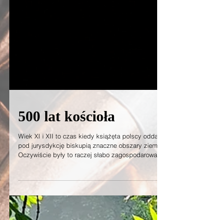
500 lat kościoła
Wiek XI i XII to czas kiedy książęta polscy oddawali
pod jurysdykcję biskupią znaczne obszary ziemi.
Oczywiście były to raczej słabo zagospodarowane,
mocno zalesione obszary. Nie wykluczone więc, że
właśnie wtedy, już w XI w. wieś Wrona trafiła w ręce
biskupów płockich. Ksiądz W. Załuski w swojej
monografii pisał o powołaniu parafii katolickiej we
Wronie. Dekret erygacyjny wybitnego prawnika i