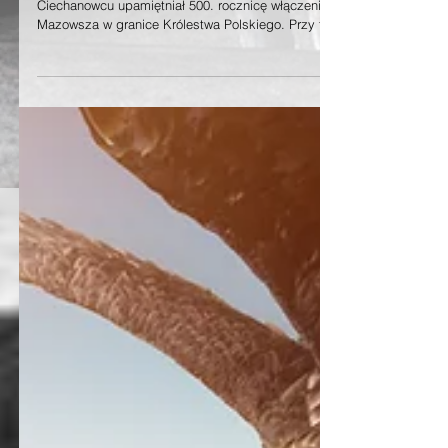
Wysokomazowiecki
Tegoroczny, szesnasty Zajazd Wysokomazowiecki w
Ciechanowcu upamiętniał 500. rocznicę włączenia
Mazowsza w granice Królestwa Polskiego. Przy tej
okazji Muzeum Rolnictwa im. ks. Krzysztofa Kluka
wraz z Towarzystwem Naukowym Societas Scientiarum
Klukoviana et Jablonovianae i Starostwem
Powiatowym w Wysokiem Mazowieckiem
zorganizowało festyn obfitujący w rozrywkę i jadło. W
programie znalazło się miejsce dla uroczystej Mszy
świętej i licznie przybyłej świty dworskiej królów z ró