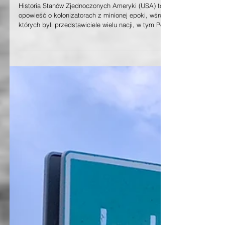
250 lat USA
Historia Stanów Zjednoczonych Ameryki (USA) to
opowieść o kolonizatorach z minionej epoki, wśród
których byli przedstawiciele wielu nacji, w tym Polacy.
Pierwsi byli zapewne Azjaci, którzy pokonali Cieśninę
Beringa. Początek XVII wieku to czas, w którym
angielskie okręty dopłynęły do brzegów obecnej
Wirginii i osadziły tu swoje garnizony wojskowe.
Brytyjska administracja nie była darzona sympatią i
co jakiś czas wybuchały konflikty z poszczególnymi
koloniami. Wreszcie koloniz