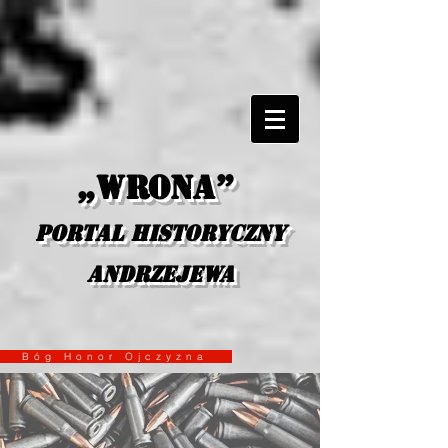
„Wrona”
portal historyczny
Andrzejewa
Bóg Honor Ojczyzna