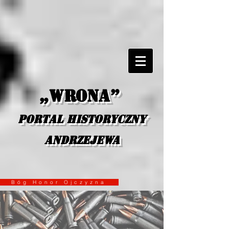
„Wrona”
portal historyczny
Andrzejewa
Bóg Honor Ojczyzna