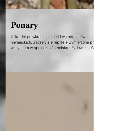
Ponary
Kilka dni po wkroczeniu na Litwę oddziałów
niemieckich, zaczęły się represje wymierzone przede
wszystkim w społeczność polską i żydowską. Walnie
uczestniczyli w tym procederze litewscy nacjonaliści,
którzy nie wzbraniali się również przed morderstwami.
Pod dowództwo Heinricha Halmanna zgłosiło się
mnóstwo ochotników litewskich; policjantów, członków
LAF (Litewskiego Frontu Aktywistów). W skład
Oddziału Specjalnego (Ypatingas Burys) pod
dowództwem Martina Weissa z SS weszły s