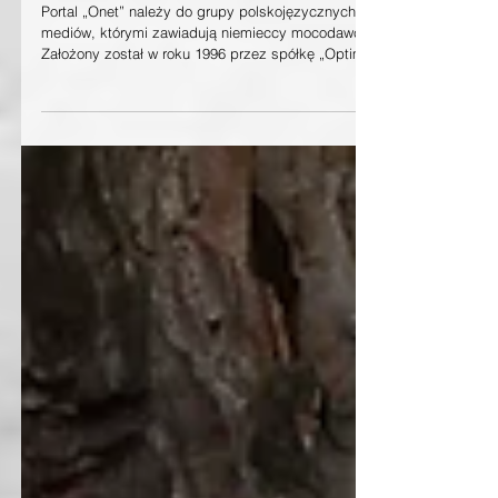
Bracia Bielscy
Portal „Onet” należy do grupy polskojęzycznych
mediów, którymi zawiadują niemieccy mocodawcy.
Założony został w roku 1996 przez spółkę „Optimus”
(obecnie CD Projekt), ale od roku 2012 jego jedynym
właścicielem jest Grupa Axel Springer Polska.
Właściciele chwalą się, że „cieszy się obecnie
największym zaufaniem wśród Polaków a marka Onet
stała się najsilniejszą marką w polskim Internecie. Dla
milionów Polaków, którzy chcą być na bieżąco jest
codziennym źródłem informacji.” Dod