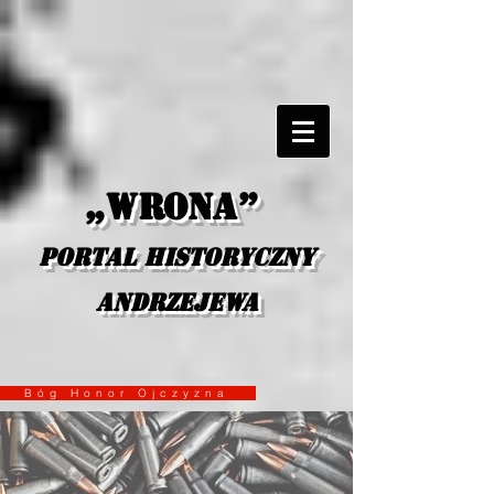
„Wrona”
portal historyczny
Andrzejewa
Bóg Honor Ojczyzna