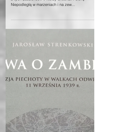
Mjr. Gwido Mieczysław
Bursa
Życie i przejścia młodego majora, to historja jednego
z tych „szaleńców”, którzy ukochali Polskę
Niepodległą w marzeniach i na zew...