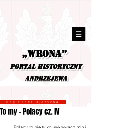
„Wrona”
portal historyczny
Andrzejewa
Bóg Honor Ojczyzna
To my - Polacy cz. IV
       Polacy, to nie tylko wykrywacz min i 