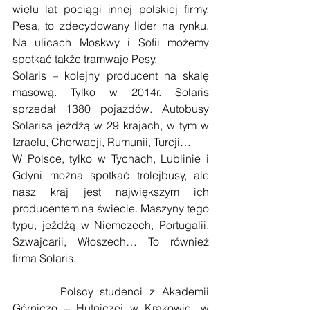
wielu lat pociągi innej polskiej firmy. 
Pesa, to zdecydowany lider na rynku. 
Na ulicach Moskwy i Sofii możemy 
spotkać także tramwaje Pesy.
Solaris – kolejny producent na skalę 
masową. Tylko w 2014r. Solaris 
sprzedał 1380 pojazdów. Autobusy 
Solarisa jeżdżą w 29 krajach, w tym w 
Izraelu, Chorwacji, Rumunii, Turcji…
W Polsce, tylko w Tychach, Lublinie i 
Gdyni można spotkać trolejbusy, ale 
nasz kraj jest największym ich 
producentem na świecie. Maszyny tego 
typu, jeżdżą w Niemczech, Portugalii, 
Szwajcarii, Włoszech… To również 
firma Solaris.
       Polscy studenci z Akademii 
Górniczo – Hutniczej w Krakowie, w 