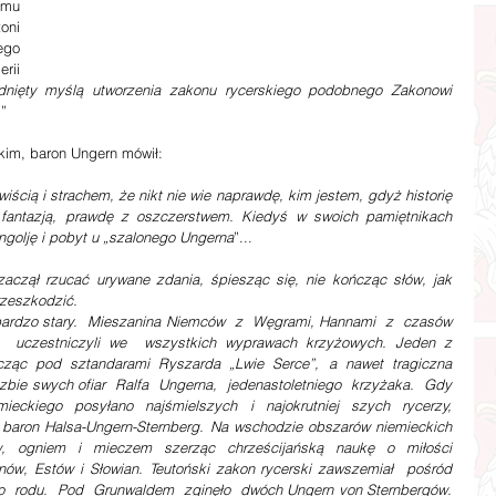
mu 
ni 
go 
ii 
dnięty myślą utworzenia zakonu rycerskiego podobnego Zakonowi 
.
”
im, baron Ungern mówił:
iścią i strachem, że nikt nie wie naprawdę, kim jestem, gdyż historię 
 fantazją, prawdę z oszczerstwem. Kiedyś w swoich pamiętnikach 
golję i pobyt u „szalonego Ungerna
”...
 zaczął rzucać urywane zdania, śpiesząc się, nie kończąc słów, jak 
zeszkodzić.
ardzo stary.  Mieszanina Niemców  z  Węgrami, Hannami  z  czasów  
e  uczestniczyli we  wszystkich wyprawach krzyżowych. Jeden z 
ząc pod sztandarami Ryszarda „Lwie Serce”, a nawet tragiczna 
bie swych ofiar  Ralfa  Ungerna,  jedenastoletniego  krzyżaka.  Gdy  
eckiego  posyłano  najśmielszych  i  najokrutniej  szych  rycerzy,  
r baron Halsa-Ungern-Sternberg. Na wschodzie obszarów niemieckich 
w,  ogniem  i  mieczem  szerząc  chrześcijańską  naukę  o  miłości 
nów, Estów i Słowian. Teutoński zakon rycerski zawszemiał  pośród  
go  rodu.  Pod  Grunwaldem  zginęło  dwóch Ungern von Sternbergów. 