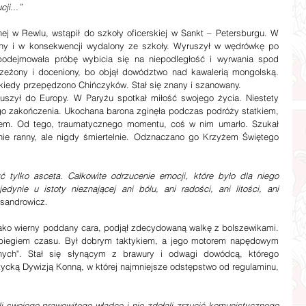
ji...”
nny i w konsekwencji wydalony ze szkoły. Wyruszył w wędrówkę po 
a podejmowała próbę wybicia się na niepodległość i wyrwania spod 
zeżony i doceniony, bo objął dowództwo nad kawalerią mongolską. 
 kiedy przepędzono Chińczyków. Stał się znany i szanowany.
szył do Europy. W Paryżu spotkał miłość swojego życia. Niestety 
ego zakończenia. Ukochana barona zginęła podczas podróży statkiem, 
em. Od tego, traumatycznego momentu, coś w nim umarło. Szukał 
otnie ranny, ale nigdy śmiertelnie. Odznaczano go Krzyżem Świętego 
tylko asceta. Całkowite odrzucenie emocji, które było dla niego 
dynie u istoty nieznającej ani bólu, ani radości, ani litości, ani 
ksandrowicz.
jako wierny poddany cara, podjął zdecydowaną walkę z bolszewikami. 
 biegiem czasu. Był dobrym taktykiem, a jego motorem napędowym 
nych". Stał się słynącym z brawury i odwagi dowódcą, którego 
tycką Dywizją Konną, w której najmniejsze odstępstwo od regulaminu, 
li swojego prawowitego władcę i nie zdołali zrzucić komunistycznego 