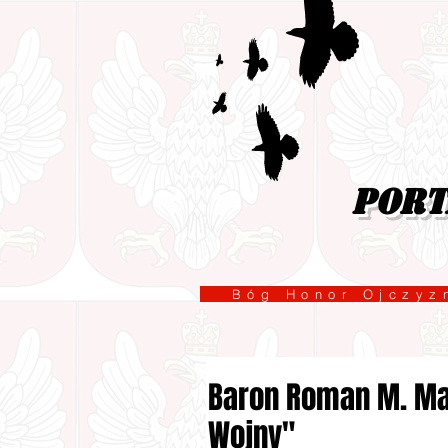
port
Bóg Honor Ojcz
Baron Roman M. Max
Wojny"