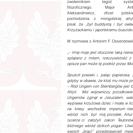
zwolennikiem tegoż syste
filozoficznego. Major Anto
Aleksandrowicz, oficer polskie
pochodzenia z mongolskiej artyler
pisał, że „
był buddystą i był owła
Krzyżackiemu i japońskiemu buszido
W rozmowie z Antonim F. Ossendowsk
„– 
Imię moje jest otoczone taką nienaw
splątano z mitem, rzeczywistość z
opisze pan może tę podróż przez Mon
Spuścił powieki i, paląc papierosa,
gdyby w obawie, że ktoś mu może pr
– Ród Ungern von Sternbergów jest b
Attyli.  Moi wojowniczy przodkowi
Ungernów zginął w Jeruzalem, walc
wyprawa krzyżowa dziec i miała w licz
na  kresy  wschodnie  imperium niemi
wśród  nich  był  mój przodek, Artu
rycerze ci  założyli  zakon  Teutonó
bliźniego wśród dzikich pogan: Litwi
swoich  „braci”  przedstawicieli  me