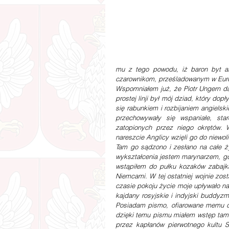
mu z tego powodu, iż baron byt a
czarownikom, prześladowanym w Europ
Wspomniałem już, że Piotr Ungern da
prostej linji był mój dziad, który do
się rabunkiem i rozbijaniem angiels
przechowywały się wspaniałe, st
zatopionych przez niego okrętów. W
nareszcie Anglicy wzięli go do niewoli
Tam go sądzono i zesłano na całe ży
wykształcenia jestem marynarzem, gd
wstąpiłem do pułku kozaków zabajka
Niemcami. W tej ostatniej wojnie zo
czasie pokoju życie moje upływało na 
kajdany rosyjskie i indyjski buddyz
Posiadam pismo, ofiarowane memu dz
dzięki temu pismu miałem wstęp tam
przez kapłanów pierwotnego kultu 