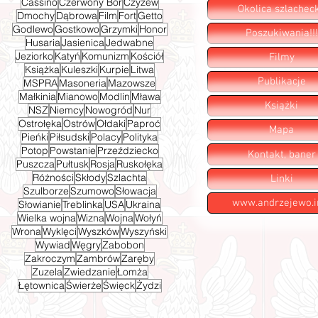
Cassino
Czerwony Bór
Czyżew
Okolica szlachec
Dmochy
Dąbrowa
Film
Fort
Getto
Godlewo
Gostkowo
Grzymki
Honor
Poszukiwania!!!
Husaria
Jasienica
Jedwabne
Jeziorko
Katyń
Komunizm
Kościół
Filmy
Książka
Kuleszki
Kurpie
Litwa
Publikacje
MSPRA
Masoneria
Mazowsze
Małkinia
Mianowo
Modlin
Mława
Książki
NSZ
Niemcy
Nowogród
Nur
Ostrołęka
Ostrów
Ołdaki
Paproć
Mapa
Pieńki
Piłsudski
Polacy
Polityka
Potop
Powstanie
Przeździecko
Kontakt, baner
Puszcza
Pułtusk
Rosja
Ruskołęka
Różności
Skłody
Szlachta
Linki
Szulborze
Szumowo
Słowacja
www.andrzejewo.i
Słowianie
Treblinka
USA
Ukraina
Wielka wojna
Wizna
Wojna
Wołyń
Wrona
Wyklęci
Wyszków
Wyszyński
Wywiad
Węgry
Zabobon
Zakroczym
Zambrów
Zaręby
Zuzela
Zwiedzanie
Łomża
Łętownica
Świerże
Święck
Żydzi