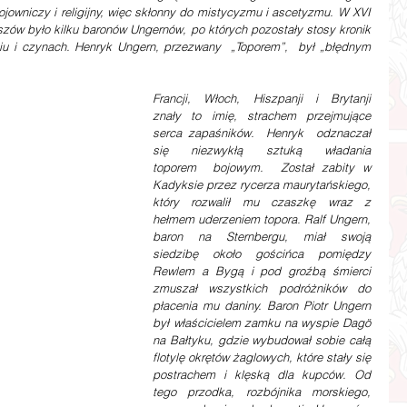
jowniczy i religijny, więc skłonny do mistycyzmu i ascetyzmu. W XVI 
szów było kilku baronów Ungernów, po których pozostały stosy kronik 
iu i czynach. Henryk Ungern, przezwany  „Toporem”,  był „błędnym  
Francji,  Włoch,  Hiszpanji  i  Brytanji  
znały  to  imię,  strachem  przejmujące  
serca zapaśników.  Henryk  odznaczał  
się  niezwykłą  sztuką  władania  
toporem  bojowym.  Został zabity w 
Kadyksie przez rycerza maurytańskiego, 
który rozwalił mu czaszkę wraz z 
hełmem uderzeniem topora. Ralf Ungern, 
baron na Sternbergu, miał swoją 
siedzibę około gościńca pomiędzy 
Rewlem a Bygą i pod groźbą śmierci 
zmuszał wszystkich podróżników do 
płacenia mu daniny. Baron Piotr Ungern 
był właścicielem zamku na wyspie Dagö 
na Bałtyku, gdzie wybudował sobie całą 
flotylę okrętów żaglowych, które stały się 
postrachem i klęską dla kupców. Od 
tego przodka, rozbójnika morskiego, 