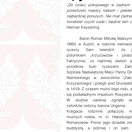
„
Do czasu pokojowego w żadnym wy
przestrzeni między niebem i piekłe
najbardziej ponurych. Nie miał żadneg
kondotier czynił cuda i będzie tam 
Herman Keyserling
           Baron Roman Mikołaj Ma
1885r. w Austrii, w rodzinie niemieck
rycerzy. Sam twierdził, że je
potomkiem „krzyżowców i piratów
Faktycznie, co najmniej dwóch je
przodków było rycerzami Zako
Szpitala Najświętszej Maryi Panny Do
Niemieckiego w Jerozolimie (Zako
Krzyżackiego) i polegli pod Grunwald
w 1410r. Z czasem możni tego rodu, st
się podwładnymi Imperium Rosyjskieg
W służbie carskiej zginęło wie
członków rodziny barona Ungerna. 
Koligacje rodzinne połączyły kil
możnych rodów, m. in. Habsburgów
Romanowów. Ponoć jego dziadek zost
buddystą, a później i on sam b