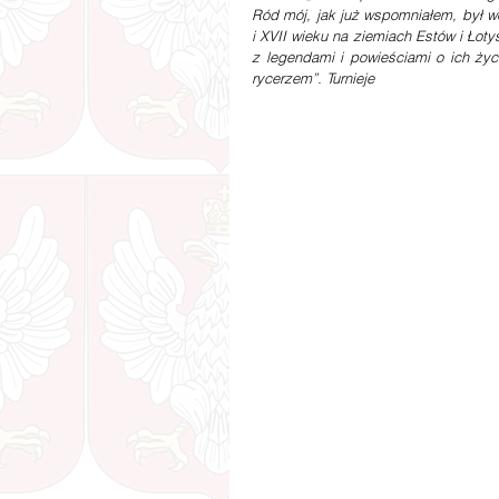
Ród mój, jak już wspomniałem, był wo
i XVII wieku na ziemiach Estów i Łoty
z legendami i powieściami o ich życ
rycerzem”. Turnieje  