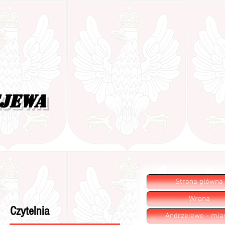
ejewa
Strona główna
Wrona
Czytelnia
Andrzejewo - mia