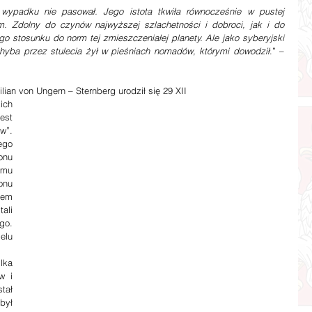
padku nie pasował. Jego istota tkwiła równocześnie w pustej 
m. Zdolny do czynów najwyższej szlachetności i dobroci, jak i do 
o stosunku do norm tej zmieszczeniałej planety. Ale jako syberyjski 
chyba przez stulecia żył w pieśniach nomadów, którymi dowodził
.” – 
ksymilian von Ungern – Sternberg urodził się 29 XII
ich 
st 
”. 
go 
nu 
mu 
nu 
em 
ali 
o. 
lu 
ka 
 i 
ał 
ył 