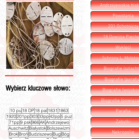
Andrzejewskie hist
Powstania
201 Ochotniczy
18 Dywizja Piecho
Wyklęci
Schrony L. Mołot
Biografie (szlacht
Biografie (parafi
Wybierz kluczowe słowo:
Biografie (wojsko
Biografie (powiąza
10 pu
18 DP
18 pal
1831
1863
Parafia
1920
201pp
303
33pp
42pp
5 puz
Zabytki
71pp
9 psk
966
AK
Andrzejewo
Auschwitz
Białystok
Bolszewizm
Nekropolie
Brok
Broń
Budziszewo
Bug
Bóg