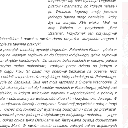
rozpoczęła się cała dynastja Ungernów, 
piratów i marynarzy, do których należę i 
ja. Wreszcie legendy znają jeszcze 
jednego barona mego nazwiska,  który  
żył  na  schyłku  XVII  wieku.  Miał  na  
imię  Wilhelm,  a  przydomek  „Brat 
Szatana”. Przydomek ten przysługiwał 
lchemikiem i dawał w swoim domu przytułek wszystkim magom i 
ie za tajemne praktyki.
ł początek morskiej dynastji Ungernów. Potomkiem Piotra – pirata w 
płynął na własnym żaglowcu aż do Oceanu Indyjskiego, gdzie zajmował 
kich okrętów handlowych.  Do czasów bolszewickich w naszym pałacu 
arożytne meble mahoniowe, zdobyte przez dziada na jednym z 
 ciągu kilku lat dziad mój operował bezkarnie na oceanie, lecz 
 i oddali w ręce konsula rosyjskiego, który odesłał go do Petersburga. 
cie do Zabajkala. Taka jest moja łączność z Syberją Wschodnią. Z 
yż ukończyłem szkołę kadetów morskich w Petersburgu, później zaś 
lskich, w którym walczyłem najpierw z Japończykami, a później z 
stałem odznaczony za waleczność oficerskim krzyżem ów. Jerzego. W 
studjowaniu filozofji i buddyzmu. Dziad mój przywiózł z sobą z Indyj 
m.  Ojciec mój również był wyznawcą buddyzmu i mnie go przekazał. 
iadowi przez jednego świętobliwego indyjskiego mahatmę – yoga; 
, dokąd chyba tylko Dalaj-Lama lub Taszy-Lama bywają dopuszczani 
Sakkya-Muni. W swoim czasie chciałem założyć zakon wojskowych 