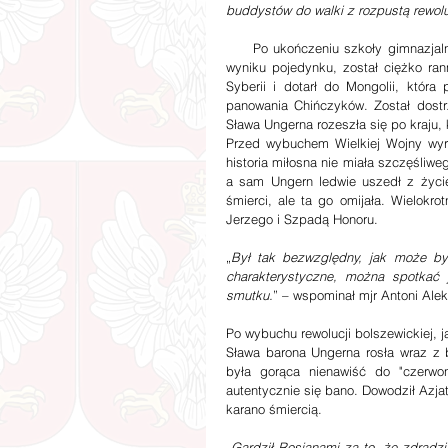
buddystów do walki z rozpustą rewoluc
     Po ukończeniu szkoły gimnazjalnej w Rewlu, wstąpił do szkoły oficerskiej w Sankt – Petersburgu. W 
wyniku pojedynku, został ciężko ra
Syberii i dotarł do Mongolii, któr
panowania Chińczyków. Został dostr
Sława Ungerna rozeszła się po kraju,
Przed wybuchem Wielkiej Wojny wyru
historia miłosna nie miała szczęśliw
a sam Ungern ledwie uszedł z życi
śmierci, ale ta go omijała. Wielokr
Jerzego i Szpadą Honoru.
„
Był tak bezwzględny, jak może być 
charakterystyczne, można spotkać je
smutku.
” – wspominał mjr Antoni Ale
Po wybuchu rewolucji bolszewickiej, 
Sława barona Ungerna rosła wraz z
była gorąca nienawiść do "czerwo
autentycznie się bano. Dowodził Azja
karano śmiercią.  
„
Gardził Rosjanami za to, że zdradzi