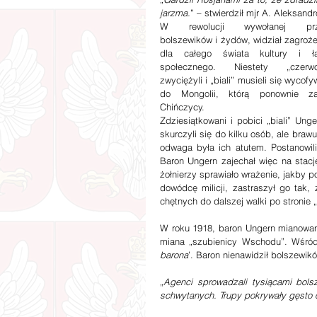
jarzma.
” – stwierdził mjr A. Aleksand
W rewolucji wywołanej prz
bolszewików i żydów, widział zagrożen
dla całego świata kultury i ła
społecznego. Niestety „czerwon
zwyciężyli i „biali” musieli się wycofy
do Mongolii, którą ponownie zaję
Chińczycy.
Zdziesiątkowani i pobici „biali” Unge
skurczyli się do kilku osób, ale brawur
odwaga była ich atutem. Postanowili
Baron Ungern zajechał więc na stacj
żołnierzy sprawiało wrażenie, jakby 
dowódcę milicji, zastraszył go tak, 
chętnych do dalszej walki po stronie „
W roku 1918, baron Ungern mianowany
miana „szubienicy Wschodu”. Wśród 
barona
’. Baron nienawidził bolszewik
„
Agenci sprowadzali tysiącami bolsz
schwytanych. Trupy pokrywały gęsto 