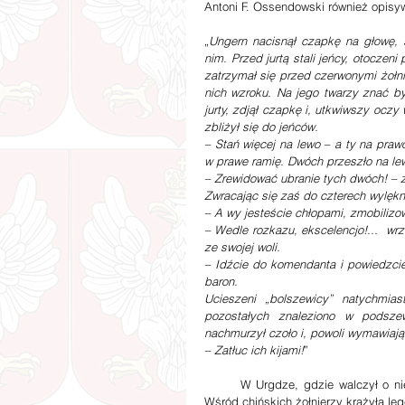
Antoni F. Ossendowski również opisyw
„
Ungern nacisnął czapkę na głowę, s
nim. Przed jurtą stali jeńcy, otoczen
zatrzymał się przed czerwonymi żołnie
nich wzroku. Na jego twarzy znać by
jurty, zdjął czapkę i, utkwiwszy oczy
zbliżył się do jeńców.
– Stań więcej na lewo – a ty na praw
w prawe ramię. Dwóch przeszło na le
– Zrewidować ubranie tych dwóch! – 
Zwracając się zaś do czterech wylękn
– A wy jesteście chłopami, zmobiliz
– Wedle rozkazu, ekscelencjo!...  wrz
ze swojej woli.
– Idźcie do komendanta i powiedzcie
baron.
Ucieszeni „bolszewicy” natychmia
pozostałych  znaleziono  w  podszew
nachmurzył czoło i, powoli wymawiają
– Zatłuc ich kijami!
”
       W Urgdze, gdzie walczył o niepodległość Mongolii z Chińczykami, również wyróżniał się z tłumu. 
Wśród chińskich żołnierzy krążyła lege