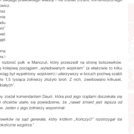
rowicz.
ez 
ie 
du 
i” 
wać 
li 
rna 
a i 
 rozbroić pułk w Manczuli, który przeszedł na stronę bolszewików. 
ę kolejową pociągiem „wyładowanym wojskiem” (a właściwie to kilku 
pociąg był wypełniony wojskiem) i uderzywszy w brzuch pochwą szabli 
że 1,5 tysiąca żołnierzy złożyło broń. Z nich, zwerbowano kilkuset, 
białych”.
 został komendantem Daurii, która pod jego rządami doczekała się 
oficerów utarło się powiedzenie, że „
nawet śmierć jest lepsza od 
ów. Jeden z jego żołnierzy wspominał:
ewików na sąd generała, który krótkim „Kończyć!” rozstrzygał los 
okoliczne wzgórza.
”