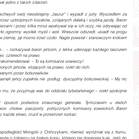
ał jedno z takich zdarzeń:
chwycił swój nieodstępny „taszur” i wypadł z jurty. Wyszedłem za 
i przez uzbrojonych kozaków, zziajanych daleką i szybką jazdą. Baron 
rzami i przez kilka minut wpatrywał się w ich oczy, nie odrywając od 
ło ogromny wysiłek myśli i woli. Wreszcie odszedł, usiadł na progu 
 w ziemię, jął mocno trzeć czoło. Nagle powstał i stanowczym krokiem 
o... – rozkazywał baron jeńcom, z lekka uderzając każdego taszurem 
wo, czterech na prawo.
zakomenderował. – To są komisarze sowieccy!
ionych jeńców, stojących na prawo, rzekł do nich:
owanymi przez bolszewików.
asnęli jeńcy zupełnie nie  podług  dyscypliny bolszewickiej. – My nic 
 mu, że przyjmuję was do oddziału tybetańskiego – rzekł spokojnie 
st opuścili podwórze strasznego generała. Tymczasem u dwóch  
ce  cholew  paszporty  politycznych  komisarzy sowieckich. Baron 
c każde słowo, rzucił w przestrzeń rozkaz;
nda o żołnierzu na białym koniu, którego nie dosięgają kule. Jeśli do 