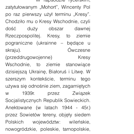
zatytułowanym „Mohort”, Wincenty Pol 
po raz pierwszy użył terminu „Kresy”. 
Chodziło mu o Kresy Wschodnie, czyli 
dość duży obszar dawnej 
Rzeczpospolitej. Kresy, to ziemie 
pograniczne (ukrainne – będące u 
skraju). Ówczesne 
(przeddrugowojenne) Kresy 
Wschodnie, to ziemie stanowiące 
dzisiejszą Ukrainę, Białoruś i Litwę. W 
szerszym kontekście, terminu tego 
używa się odnośnie ziem, zagarniętych 
w 1939r. przez Związek 
Socjalistycznych Republik Sowieckich. 
Anektowane (w latach 1944 - 45r.) 
przez Sowietów tereny, objęły siedem 
Polskich województw: wileńskie, 
nowogródzkie, poleskie, tarnopolskie, 