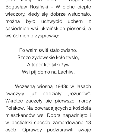
Bogusław Rosiński – W ciche ciepłe 
wieczory, kiedy się dobrze wsłuchało, 
można było uchwycić uchem z 
sąsiednich wsi ukraińskich piosenki, a 
wśród nich przyśpiewkę:
Po wsim switi stało zwisno.
Szczo żydowskie koło trysło,
A teper kto tylki żyw
Wsi pij demo na Lachiw.
    Wczesną wiosną 1943r. w lasach 
ćwiczyły już oddziały „rezunów”. 
Wkrótce zaczęły się pierwsze mordy 
Polaków. Na powracających z kościoła 
mieszkańców wsi Dobra napadnięto i 
w bestialski sposób zamordowano 13 
osób. Oprawcy podziurawili swoje 