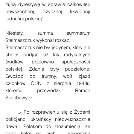
tajną dyrektywę w sprawie całkowitej- 
powszechnej, fizycznej likwidacji 
ludności polskiej”
Niestety, summa summarum 
Stelmaszczuk wykonał rozkaz.
Stelmaszczuk nie był jedynym, który nie 
chciał podjąć aż tak radykalnych 
środków przeciwko społeczności 
polskiej. Zdania były podzielone. 
Gwóźdź do trumny, wbił zjazd 
członków OUN z sierpnia 1943r., 
któremu przewodził Roman 
Szuchewycz.
      „- Po rozprawieniu się z Żydami 
policjanci ukraińscy niedwuznacznie 
dawali Polakom do zrozumienia, że 
teraz kolej na nich – wspomina 