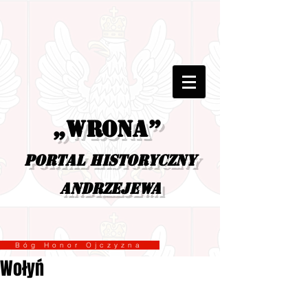
„Wrona”
portal historyczny
Andrzejewa
Bóg Honor Ojczyzna
Wołyń