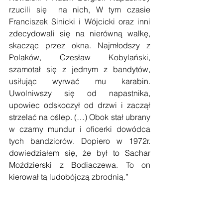
rzucili się  na nich, W tym czasie 
Franciszek Sinicki i Wójcicki oraz inni 
zdecydowali się na nierówną walkę, 
skacząc przez okna. Najmłodszy z 
Polaków, Czesław Kobylański, 
szamotał się z jednym z bandytów, 
usiłując wyrwać mu karabin. 
Uwolniwszy się od napastnika, 
upowiec odskoczył od drzwi i zaczął 
strzelać na oślep. (…) Obok stał ubrany 
w czarny mundur i oficerki dowódca 
tych bandziorów. Dopiero w 1972r. 
dowiedziałem się, że był to Sachar 
Moździerski z Bodiaczewa. To on 
kierował tą ludobójczą zbrodnią.”
      Rankiem 11 lipca 1943r. UPA 
dokonała zmasowanego ataku na 