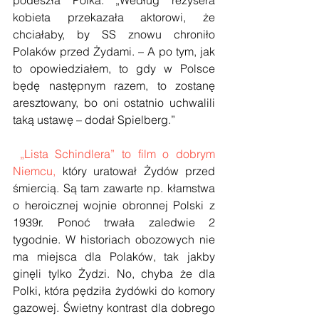
podeszła Polka. „Według reżysera 
kobieta przekazała aktorowi, że 
chciałaby, by SS znowu chroniło 
Polaków przed Żydami. – A po tym, jak 
to opowiedziałem, to gdy w Polsce 
będę następnym razem, to zostanę 
aresztowany, bo oni ostatnio uchwalili 
taką ustawę – dodał Spielberg.”
„Lista Schindlera” to film o dobrym 
Niemcu, 
który uratował Żydów przed 
śmiercią. Są tam zawarte np. kłamstwa 
o heroicznej wojnie obronnej Polski z 
1939r. Ponoć trwała zaledwie 2 
tygodnie. W historiach obozowych nie 
ma miejsca dla Polaków, tak jakby 
ginęli tylko Żydzi. No, chyba że dla 
Polki, która pędziła żydówki do komory 
gazowej. Świetny kontrast dla dobrego 