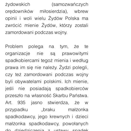
żydowskich (samozwańczych 
orędowników miłosierdzia), wbrew 
opinii i woli wielu Żydów Polska ma 
zwrócić mienie Żydów, którzy zostali 
zamordowani podczas wojny.
Problem polega na tym, że te 
organizacje nie są prawowitymi 
spadkobiercami tegoż mienia i według 
prawa im się nie należy. Żydzi polegli, 
czy też zamordowani podczas wojny 
byli obywatelami polskimi. Ich mienie, 
jeśli nie posiadają spadkobierców 
przeszło na własność Skarbu Państwa. 
Art. 935 jasno stwierdza, że w 
przypadku „braku małżonka 
spadkodawcy, jego krewnych i dzieci 
małżonka spadkodawcy, powołanych 
do dziedziczenia z ustawy, spadek 