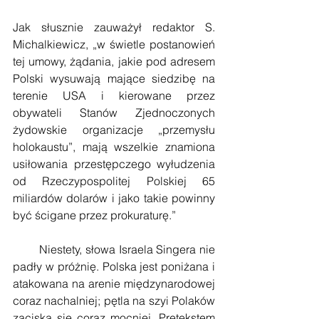
Jak słusznie zauważył redaktor S. 
Michalkiewicz, „w świetle postanowień 
tej umowy, żądania, jakie pod adresem 
Polski wysuwają mające siedzibę na 
terenie USA i kierowane przez 
obywateli Stanów Zjednoczonych 
żydowskie organizacje „przemysłu 
holokaustu”, mają wszelkie znamiona 
usiłowania przestępczego wyłudzenia 
od Rzeczypospolitej Polskiej 65 
miliardów dolarów i jako takie powinny 
być ścigane przez prokuraturę.”
        Niestety, słowa Israela Singera nie 
padły w próżnię. Polska jest poniżana i 
atakowana na arenie międzynarodowej 
coraz nachalniej; pętla na szyi Polaków 
zaciska się coraz mocniej. Pretekstem 