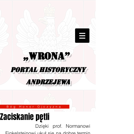
„Wrona”
portal historyczny
Andrzejewa
Bóg Honor Ojczyzna
Zaciskanie pętli
        Dzięki prof. Normanowi 
Finkelsteinowi ukuł się na dobre termin 