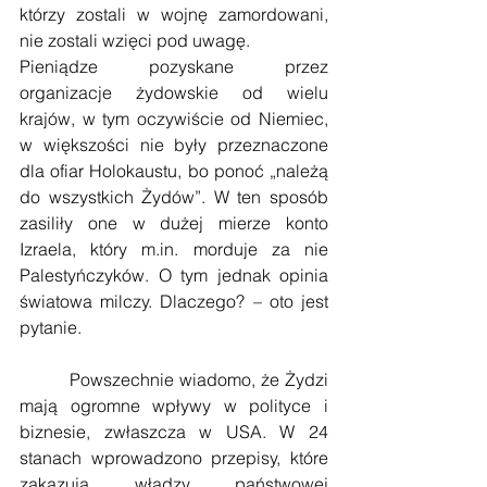
którzy zostali w wojnę zamordowani, 
nie zostali wzięci pod uwagę.
Pieniądze pozyskane przez 
organizacje żydowskie od wielu 
krajów, w tym oczywiście od Niemiec, 
w większości nie były przeznaczone 
dla ofiar Holokaustu, bo ponoć „należą 
do wszystkich Żydów”. W ten sposób 
zasiliły one w dużej mierze konto 
Izraela, który m.in. morduje za nie 
Palestyńczyków. O tym jednak opinia 
światowa milczy. Dlaczego? – oto jest 
pytanie.
         Powszechnie wiadomo, że Żydzi 
mają ogromne wpływy w polityce i 
biznesie, zwłaszcza w USA. W 24 
stanach wprowadzono przepisy, które 
zakazują władzy państwowej 