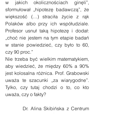
w jakich okolicznościach ginęli”, 
sformułował „hipotezę badawczą”, że 
większość (…) straciła życie z rąk 
Polaków albo przy ich współudziale. 
Profesor usnuł taką hipotezę i dodał: 
„choć nie jestem na tym etapie badań 
w stanie powiedzieć, czy było to 60, 
czy 90 proc.” 
Nie trzeba być wielkim matematykiem, 
aby wiedzieć, że między 60% a 90% 
jest kolosalna różnica. Prof. Grabowski 
uważa te szacunki „za wiarygodne”. 
Tylko, czy tutaj chodzi o to, co kto 
uważa, czy o fakty?
        Dr. Alina Skibińska z Centrum 
Badań nad Zagładą Żydów mówi, że 
„większość Polaków była obojętna, 
wroga, czasem okrutna”. Tylko patrzeć 