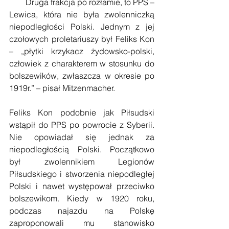
        Druga frakcja po rozłamie, to PPS – 
Lewica, która nie była zwolenniczką 
niepodległości Polski. Jednym z jej 
czołowych proletariuszy był Feliks Kon 
– „płytki krzykacz żydowsko-polski, 
człowiek z charakterem w stosunku do 
bolszewików, zwłaszcza w okresie po 
1919r.” – pisał Mitzenmacher.
Feliks Kon podobnie jak Piłsudski 
wstąpił do PPS po powrocie z Syberii. 
Nie opowiadał się jednak za 
niepodległością Polski. Początkowo 
był zwolennikiem Legionów 
Piłsudskiego i stworzenia niepodległej 
Polski i nawet występował przeciwko 
bolszewikom. Kiedy w 1920 roku, 
podczas najazdu na Polskę 
zaproponowali mu stanowisko 