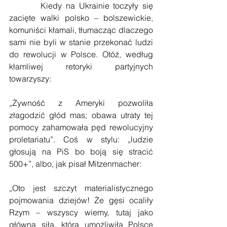
        Kiedy na Ukrainie toczyły się 
zacięte walki polsko – bolszewickie, 
komuniści kłamali, tłumacząc dlaczego 
sami nie byli w stanie przekonać ludzi 
do rewolucji w Polsce. Otóż, według 
kłamliwej retoryki partyjnych 
towarzyszy:
„Żywność z Ameryki pozwoliła 
złagodzić głód mas; obawa utraty tej 
pomocy zahamowała pęd rewolucyjny 
proletariatu”. Coś w stylu: „ludzie 
głosują na PiS bo boją się stracić 
500+”, albo, jak pisał Mitzenmacher:
„Oto jest szczyt materialistycznego 
pojmowania dziejów! Że gęsi ocaliły 
Rzym – wszyscy wiemy, tutaj jako 
główna siła, która umożliwiła Polsce 