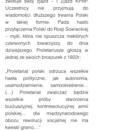
zwołuje swój zjazd – I Zjazd KPRP. 
Uczestnicy nie przyjmują do 
wiadomości dłuższego trwania Polski 
w takiej formie. Pada hasło 
przyłączenia Polski do Rosji Sowieckiej 
– myśl, która nie opuszcza niektórych 
czerwonych towarzyszy do dnia 
dzisiejszego. Proletariusze głoszą w 
jednej ze swoich broszurek z 1922r.:
„Proletariat polski odrzuca wszelkie 
hasła polityczne, jak autonomia, 
usamodzielnienie, samookreślenie…
(…) Proletariat zwalczać będzie 
wszelkie próby stworzenia 
burżuazyjnej, kontrrewolucyjnej armii 
polskiej… dla międzynarodowego 
obozu rewolucji socjalnej nie ma 
kwestii granic…”