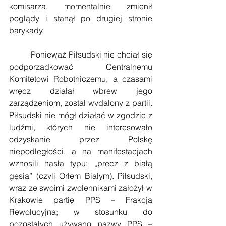
komisarza, momentalnie zmienił 
poglądy i stanął po drugiej stronie 
barykady.
         Ponieważ Piłsudski nie chciał się 
podporządkować Centralnemu 
Komitetowi Robotniczemu, a czasami 
wręcz działał wbrew jego 
zarządzeniom, został wydalony z partii. 
Piłsudski nie mógł działać w zgodzie z 
ludźmi, których nie interesowało 
odzyskanie przez Polskę 
niepodległości, a na manifestacjach 
wznosili hasła typu: „precz z białą 
gęsią” (czyli Orłem Białym). Piłsudski, 
wraz ze swoimi zwolennikami założył w 
Krakowie partię PPS – Frakcja 
Rewolucyjna; w stosunku do 
pozostałych używano nazwy PPS –