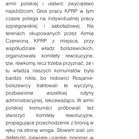
armii polskiej i ułatwić zwycięstwo 
najeźdźcom. Gros pracy KPRP w tym 
czasie polega na indywidualnej pracy 
szpiegowskiej i sabotażowej. Na 
terenach okupowanych przez Armię 
Czerwoną KPRP z miejsca, przy 
współudziale władz bolszewickich, 
organizowała komitety rewolucyjne, 
tzw. rewkomy, lecz trzeba przyznać, że i 
tu władza naszych komunistów była 
bardzo nikła, bo rodowici Rosjanie-
bolszewicy traktowali te wyczyny, 
pozbawione wszelkiej rutyny 
administracyjnej, lekceważąco. W armii 
polskiej komuniści próbowali też 
stworzyć komitety rewolucyjne, 
propagujące przechodzenie z bronią w 
ręku na stronę wroga. Słowem siali oni 
defetyzm, niewiarę i panikę, pragnąc w 