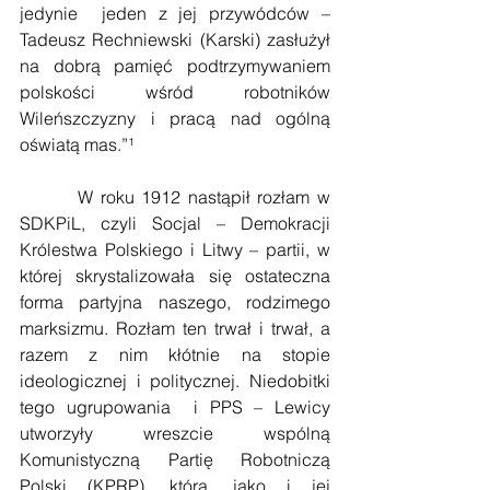
jedynie  jeden z jej przywódców – 
Tadeusz Rechniewski (Karski) zasłużył 
na dobrą pamięć podtrzymywaniem 
polskości wśród robotników 
Wileńszczyzny i pracą nad ogólną 
oświatą mas.”¹
        W roku 1912 nastąpił rozłam w 
SDKPiL, czyli Socjal – Demokracji 
Królestwa Polskiego i Litwy – partii, w 
której skrystalizowała się ostateczna 
forma partyjna naszego, rodzimego 
marksizmu. Rozłam ten trwał i trwał, a  
razem z nim kłótnie na stopie 
ideologicznej i politycznej. Niedobitki 
tego ugrupowania  i PPS – Lewicy 
utworzyły wreszcie wspólną 
Komunistyczną Partię Robotniczą 
Polski (KPRP), która, jako i jej 