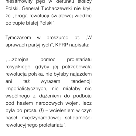
niesamowity pęd w kierunku stolicy 
Polski. Generał Tuchaczewski nie krył, 
że „droga rewolucji światowej wiedzie 
po trupie białej Polski”.
Tymczasem w broszurce pt. „W 
sprawach partyjnych”, KPRP napisała:
„…zbrojna pomoc proletariatu 
rosyjskiego, gdyby jej potrzebowała 
rewolucja polska, nie byłaby najazdem 
ani też wyrazem tendencji 
imperialistycznych, nie miałaby nic 
wspólnego z dążeniem do podboju 
pod hasłem narodowych wojen, lecz 
była po prostu (!) – wcieleniem w czyn 
haseł międzynarodowej solidarności 
rewolucyjnego proletariatu”.