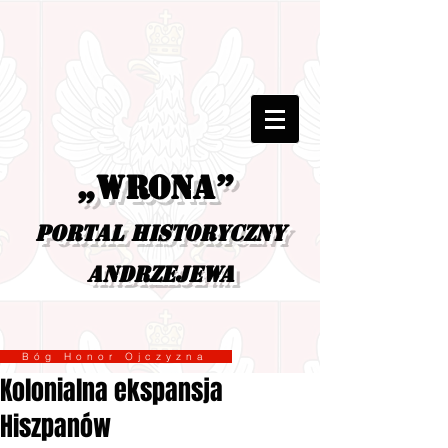
„Wrona”
portal historyczny
Andrzejewa
Bóg Honor Ojczyzna
Kolonialna ekspansja
Hiszpanów