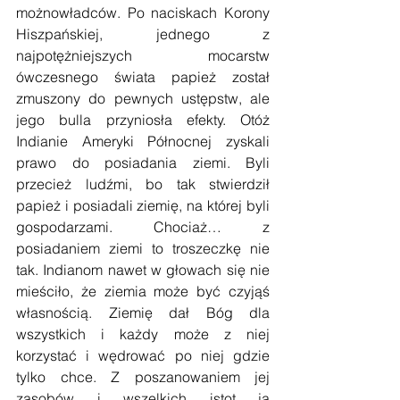
możnowładców. Po naciskach Korony 
Hiszpańskiej, jednego z 
najpotężniejszych mocarstw 
ówczesnego świata papież został 
zmuszony do pewnych ustępstw, ale 
jego bulla przyniosła efekty. Otóż 
Indianie Ameryki Północnej zyskali 
prawo do posiadania ziemi. Byli 
przecież ludźmi, bo tak stwierdził 
papież i posiadali ziemię, na której byli 
gospodarzami. Chociaż… z 
posiadaniem ziemi to troszeczkę nie 
tak. Indianom nawet w głowach się nie 
mieściło, że ziemia może być czyjąś 
własnością. Ziemię dał Bóg dla 
wszystkich i każdy może z niej 
korzystać i wędrować po niej gdzie 
tylko chce. Z poszanowaniem jej 
zasobów i wszelkich istot ją 