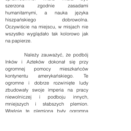
szerzona zgodnie zasadami 
humanitarnymi, a nauka języka 
hiszpańskiego dobrowolna. 
Oczywiście na miejscu, w misjach nie 
wszystko wyglądało tak kolorowo jak 
na papierze.
        Należy zauważyć, że podbój 
Inków i Azteków dokonał się przy 
ogromnej pomocy mieszkańców 
kontynentu amerykańskiego. Te 
ogromne i dobrze rozwinięte ludy 
zbudowały swoje imperia na pracy 
niewolniczej i podboju innych, 
mniejszych i słabszych plemion. 
Właśnie te plemiona były ogromną 
pomocą dla Hiszpanów w pokonaniu 
ciemiężących ich władców Inków, czy 