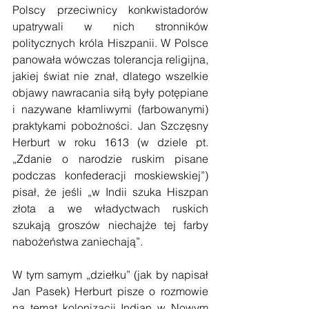
Polscy przeciwnicy konkwistadorów 
upatrywali w nich stronników 
politycznych króla Hiszpanii. W Polsce 
panowała wówczas tolerancja religijna, 
jakiej świat nie znał, dlatego wszelkie 
objawy nawracania siłą były potępiane 
i nazywane kłamliwymi (farbowanymi) 
praktykami pobożności. Jan Szczęsny 
Herburt w roku 1613 (w dziele pt. 
„Zdanie o narodzie ruskim pisane 
podczas konfederacji moskiewskiej”) 
pisał, że jeśli „w Indii szuka Hiszpan 
złota a we władyctwach ruskich 
szukają groszów niechajże tej farby 
nabożeństwa zaniechają”.
W tym samym „dziełku” (jak by napisał 
Jan Pasek) Herburt pisze o rozmowie 
na temat kolonizacji Indian w Nowym 