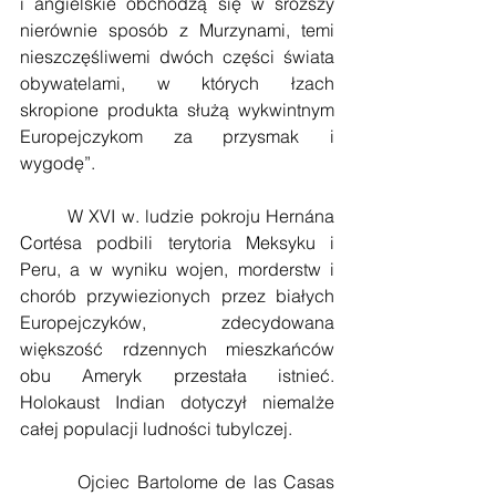
i angielskie obchodzą się w sroższy 
nierównie sposób z Murzynami, temi 
nieszczęśliwemi dwóch części świata 
obywatelami, w których łzach 
skropione produkta służą wykwintnym 
Europejczykom za przysmak i 
wygodę”.
        W XVI w. ludzie pokroju Hernána 
Cortésa podbili terytoria Meksyku i 
Peru, a w wyniku wojen, morderstw i 
chorób przywiezionych przez białych 
Europejczyków, zdecydowana 
większość rdzennych mieszkańców 
obu Ameryk przestała istnieć. 
Holokaust Indian dotyczył niemalże 
całej populacji ludności tubylczej.
        Ojciec Bartolome de las Casas 