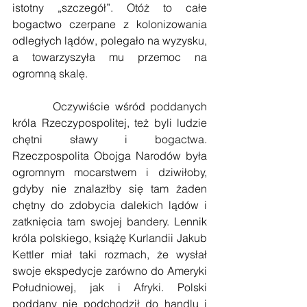
istotny „szczegół”. Otóż to całe 
bogactwo czerpane z kolonizowania 
odległych lądów, polegało na wyzysku, 
a towarzyszyła mu przemoc na 
ogromną skalę.
        Oczywiście wśród poddanych 
króla Rzeczypospolitej, też byli ludzie 
chętni sławy i bogactwa. 
Rzeczpospolita Obojga Narodów była 
ogromnym mocarstwem i dziwiłoby, 
gdyby nie znalazłby się tam żaden 
chętny do zdobycia dalekich lądów i 
zatknięcia tam swojej bandery. Lennik 
króla polskiego, książę Kurlandii Jakub 
Kettler miał taki rozmach, że wysłał 
swoje ekspedycje zarówno do Ameryki 
Południowej, jak i Afryki. Polski 
poddany nie podchodził do handlu i 