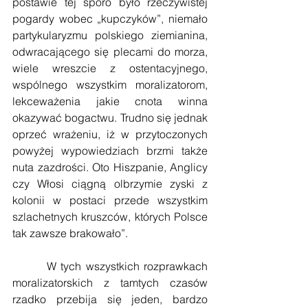
postawie tej sporo było rzeczywistej 
pogardy wobec „kupczyków”, niemało 
partykularyzmu polskiego ziemianina, 
odwracającego się plecami do morza, 
wiele wreszcie z ostentacyjnego, 
wspólnego wszystkim moralizatorom, 
lekceważenia jakie cnota winna 
okazywać bogactwu. Trudno się jednak 
oprzeć wrażeniu, iż w przytoczonych 
powyżej wypowiedziach brzmi także 
nuta zazdrości. Oto Hiszpanie, Anglicy 
czy Włosi ciągną olbrzymie zyski z 
kolonii w postaci przede wszystkim 
szlachetnych kruszców, których Polsce 
tak zawsze brakowało”.
        W tych wszystkich rozprawkach 
moralizatorskich z tamtych czasów 
rzadko przebija się jeden, bardzo 