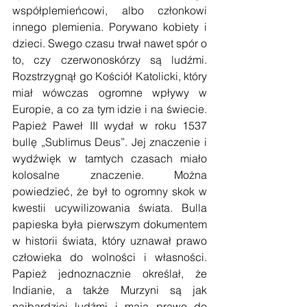
współplemieńcowi, albo członkowi 
innego plemienia. Porywano kobiety i 
dzieci. Swego czasu trwał nawet spór o 
to, czy czerwonoskórzy są ludźmi. 
Rozstrzygnął go Kościół Katolicki, który 
miał wówczas ogromne wpływy w 
Europie, a co za tym idzie i na świecie. 
Papież Paweł III wydał w roku 1537 
bullę „Sublimus Deus”. Jej znaczenie i 
wydźwięk w tamtych czasach miało 
kolosalne znaczenie. Można 
powiedzieć, że był to ogromny skok w 
kwestii ucywilizowania świata. Bulla 
papieska była pierwszym dokumentem 
w historii świata, który uznawał prawo 
człowieka do wolności i własności. 
Papież jednoznacznie określał, że 
Indianie, a także Murzyni są jak 
najbardziej ludźmi i mają prawo do 