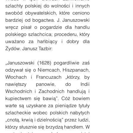
szlachty polskiej do wolności i innych 
swobód obywatelskich, które ceniono 
bardziej od bogactwa. J. Januszowski 
wręcz pisał o pogardzie dla handlu 
polskiego szlachcica; procederu, który 
uważano za hańbiący i dobry dla 
Żydów. Janusz Tazbir:
„Januszowski (1628) pogardliwie zaś 
odzywał się o Niemcach, Hiszpanach, 
Włochach i Francuzach „którzy, by 
nawiętszy panowie, do Indii 
Wschodnich i Zachodnich handlują i 
kupiectwem się bawią”. Cóż bowiem 
warte są uzyskane za pieniądze tytuły 
szlacheckie wobec polskich nabytych 
„cnotą, krwią i dzielnością” przez ludzi, 
którzy słusznie się brzydzą handlem. W 