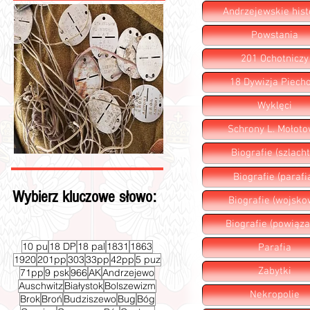
Andrzejewskie hist
Powstania
201 Ochotniczy
18 Dywizja Piecho
Wyklęci
Schrony L. Mołot
Biografie (szlacht
Biografie (parafi
Wybierz kluczowe słowo:
Biografie (wojsko
Biografie (powiąza
10 pu
18 DP
18 pal
1831
1863
Parafia
1920
201pp
303
33pp
42pp
5 puz
Zabytki
71pp
9 psk
966
AK
Andrzejewo
Auschwitz
Białystok
Bolszewizm
Nekropolie
Brok
Broń
Budziszewo
Bug
Bóg