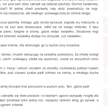
, tuż pod sam obóz zakradł się oddział piechoty. Grzmot karabinów, 
Ura!!! W jednej chwili postawiły cały obóz powstańczy na nogi. 
li się rozpacznie, ale niedługo: przewaga była po stronie wroga.
mu na szyi ręce dziewczęce, odbił się od swego oddziału. Z lasu 
w piersi, biegnie w stronę, gdzie widać światełko. Strudzone nogi 
e bliskość światełka dodaje mu skrzydeł. Już niedaleko…
 kilkaset kroków. Ale dostrzegły go tu bystre oczy kozackie.
i, zanim uciekający zdołał się spostrzec, został ze wszystkich stron 
ótka: pod ciosami szabel padł żołnierz na ziemię, a młodego ducha 
ko w czarnej skorupie krwi porzucono w pustym polu. Tam, gdzie padł.
łęzi przetrwał tylko jedną noc: nazajutrz rankiem wróg go wyrwał, a 
 ugorem zrównał.