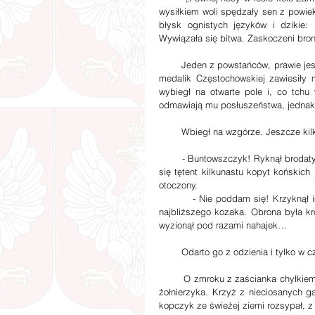
wysiłkiem woli spędzały sen z powiek
błysk ognistych języków i dzikie: 
Wywiązała się bitwa. Zaskoczeni broni
        Jeden z powstańców, prawie jeszcze pacholę, którego, gdy na bój wyruszał, żegnały łzy matczyne, a 
medalik Częstochowskiej zawiesiły 
wybiegł na otwarte pole i, co tchu 
odmawiają mu posłuszeństwa, jednakż
        Wbiegł na wzgórze. Jeszcze
        - Buntowszczyk! Ryknął brodaty doniec, knutem wskazując na sylwetkę powstańca. Za chwilę rozległ 
się tętent kilkunastu kopyt końskich 
otoczony.
         - Nie poddam się! Krzyknął im z mocą i celnym strzałem ze strzelby myśliwskiej położył trupem 
najbliższego kozaka. Obrona była kr
wyzionął pod razami nahajek…
        Odarto go z odzienia i tyl
        O zmroku z zaścianka chyłkiem zakradły się dwie postacie i w twardym ugorze wykopały mogiłę dla 
żołnierzyka. Krzyż z nieciosanych ga
kopczyk ze świeżej ziemi rozsypał, z