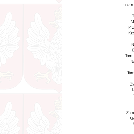
Lecz m
T
M
Prz
Krz
N
D
Tam 
Na
Tam
Zw
M
Zami
Gd