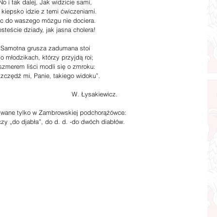
No i tak dalej, Jak widzicie sami,
 kiepsko idzie z temi ćwiczeniami.
ic do waszego mózgu nie dociera.
esteście dziady, jak jasna cholera!
Samotna grusza zadumana stoi
 o młodzikach, którzy przyjdą roi;
 szmerem liści modli się o zmroku:
zczędź mi, Panie, takiego widoku”.
                                                   W. Łysakiewicz.
żywane tylko w Zambrowskiej podchorążówce:
zy „do djabła”, do d. d. -do dwóch diabłów.