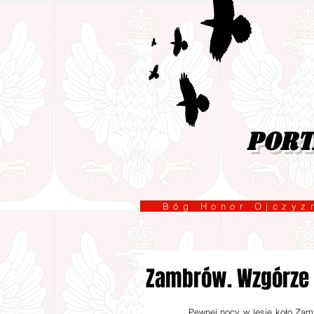
port
Bóg Honor Ojcz
Zambrów. Wzgórze 
        „Pewnej nocy w lesie koło Zambrowa, gdy ogniska powstańcze dogasały, a znużone warty ostatnim 