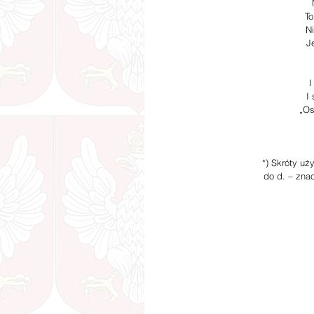
To
N
J
I
I
„Os
*) Skróty u
do d. – znac