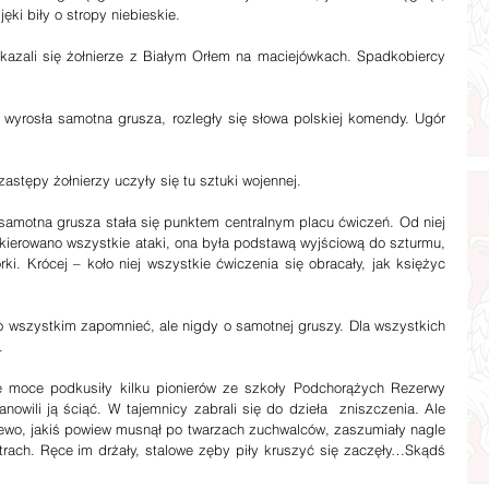
ęki biły o stropy niebieskie.
ennie zastępy żołnierzy uczyły się tu sztuki wojennej.
kierowano wszystkie ataki, ona była podstawą wyjściową do szturmu, 
i. Krócej – koło niej wszystkie ćwiczenia się obracały, jak księżyc 
.
owili ją ściąć. W tajemnicy zabrali się do dzieła  zniszczenia. Ale 
zewo, jakiś powiew musnął po twarzach zuchwalców, zaszumiały nagle 
strach. Ręce im drżały, stalowe zęby piły kruszyć się zaczęły…Skądś 