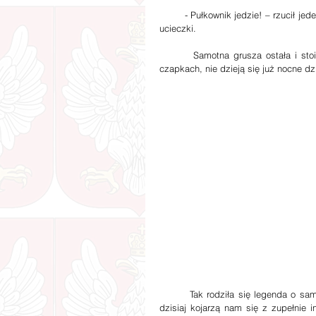
        - Pułkownik jedzie! – rzucił jeden z pionierów. Nikt nie jechał, ale wszyscy w pośpiechu rzucili się do 
ucieczki.
        Samotna grusza ostała i stoi. A od czasu, jak ukazali się pod nią żołnierze z Białym Orłem na 
czapkach, nie dzieją się już nocne d
        Tak rodziła się legenda o samotnej gruszy na Uroczysku koło wsi Wądołki. „Wczasy pod gruszą” 
dzisiaj kojarzą nam się z zupełnie