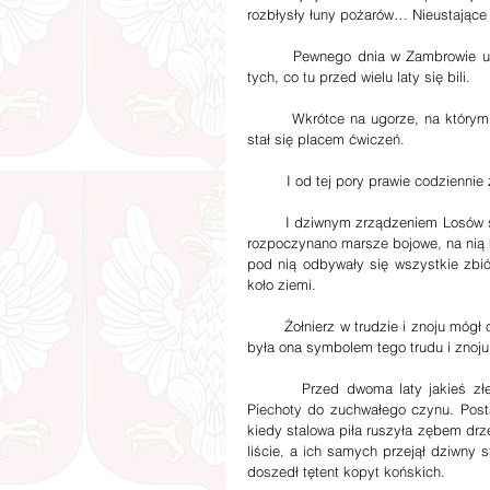
rozbłysły łuny pożarów… Nieustające j
        Pewnego dnia w Zambrowie ukazali się żołnierze z Białym Orłem na maciejówkach. Spadkobiercy 
tych, co tu przed wielu laty się bili.
        Wkrótce na ugorze, na którym wyrosła samotna grusza, rozległy się słowa polskiej komendy. Ugór 
stał się placem ćwiczeń.
         I od tej pory prawie codzi
        I dziwnym zrządzeniem Losów samotna grusza stała się punktem centralnym placu ćwiczeń. Od niej 
rozpoczynano marsze bojowe, na nią 
pod nią odbywały się wszystkie zbiórk
koło ziemi.
        Żołnierz w trudzie i znoju mógł o wszystkim zapomnieć, ale nigdy o samotnej gruszy. Dla wszystkich 
była ona symbolem tego trudu i znoju
        Przed dwoma laty jakieś złe moce podkusiły kilku pionierów ze szkoły Podchorążych Rezerwy 
Piechoty do zuchwałego czynu. Postan
kiedy stalowa piła ruszyła zębem dr
liście, a ich samych przejął dziwny 
doszedł tętent kopyt końskich.