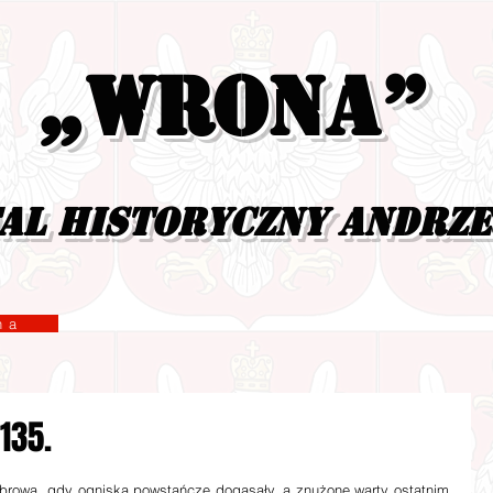
„Wrona”
al historyczny Andrz
yzna
135.