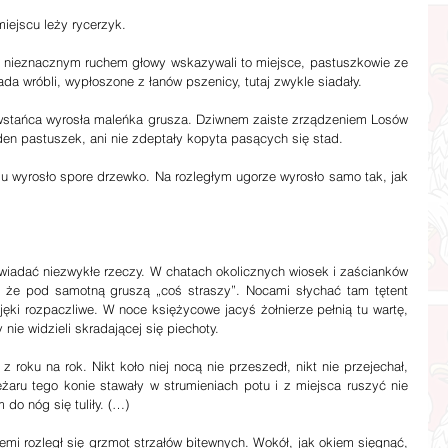
em miejscu leży rycerzyk.
stada wróbli, wypłoszone z łanów pszenicy, tutaj zwykle siadały.
en pastuszek, ani nie zdeptały kopyta pasących się stad.
 że pod samotną gruszą „coś straszy”. Nocami słychać tam tętent 
jęki rozpaczliwe. W noce księżycowe jacyś żołnierze pełnią tu wartę, 
nie widzieli skradającej się piechoty.
żaru tego konie stawały w strumieniach potu i z miejsca ruszyć nie 
o nóg się tuliły. (…)