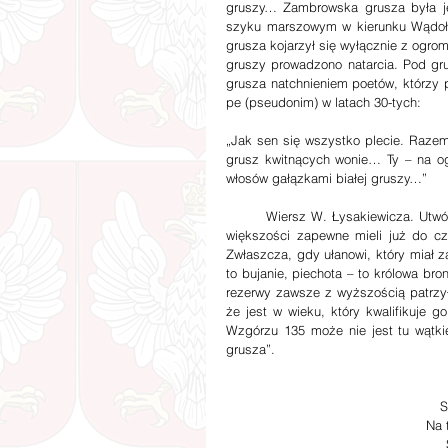
gruszy… Zambrowska grusza była je
szyku marszowym w kierunku Wądołkó
grusza kojarzył się wyłącznie z ogro
gruszy prowadzono natarcia. Pod gr
grusza natchnieniem poetów, którzy pi
pe (pseudonim) w latach 30-tych:
„Jak sen się wszystko plecie. Razem
grusz kwitnących wonie… Ty – na o
włosów gałązkami białej gruszy…”
        Wiersz W. Łysakiewicza. Utwór opisuje podejście do ćwiczeń żołnierzy rezerwy, którzy w ogromnej 
większości zapewne mieli już do czy
Zwłaszcza, gdy ułanowi, który miał z
to bujanie, piechota – to królowa bron
rezerwy zawsze z wyższością patrzył
że jest w wieku, który kwalifikuje 
Wzgórzu 135 może nie jest tu wątki
grusza”.
S
Na 