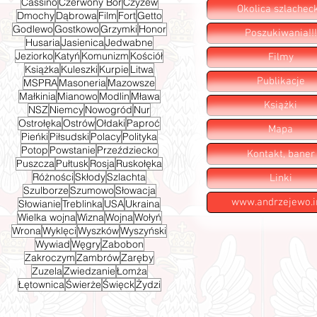
Cassino
Czerwony Bór
Czyżew
Okolica szlachec
Dmochy
Dąbrowa
Film
Fort
Getto
Godlewo
Gostkowo
Grzymki
Honor
Poszukiwania!!!
Husaria
Jasienica
Jedwabne
Jeziorko
Katyń
Komunizm
Kościół
Filmy
Książka
Kuleszki
Kurpie
Litwa
Publikacje
MSPRA
Masoneria
Mazowsze
Małkinia
Mianowo
Modlin
Mława
Książki
NSZ
Niemcy
Nowogród
Nur
Ostrołęka
Ostrów
Ołdaki
Paproć
Mapa
Pieńki
Piłsudski
Polacy
Polityka
Potop
Powstanie
Przeździecko
Kontakt, baner
Puszcza
Pułtusk
Rosja
Ruskołęka
Różności
Skłody
Szlachta
Linki
Szulborze
Szumowo
Słowacja
www.andrzejewo.i
Słowianie
Treblinka
USA
Ukraina
Wielka wojna
Wizna
Wojna
Wołyń
Wrona
Wyklęci
Wyszków
Wyszyński
Wywiad
Węgry
Zabobon
Zakroczym
Zambrów
Zaręby
Zuzela
Zwiedzanie
Łomża
Łętownica
Świerże
Święck
Żydzi