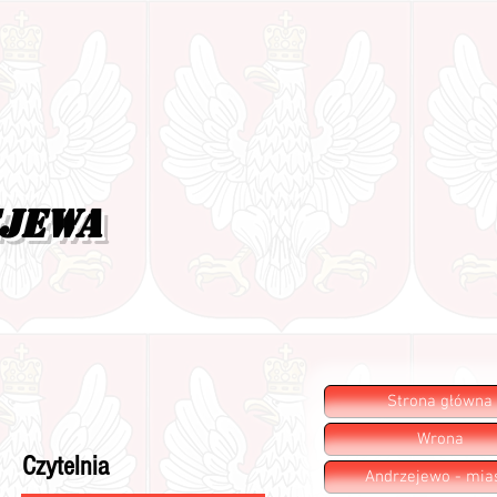
ejewa
Strona główna
Wrona
Czytelnia
Andrzejewo - mia