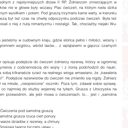
dnym z najsłynniejszych drzew II RP. Żołnierzom zmierzającym w 
w nie w głowie były wczasy. Plac ćwiczeń, na którym rosła dzika 
mnym wysiłkiem i potem. Pod gruszą trzymano karne warty, w kierunku 
uszą był też czas na chwilę odpoczynku podczas ćwiczeń. Była też 
sali o niej z nutą romantyzmu i nostalgii. Tak, chociażby niejaki Wu-
 jesteśmy w cudownym kraju, gdzie słońca pełno i miłości, wiosny i 
gromnem wzgórzu, wśród lasów… z wplątanemi w gąszcz czarnych 
nienia z codziennością dni wojny i z ironią podchodzili do nauki. 
a sobą kilkanaście szarż na realnego wroga wmawiano, że „kawaleria 
i!”. Podejście rezerwistów do ćwiczeń nie zmieniło się nigdy. Żołnierz 
 na młode, „nieopierzone” roczniki. Poza tym, zdawał sobie sprawę, 
go co najmniej do służby wojennej na tyłach. Grusza z Uroczyska na 
em przewodnim, ale jeśli mowa o ćwiczeniach, to… jest i „samotna 
Ćwiczenia pod samotną gruszą
amotna grusza rzuca cień ponury
twarze dziadów z rezerwy, a chmury
Smagają twarze biczami ulewy –