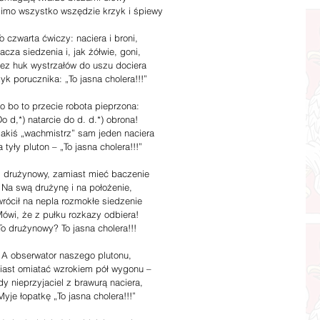
imo wszystko wszędzie krzyk i śpiewy
o czwarta ćwiczy: naciera i broni,
acza siedzenia i, jak żółwie, goni,
ez huk wystrzałów do uszu dociera
yk porucznika: „To jasna cholera!!!”
o bo to przecie robota pieprzona:
o d,*) natarcie do d. d.*) obrona!
jakiś „wachmistrz” sam jeden naciera
 tyły pluton – „To jasna cholera!!!”
 drużynowy, zamiast mieć baczenie
Na swą drużynę i na położenie,
rócił na nepla rozmokłe siedzenie
ówi, że z pułku rozkazy odbiera!
To drużynowy? To jasna cholera!!!
A obserwator naszego plutonu,
ast omiatać wzrokiem pół wygonu –
y nieprzyjaciel z brawurą naciera,
Myje łopatkę „To jasna cholera!!!”