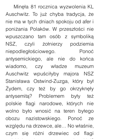
    Minęła 81 rocznica wyzwolenia KL 
Auschwitz. To już chyba tradycja, że 
nie ma w tych dniach spokoju od afer i 
poniżania Polaków. W przeszłości nie 
wpuszczano tam osób z symboliką 
NSZ, czyli żołnierzy podziemia 
niepodległościowego. Ponoć 
antysemickiego, ale nie do końca 
wiadomo, czy władze muzeum 
Auschwitz wpuściłyby majora NSZ 
Stanisława Ostwind-Zuzga, który był 
Żydem, czy też by go okrzyknęły 
antysemitą? Problemem były też 
polskie flagi narodowe, których nie 
wolno było wnosić na teren byłego 
obozu nazistowskiego. Ponoć ze 
względu na drzewce, ale… No właśnie, 
czym się różni drzewiec od flagi 