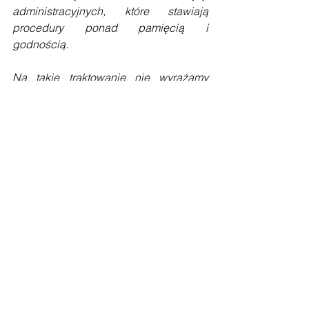
administracyjnych, które stawiają 
procedury ponad pamięcią i 
godnością.
Na takie traktowanie nie wyrażamy 
zgody.
Składamy publiczny protest!
Pamięć o Auschwitz nie może być 
zarządzana jak wydarzenie 
protokolarne.
Rodzin Ofiar nie wolno traktować jak 
problemu organizacyjnego.
Tagi:
Auschwitz