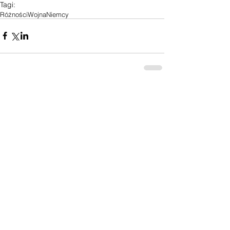
Tagi:
Różności
Wojna
Niemcy
Komentarze
Napisz komentarz...