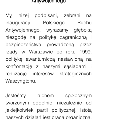
Antywojennego
My, niżej podpisani, zebrani na 
inauguracji Polskiego Ruchu 
Antywojennego, wyrażamy głęboką 
niezgodę na politykę zagraniczną i 
bezpieczeństwa prowadzoną przez 
rządy w Warszawie po roku 1999, 
politykę awanturniczą nastawioną na 
konfrontację z naszymi sąsiadami i 
realizację interesów strategicznych 
Waszyngtonu.
Jesteśmy ruchem społecznym 
tworzonym oddolnie, niezależnie od 
jakiejkolwiek partii politycznej. Istotą 
naszych działań jest praca organiczna, 
edukacyjna i informacyjna na rzecz 
suwerenności kulturowej narodu 