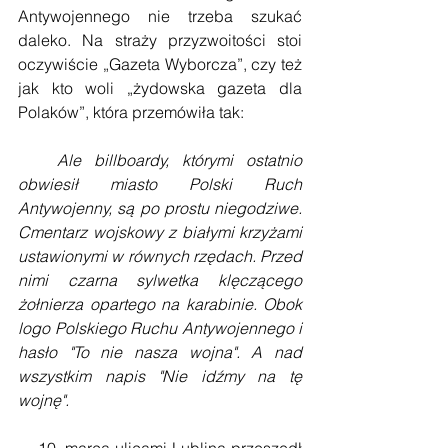
Antywojennego nie trzeba szukać 
daleko. Na straży przyzwoitości stoi 
oczywiście „Gazeta Wyborcza”, czy też 
jak kto woli „żydowska gazeta dla 
Polaków”, która przemówiła tak:
   Ale billboardy, którymi ostatnio 
obwiesił miasto Polski Ruch 
Antywojenny, są po prostu niegodziwe. 
Cmentarz wojskowy z białymi krzyżami 
ustawionymi w równych rzędach. Przed 
nimi czarna sylwetka klęczącego 
żołnierza opartego na karabinie. Obok 
logo Polskiego Ruchu Antywojennego i 
hasło "To nie nasza wojna". A nad 
wszystkim napis "Nie idźmy na tę 
wojnę".
    10. marca ulicami Lublina przeszedł 