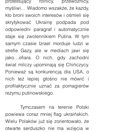
protestujący rolnicy, przewoźnicy, 
myśliwi… Wiadomo wszakże, że każdy, 
kto broni swoich interesów i ośmieli się 
skrytykować Ukrainę podpada pod 
odpowiedni paragraf i automatycznie 
staje się zwolennikiem Putina. W tym 
samym czasie Izrael morduje ludzi w 
strefie Gazy, ale w mediach jawi się 
jako…ofiara. O nich, gdy zachodni 
świat milczy upominają się Chińczycy. 
Ponieważ są konkurencją dla USA, o 
nich też lepiej głośno nie mówić i 
profilaktycznie uznać za pomagierów 
reżymu putinowskiego.
    Tymczasem na terenie Polski 
powiewa coraz mniej flag ukraińskich. 
Wielu Polaków już się zorientowało, że 
otwarte serduszko nie ma wzięcia w 