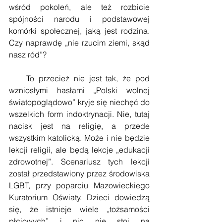
wśród pokoleń, ale też rozbicie 
spójności narodu i podstawowej 
komórki społecznej, jaką jest rodzina. 
Czy naprawdę „nie rzucim ziemi, skąd 
nasz ród”?
    To przecież nie jest tak, że pod 
wzniosłymi hasłami „Polski wolnej 
światopoglądowo” kryje się niechęć do 
wszelkich form indoktrynacji. Nie, tutaj 
nacisk jest na religię, a przede 
wszystkim katolicką. Może i nie będzie 
lekcji religii, ale będą lekcje „edukacji 
zdrowotnej”. Scenariusz tych lekcji 
został przedstawiony przez środowiska 
LGBT, przy poparciu Mazowieckiego 
Kuratorium Oświaty. Dzieci dowiedzą 
się, że istnieje wiele „tożsamości 
płciowych” i nic nie stoi na 