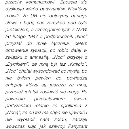
przeciw komunizmowi. Zaczęła się 
dyskusja wśród partyzantów. Niektórzy 
mówili, że UB nie dotrzyma danego 
słowa i będą nas zamykać pod byle 
pretekstem, a szczególnie tych z NZW. 
26 lutego 1947 r. podporucznik „Noc” 
przysłał do mnie łącznika, celem 
omówienia sytuacji, co robić dalej w 
związku z amnestią. „Noc” przybył z 
„Dymkiem”, ze mną był też „Kmicic”. 
„Noc” chciał wysondować co myslę, bo 
nie byłem pewien co powiedzą 
chłopcy, którzy są jeszcze ze mną, 
przecież ich tak zostawić nie mogę. Po 
powrocie przedstawiłem swoim 
partyzantom relację ze spotkania z 
„Nocą”, że on też ma chęć się ujawnić i 
nie wypłacił nam żołdu, zaczęli 
wówczas kląć jak szewcy. Partyzant 