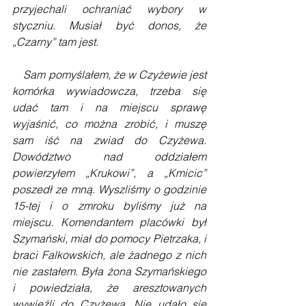
przyjechali ochraniać wybory w 
styczniu. Musiał być donos, że 
„Czarny” tam jest.
    Sam pomyślałem, że w Czyżewie jest 
komórka wywiadowcza, trzeba się 
udać tam i na miejscu sprawę 
wyjaśnić, co można zrobić, i muszę 
sam iść na zwiad do Czyżewa. 
Dowództwo nad oddziałem 
powierzyłem „Krukowi”, a „Kmicic” 
poszedł ze mną. Wyszliśmy o godzinie 
15-tej i o zmroku byliśmy już na 
miejscu. Komendantem placówki był 
Szymański, miał do pomocy Pietrzaka, i 
braci Falkowskich, ale żadnego z nich 
nie zastałem. Była żona Szymańskiego 
i powiedziała, że aresztowanych 
wywieźli do Czyżewa. Nie udało się 