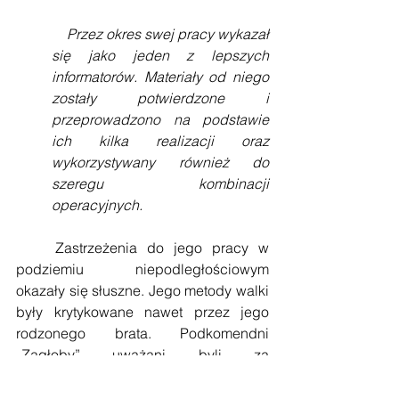
    Przez okres swej pracy wykazał 
się jako jeden z lepszych 
informatorów. Materiały od niego 
zostały potwierdzone i 
przeprowadzono na podstawie 
ich kilka realizacji oraz 
wykorzystywany również do 
szeregu kombinacji 
operacyjnych. 
    Zastrzeżenia do jego pracy w 
podziemiu niepodległościowym 
okazały się słuszne. Jego metody walki 
były krytykowane nawet przez jego 
rodzonego brata. Podkomendni 
„Zagłoby” uważani byli za 
niezdyscyplinowanych i słabo 
wyszkolonych. Sam Stanisław Zamęcki 