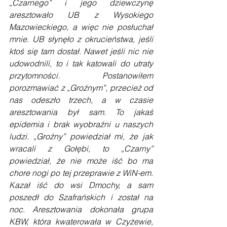
„Czarnego” i jego dziewczynę 
aresztowało UB z Wysokiego 
Mazowieckiego, a więc nie posłuchał 
mnie. UB słynęło z okrucieństwa, jeśli 
ktoś się tam dostał. Nawet jeśli nic nie 
udowodnili, to i tak katowali do utraty 
przytomności. Postanowiłem 
porozmawiać z „Groźnym”, przecież od 
nas odeszło trzech, a w czasie 
aresztowania był sam. To jakaś 
epidemia i brak wyobraźni u naszych 
ludzi. „Groźny” powiedział mi, że jak 
wracali z Gołębi, to „Czarny” 
powiedział, że nie może iść bo ma 
chore nogi po tej przeprawie z WiN-em. 
Kazał iść do wsi Dmochy, a sam 
poszedł do Szafrańskich i został na 
noc. Aresztowania dokonała grupa 
KBW, która kwaterowała w Czyżewie, 