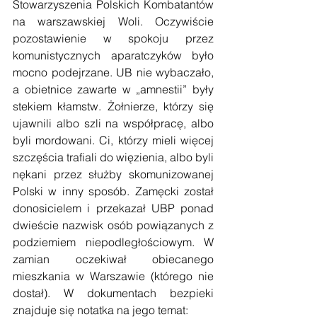
Stowarzyszenia Polskich Kombatantów 
na warszawskiej Woli. Oczywiście 
pozostawienie w spokoju przez 
komunistycznych aparatczyków było 
mocno podejrzane. UB nie wybaczało, 
a obietnice zawarte w „amnestii” były 
stekiem kłamstw. Żołnierze, którzy się 
ujawnili albo szli na współpracę, albo 
byli mordowani. Ci, którzy mieli więcej 
szczęścia trafiali do więzienia, albo byli 
nękani przez służby skomunizowanej 
Polski w inny sposób. Zamęcki został 
donosicielem i przekazał UBP ponad 
dwieście nazwisk osób powiązanych z 
podziemiem niepodległościowym. W 
zamian oczekiwał obiecanego 
mieszkania w Warszawie (którego nie 
dostał). W dokumentach bezpieki 
znajduje się notatka na jego temat: