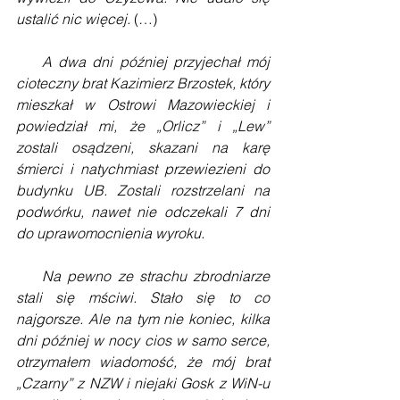
ustalić nic więcej.
 (…)
    A dwa dni później przyjechał mój 
cioteczny brat Kazimierz Brzostek, który 
mieszkał w Ostrowi Mazowieckiej i 
powiedział mi, że „Orlicz” i „Lew” 
zostali osądzeni, skazani na karę 
śmierci i natychmiast przewiezieni do 
budynku UB. Zostali rozstrzelani na 
podwórku, nawet nie odczekali 7 dni 
do uprawomocnienia wyroku. 
    Na pewno ze strachu zbrodniarze 
stali się mściwi. Stało się to co 
najgorsze. Ale na tym nie koniec, kilka 
dni później w nocy cios w samo serce, 
otrzymałem wiadomość, że mój brat 
„Czarny” z NZW i niejaki Gosk z WiN-u 