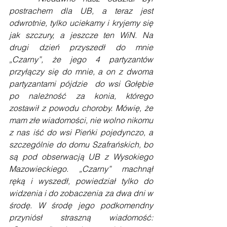
postrachem dla UB, a teraz jest 
odwrotnie, tylko uciekamy i kryjemy się 
jak szczury, a jeszcze ten WiN. Na 
drugi dzień przyszedł do mnie 
„Czarny”, że jego 4 partyzantów 
przyłączy się do mnie, a on z dwoma 
partyzantami pójdzie  do wsi Gołębie 
po należność za konia, którego 
zostawił z powodu choroby. Mówię, że 
mam złe wiadomości, nie wolno nikomu 
z nas iść do wsi Pieńki pojedynczo, a 
szczególnie do domu Szafrańskich, bo 
są pod obserwacją UB z Wysokiego 
Mazowieckiego. „Czarny” machnął 
ręką i wyszedł, powiedział tylko do 
widzenia i do zobaczenia za dwa dni w 
środę. W środę jego podkomendny 
przyniósł straszną wiadomość: 