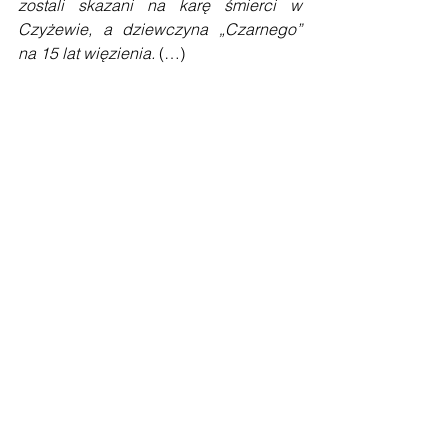
zostali skazani na karę śmierci w 
Czyżewie, a dziewczyna „Czarnego” 
na 15 lat więzienia.
 (…)