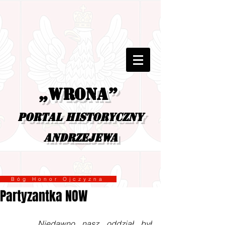
„Wrona”
portal historyczny
Andrzejewa
Bóg Honor Ojczyzna
Partyzantka NOW
    Niedawno nasz oddział był 