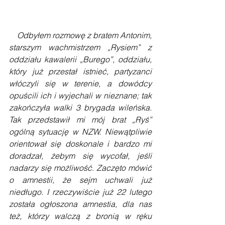
    Odbyłem rozmowę z bratem Antonim, 
starszym wachmistrzem „Rysiem” z 
oddziału kawalerii „Burego”, oddziału, 
który już przestał istnieć, partyzanci 
włóczyli się w terenie, a dowódcy 
opuścili ich i wyjechali w nieznane; tak 
zakończyła walki 3 brygada wileńska. 
Tak przedstawił mi mój brat „Ryś” 
ogólną sytuację w NZW. Niewątpliwie 
orientował się doskonale i bardzo mi 
doradzał, żebym się wycofał, jeśli 
nadarzy się możliwość. Zaczęto mówić 
o amnestii, że sejm uchwali już 
niedługo. I rzeczywiście już 22 lutego 
została ogłoszona amnestia, dla nas 
też, którzy walczą z bronią w ręku 