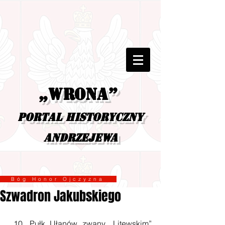
„Wrona”
portal historyczny
Andrzejewa
Bóg Honor Ojczyzna
Szwadron Jakubskiego
 10. Pułk Ułanów zwany „Litewskim” 