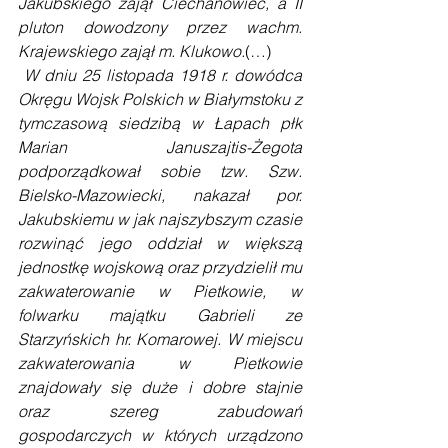
Jakubskiego zajął Ciechanowiec, a II 
pluton dowodzony przez wachm. 
Krajewskiego zajął m. Klukowo.
(…)
W dniu 25 listopada 1918 r. dowódca 
Okręgu Wojsk Polskich w Białymstoku z 
tymczasową siedzibą w Łapach płk 
Marian Januszajtis-Żegota 
podporządkował sobie tzw. Szw. 
Bielsko-Mazowiecki, nakazał por. 
Jakubskiemu w jak najszybszym czasie 
rozwinąć jego oddział w większą 
jednostkę wojskową oraz przydzielił mu 
zakwaterowanie w Pietkowie, w 
folwarku majątku Gabrieli ze 
Starzyńskich hr. Komarowej. W miejscu 
zakwaterowania w Pietkowie 
znajdowały się duże i dobre stajnie 
oraz szereg zabudowań 
gospodarczych w których urządzono 