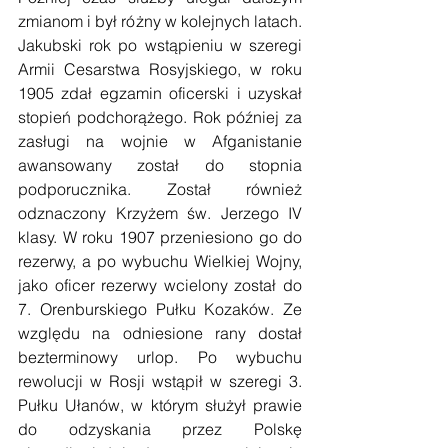
zmianom i był różny w kolejnych latach. 
Jakubski rok po wstąpieniu w szeregi 
Armii Cesarstwa Rosyjskiego, w roku 
1905 zdał egzamin oficerski i uzyskał 
stopień podchorążego. Rok później za 
zasługi na wojnie w Afganistanie 
awansowany został do stopnia 
podporucznika. Został również 
odznaczony Krzyżem św. Jerzego IV 
klasy. W roku 1907 przeniesiono go do 
rezerwy, a po wybuchu Wielkiej Wojny, 
jako oficer rezerwy wcielony został do 
7. Orenburskiego Pułku Kozaków. Ze 
względu na odniesione rany dostał 
bezterminowy urlop. Po wybuchu 
rewolucji w Rosji wstąpił w szeregi 3. 
Pułku Ułanów, w którym służył prawie 
do odzyskania przez Polskę 