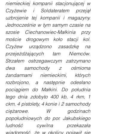
niemieckiej kompanii stacjonującej w 
Czyżewie i Soldateratem przejął 
uzbrojenie tej kompanii i magazyny. 
Jednocześnie w tym samym czasie na 
szosie Ciechanowiec-Małkinia przy 
moście drogowym koło stacji kol. 
Czyżew urządzono zasadzkę na 
przejeżdżających tam Niemców. 
Strzałem ostrzegawczym zatrzymano 
dwa samochody z ośmioma 
żandarmami niemieckimi, których 
rozbrojono, a następnie odesłano 
pociągiem do Małkini. Do południa 
tego dnia zdobyto 400 kb, 4 rkm, 1 
ckm, 4 pistolety, 4 konie i 2 samochody 
ciężarowe. W godzinach 
popołudniowych do por. Jakubskiego 
ludność cywilna przekazała 
wiadomość, że w okolicy pojawił się 