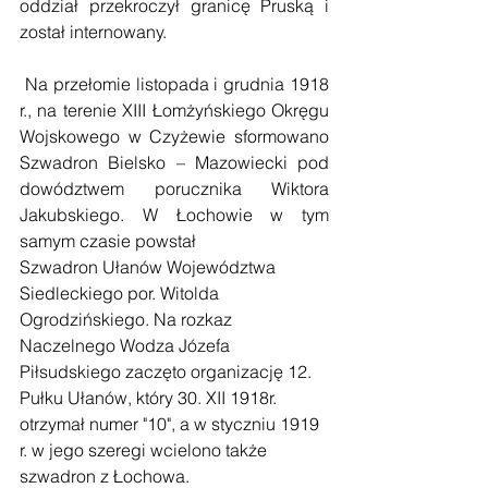
oddział przekroczył granicę Pruską i 
został internowany. 
 Na przełomie listopada i grudnia 1918 
r., na terenie XIII Łomżyńskiego Okręgu 
Wojskowego w Czyżewie sformowano 
Szwadron Bielsko – Mazowiecki pod 
dowództwem porucznika Wiktora 
Jakubskiego. W Łochowie w tym 
samym czasie powstał 
Szwadron Ułanów Województwa 
Siedleckiego por. Witolda 
Ogrodzińskiego. Na rozkaz 
Naczelnego Wodza Józefa 
Piłsudskiego zaczęto organizację 12. 
Pułku Ułanów, który 30. XII 1918r. 
otrzymał numer "10", a w styczniu 1919 
r. w jego szeregi wcielono także 
szwadron z Łochowa.