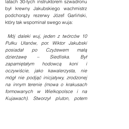
latach 30-tych instruktorem szwadronu 
był krewny Jakubskiego wachmistrz 
podchorąży rezerwy Józef Garliński, 
który tak wspominał swego wuja:
Mój daleki wuj, jeden z twórców 10 
Pułku Ułanów, por. Wiktor Jakubski 
posiadał po Czyżewem małą 
dzierżawę – Siedliska. Był 
zapamiętałym hodowcą koni i 
oczywiście, jako kawalerzysta, nie 
mógł nie podjąć inicjatywy, zrodzonej 
na innym terenie (mowa o krakusach 
formowanych w Wielkopolsce i na 
Kujawach). Stworzył pluton, potem 
szwadron „Krakusów” i przeprowadzał 
systematyczne ćwiczenia i 
koncentracje. Gdy skończyłem 
podchorążówkę, namówił mnie na 