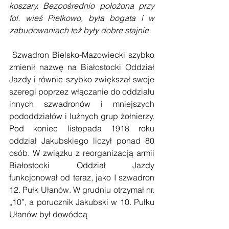
koszary. Bezpośrednio położona przy 
fol. wieś Pietkowo, była bogata i w 
zabudowaniach też były dobre stajnie.
 Szwadron Bielsko-Mazowiecki szybko 
zmienił nazwę na Białostocki Oddział 
Jazdy i równie szybko zwiększał swoje 
szeregi poprzez włączanie do oddziału 
innych szwadronów i mniejszych 
pododdziałów i luźnych grup żołnierzy. 
Pod koniec listopada 1918 roku 
oddział Jakubskiego liczył ponad 80 
osób. W związku z reorganizacją armii 
Białostocki Oddział Jazdy 
funkcjonował od teraz, jako I szwadron 
12. Pułk Ułanów. W grudniu otrzymał nr. 
„10”, a porucznik Jakubski w 10. Pułku 
Ułanów był dowódcą 