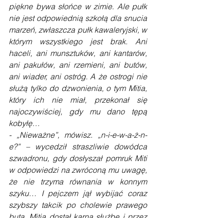
piękne bywa słońce w zimie. Ale pułk 
nie jest odpowiednią szkołą dla snucia 
marzeń, zwłaszcza pułk kawaleryjski, w 
którym wszystkiego jest brak. Ani 
haceli, ani munsztuków, ani kantarów, 
ani pakułów, ani rzemieni, ani butów, 
ani wiader, ani ostróg. A że ostrogi nie 
służą tylko do dzwonienia, o tym Mitia, 
który ich nie miał, przekonał się 
najoczywiściej, gdy mu dano tępą 
kobyłę…
- „Nieważne”, mówisz. „n-i-e-w-a-ż-n-
e?” – wycedził straszliwie dowódca 
szwadronu, gdy dosłyszał pomruk Miti 
w odpowiedzi na zwróconą mu uwagę, 
że nie trzyma równania w konnym 
szyku… I pejczem jął wybijać coraz 
szybszy takcik po cholewie prawego 
buta. Mitia dostał karną służbę i przez 