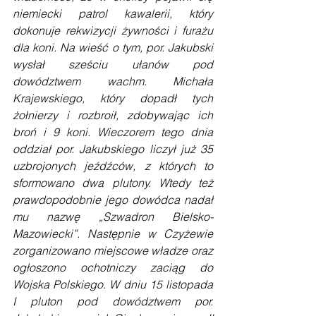
niemiecki patrol kawalerii, który 
dokonuje rekwizycji żywności i furażu 
dla koni. Na wieść o tym, por. Jakubski 
wysłał sześciu ułanów pod 
dowództwem wachm. Michała 
Krajewskiego, który dopadł tych 
żołnierzy i rozbroił, zdobywając ich 
broń i 9 koni. Wieczorem tego dnia 
oddział por. Jakubskiego liczył już 35 
uzbrojonych jeźdźców, z których to 
sformowano dwa plutony. Wtedy też 
prawdopodobnie jego dowódca nadał 
mu nazwę „Szwadron Bielsko-
Mazowiecki”. Następnie w Czyżewie 
zorganizowano miejscowe władze oraz 
ogłoszono ochotniczy zaciąg do 
Wojska Polskiego. W dniu 15 listopada 
I pluton pod dowództwem por. 