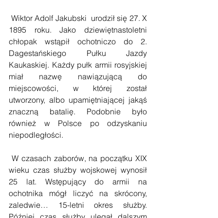
 Wiktor Adolf Jakubski  urodził się 27. X 
1895 roku. Jako dziewiętnastoletni 
chłopak wstąpił ochotniczo do 2. 
Dagestańskiego Pułku Jazdy 
Kaukaskiej. Każdy pułk armii rosyjskiej 
miał nazwę nawiązującą do 
miejscowości, w której został 
utworzony, albo upamiętniającej jakąś 
znaczną batalię. Podobnie było 
również w Polsce po odzyskaniu 
niepodległości. 
 W czasach zaborów, na początku XIX 
wieku czas służby wojskowej wynosił 
25 lat. Wstępujący do armii na 
ochotnika mógł liczyć na skrócony, 
zaledwie… 15-letni okres służby. 
Później czas służby ulegał dalszym 