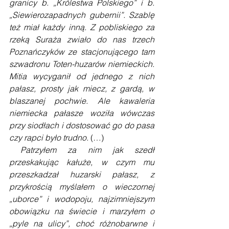
granicy b. „Królestwa Polskiego” i b. 
„Siewierozapadnych gubernii”. Szablę 
też miał każdy inną. Z pobliskiego za 
rzeką Suraża zwiało do nas trzech 
Poznańczyków ze stacjonującego tam 
szwadronu Toten-huzarów niemieckich. 
Mitia wycyganił od jednego z nich 
pałasz, prosty jak miecz, z gardą, w 
blaszanej pochwie. Ale kawaleria 
niemiecka pałasze woziła wówczas 
przy siodłach i dostosować go do pasa 
czy rapci było trudno.
 (…)
Patrzyłem za nim jak szedł 
przeskakując kałuże, w czym mu 
przeszkadzał huzarski pałasz, z 
przykrością myślałem o wieczornej 
„uborce” i wodopoju, najzimniejszym 
obowiązku na świecie i marzyłem o 
„pyle na ulicy”, choć różnobarwne i 