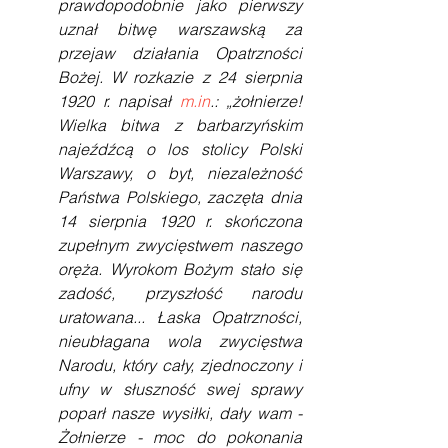
prawdopodobnie jako pierwszy 
uznał bitwę warszawską za 
przejaw działania Opatrzności 
Bożej. W rozkazie z 24 sierpnia 
1920 r. napisał 
m.in
.: „żołnierze! 
Wielka bitwa z barbarzyńskim 
najeźdźcą o los stolicy Polski 
Warszawy, o byt, niezależność 
Państwa Polskiego, zaczęta dnia 
14 sierpnia 1920 r. skończona 
zupełnym zwycięstwem naszego 
oręża. Wyrokom Bożym stało się 
zadość, przyszłość narodu 
uratowana... Łaska Opatrzności, 
nieubłagana wola zwycięstwa 
Narodu, który cały, zjednoczony i 
ufny w słuszność swej sprawy 
poparł nasze wysiłki, dały wam - 
Żołnierze - moc do pokonania 