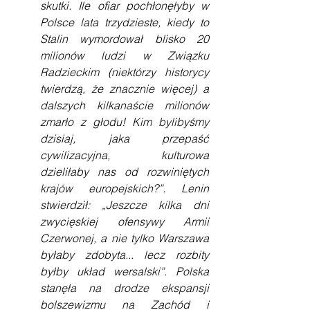
skutki. Ile ofiar pochłonęłyby w 
Polsce lata trzydzieste, kiedy to 
Stalin wymordował blisko 20 
milionów ludzi w Związku 
Radzieckim (niektórzy historycy 
twierdzą, że znacznie więcej) a 
dalszych kilkanaście milionów 
zmarło z głodu! Kim bylibyśmy 
dzisiaj, jaka przepaść 
cywilizacyjna, kulturowa 
dzieliłaby nas od rozwiniętych 
krajów europejskich?”. Lenin 
stwierdził: „Jeszcze kilka dni 
zwycięskiej ofensywy Armii 
Czerwonej, a nie tylko Warszawa 
byłaby zdobyta... lecz rozbity 
byłby układ wersalski”. Polska 
stanęła na drodze ekspansji 
bolszewizmu na Zachód i 