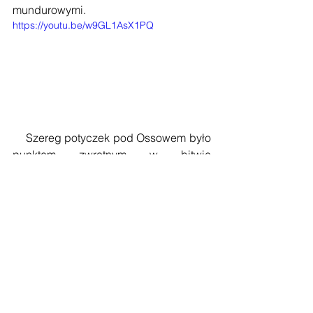
mundurowymi.
https://youtu.be/w9GL1AsX1PQ
    Szereg potyczek pod Ossowem było 
punktem zwrotnym w bitwie 
warszawskiej, dlatego to miejsce stało 
się szczególnym. Jednakże obchody 
odbyły się również w innych 
miejscowościach, między innymi w 
pobliskim Radzyminie, gdzie 
uroczyście otwarto wystawę stałą w 
Muzeum Bitwy Warszawskiej i 
Zambrowie
. Kwiaty złożono również na 
mogile w Paproci Dużej. 