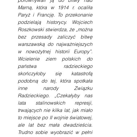
porównywali ją do bitwy nad 
Marną, która w 1914 r. ocaliła 
Paryż i Francję. To przekonanie 
podzielają historycy. Wojciech 
Roszkowski stwierdza, że „można 
bez przesady zaliczyć bitwę 
warszawską do najważniejszych 
w nowożytnej historii Europy”. 
Wcielenie ziem polskich do 
państwa radzieckiego 
skończyłoby się katastrofą 
podobną do tej, która spotkała 
inne narody Związku 
Radzieckiego. „Czekałyby nas 
lata stalinowskich represji, 
trwających nie kilka lat, jak miało 
to miejsce po II wojnie światowej, 
ale lat bez mała dwadzieścia. 
Trudno sobie wyobrazić w pełni 