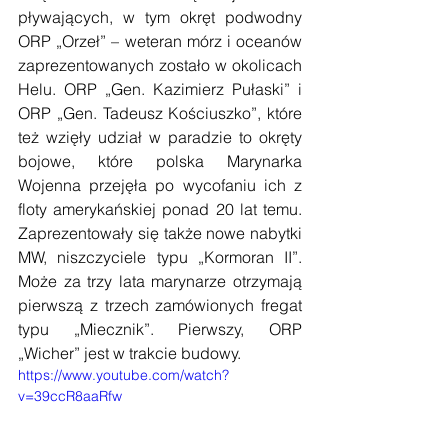
pływających, w tym okręt podwodny 
ORP „Orzeł” – weteran mórz i oceanów 
zaprezentowanych zostało w okolicach 
Helu. ORP „Gen. Kazimierz Pułaski” i 
ORP „Gen. Tadeusz Kościuszko”, które 
też wzięły udział w paradzie to okręty 
bojowe, które polska Marynarka 
Wojenna przejęła po wycofaniu ich z 
floty amerykańskiej ponad 20 lat temu. 
Zaprezentowały się także nowe nabytki 
MW, niszczyciele typu „Kormoran II”. 
Może za trzy lata marynarze otrzymają 
pierwszą z trzech zamówionych fregat 
typu „Miecznik”. Pierwszy, ORP 
„Wicher” jest w trakcie budowy.
https://www.youtube.com/watch?
v=39ccR8aaRfw