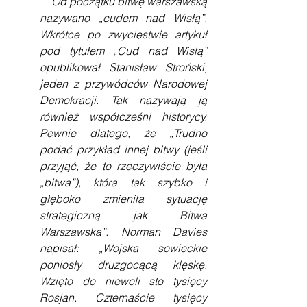
    Od początku bitwę warszawską 
nazywano „cudem nad Wisłą”. 
Wkrótce po zwycięstwie artykuł 
pod tytułem „Cud nad Wisłą” 
opublikował Stanisław Stroński, 
jeden z przywódców Narodowej 
Demokracji. Tak nazywają ją 
również współcześni historycy. 
Pewnie dlatego, że „Trudno 
podać przykład innej bitwy (jeśli 
przyjąć, że to rzeczywiście była 
„bitwa”), która tak szybko i 
głęboko zmieniła sytuację 
strategiczną jak Bitwa 
Warszawska”. Norman Davies 
napisał: „Wojska sowieckie 
poniosły druzgocącą klęskę. 
Wzięto do niewoli sto tysięcy 
Rosjan. Czternaście tysięcy 