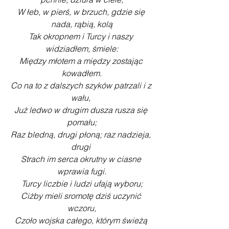
W łeb, w pierś, w brzuch, gdzie się 
nada, rąbią, kolą
Tak okropnem i Turcy i naszy 
widziadłem, śmiele:
Między młotem a między zostając 
kowadłem.
Co na to z dalszych szyków patrzali i z 
wału, 
Już ledwo w drugim dusza rusza się 
pomału;
Raz bledną, drugi płoną; raz nadzieja, 
drugi 
Strach im serca okrutny w ciasne 
wprawia fugi.
Turcy liczbie i ludzi ufają wyboru;
Ciżby mieli sromotę dziś uczynić 
wczoru,
Czoło wojska całego, którym świeżą 