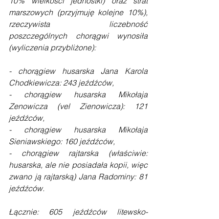
10% wielkości jednostki) oraz strat 
marszowych (przyjmuję kolejne 10%), 
rzeczywista liczebność 
poszczególnych chorągwi wynosiła 
(wyliczenia przybliżone):
- chorągiew husarska Jana Karola 
Chodkiewicza: 243 jeźdźców,
- chorągiew husarska Mikołaja 
Zenowicza (vel Zienowicza): 121 
jeźdźców,
- chorągiew husarska Mikołaja 
Sieniawskiego: 160 jeźdźców,
- chorągiew rajtarska (właściwie: 
husarska, ale nie posiadała kopii, więc 
zwano ją rajtarską) Jana Radominy: 81 
jeźdźców. 
Łącznie: 605 jeźdźców litewsko-