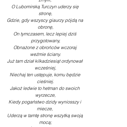
O Lubomirską Turczyn uderzy się 
stronę,
Gdzie, gdy wszyscy giaurzy pójdą na 
obronę,
On tymczasem, lecz lepiej dziś 
przygotowany,
Obnażone z obrońców wczoraj 
weźmie ściany.
Już tam dział kilkadziesiąt ordynował 
wcześniej,
Niechaj ten ustępuje, komu będzie 
cieśniej.
Jakoż ledwie to hetman do swoich 
wyrzecze,
Kiedy pogaństwo dzidy wyniosszy i 
miecze, 
Uderzą w tamtę stronę wszytką swoją 
mocą;