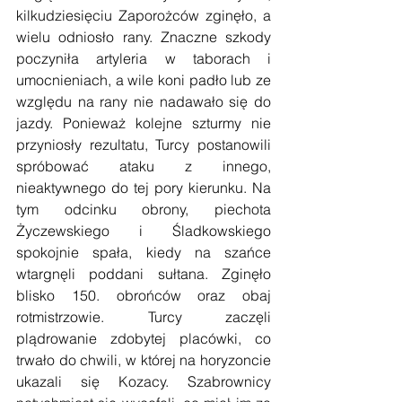
kilkudziesięciu Zaporożców zginęło, a 
wielu odniosło rany. Znaczne szkody 
poczyniła artyleria w taborach i 
umocnieniach, a wile koni padło lub ze 
względu na rany nie nadawało się do 
jazdy. Ponieważ kolejne szturmy nie 
przyniosły rezultatu, Turcy postanowili 
spróbować ataku z innego, 
nieaktywnego do tej pory kierunku. Na 
tym odcinku obrony, piechota 
Życzewskiego i Śladkowskiego 
spokojnie spała, kiedy na szańce 
wtargnęli poddani sułtana. Zginęło 
blisko 150. obrońców oraz obaj 
rotmistrzowie. Turcy zaczęli 
plądrowanie zdobytej placówki, co 
trwało do chwili, w której na horyzoncie 
ukazali się Kozacy. Szabrownicy 