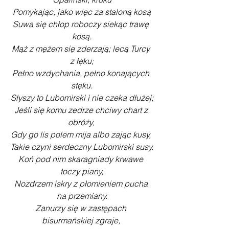
Pomykając, jako więc za staloną kosą
Suwa się chłop roboczy siekąc trawę 
kosą.
Mąż z mężem się zderzają; lecą Turcy 
z łęku;
Pełno wzdychania, pełno konających 
stęku.
Słyszy to Lubomirski i nie czeka dłużej;
Jeśli się komu zedrze chciwy chart z 
obróży, 
Gdy go lis polem mija albo zając kusy, 
Takie czyni serdeczny Lubomirski susy.
Koń pod nim skaragniady krwawe 
toczy piany,
Nozdrzem iskry z płomieniem pucha 
na przemiany.
Zanurzy się w zastępach 
bisurmańskiej zgraje, 