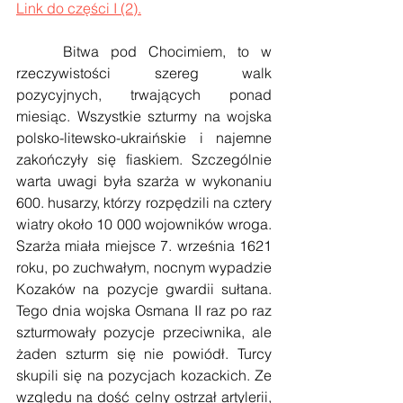
Link do części I (2).
    Bitwa pod Chocimiem, to w 
rzeczywistości szereg walk 
pozycyjnych, trwających ponad 
miesiąc. Wszystkie szturmy na wojska 
polsko-litewsko-ukraińskie i najemne 
zakończyły się fiaskiem. Szczególnie 
warta uwagi była szarża w wykonaniu 
600. husarzy, którzy rozpędzili na cztery 
wiatry około 10 000 wojowników wroga. 
Szarża miała miejsce 7. września 1621 
roku, po zuchwałym, nocnym wypadzie 
Kozaków na pozycje gwardii sułtana. 
Tego dnia wojska Osmana II raz po raz 
szturmowały pozycje przeciwnika, ale 
żaden szturm się nie powiódł. Turcy 
skupili się na pozycjach kozackich. Ze 
względu na dość celny ostrzał artylerii, 