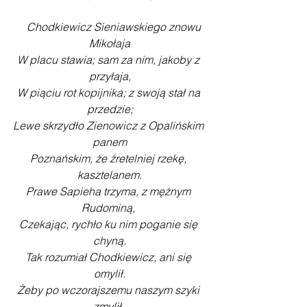
    Chodkiewicz Sieniawskiego znowu 
Mikołaja
W placu stawia; sam za nim, jakoby z 
przyłaja,
W piąciu rot kopijnika; z swoją stał na 
przedzie;
Lewe skrzydło Zienowicz z Opalińskim 
panem
Poznańskim, że źretelniej rzekę, 
kasztelanem.
Prawe Sapieha trzyma, z mężnym 
Rudominą, 
Czekając, rychło ku nim poganie się 
chyną.
Tak rozumiał Chodkiewicz, ani się 
omylił.
Żeby po wczorajszemu naszym szyki 
zmylił, 