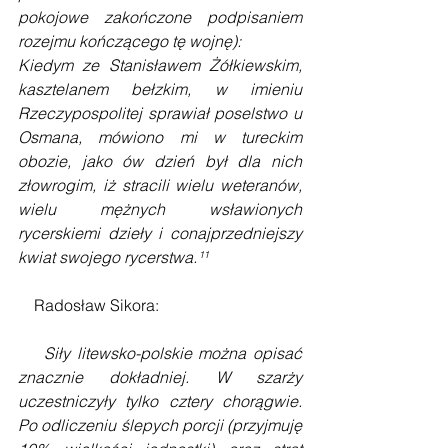
pokojowe zakończone podpisaniem 
rozejmu kończącego tę wojnę):
Kiedym ze Stanisławem Żółkiewskim, 
kasztelanem bełzkim, w imieniu 
Rzeczypospolitej sprawiał poselstwo u 
Osmana, mówiono mi w tureckim 
obozie, jako ów dzień był dla nich 
złowrogim, iż stracili wielu weteranów, 
wielu mężnych wsławionych 
rycerskiemi dzieły i conajprzedniejszy 
kwiat swojego rycerstwa.¹¹
    Radosław Sikora:
    Siły litewsko-polskie można opisać 
znacznie dokładniej. W szarży 
uczestniczyły tylko cztery chorągwie. 
Po odliczeniu ślepych porcji (przyjmuję 