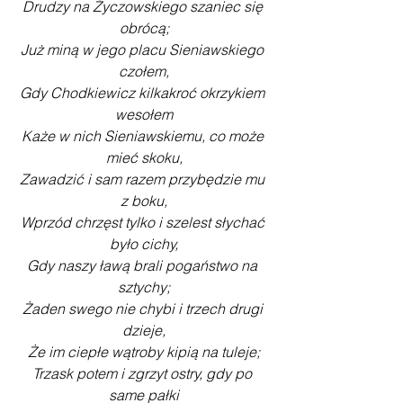
Drudzy na Życzowskiego szaniec się 
obrócą;
Już miną w jego placu Sieniawskiego 
czołem,
Gdy Chodkiewicz kilkakroć okrzykiem 
wesołem
Każe w nich Sieniawskiemu, co może 
mieć skoku,
Zawadzić i sam razem przybędzie mu 
z boku,
Wprzód chrzęst tylko i szelest słychać 
było cichy,
Gdy naszy ławą brali pogaństwo na 
sztychy;
Żaden swego nie chybi i trzech drugi 
dzieje,
Że im ciepłe wątroby kipią na tuleje;
Trzask potem i zgrzyt ostry, gdy po 
same pałki