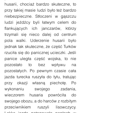
husarii, chociaż bardzo skuteczne, to 
przy takiej masie ludzi było też bardzo 
niebezpieczne. Stłoczeni w gąszczu 
ludzi jeźdźcy byli łatwym celem do 
flankujących ich janczarów, którzy 
trzymali się nieco dalej od centrum 
pola walki. Uderzenie husarii było 
jednak tak skuteczne, że część Turków 
rzuciła się do panicznej ucieczki. Jeśli 
panice uległa część wojska, to nie 
pozostało to bez wpływu na 
pozostałych. Po pewnym czasie cała 
jazda turecka ruszyła do tyłu, tratując 
przy okazji własną piechotę. Po 
wykonaniu swojego zadania, 
wieczorem husaria powróciła do 
swojego obozu, a do harców z rozbitym 
przeciwnikiem ruszyli lisowczycy. 
Lekka jazda potęgowała popłoch w 