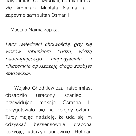
natychmiast się wycofali, co miał im za 
złe kronikarz Mustafa Naima, a i 
zapewne sam sułtan Osman II.
    Mustafa Naima zapisał:
Lecz uwiedzeni chciwością, gdy się 
wozów rabunkiem trudzą, widzą 
nadciągającego nieprzyjaciela i 
nikczemnie opuszczają drogo zdobyte 
stanowiska.
    Wojsko Chodkiewicza natychmiast 
obsadziło utracony szaniec i 
przewidując reakcję Osmana II, 
przygotowało się na kolejny szturm. 
Turcy mając nadzieję, że uda się im 
odzyskać bezsensownie utraconą 
pozycję, uderzyli ponownie. Hetman 