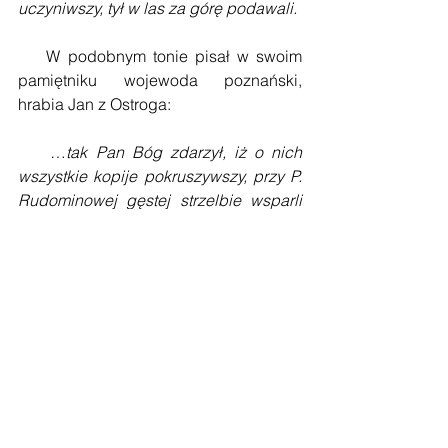
uczyniwszy, tył w las za górę podawali.
    W podobnym tonie pisał w swoim 
pamiętniku wojewoda poznański, 
hrabia Jan z Ostroga:
    …
tak Pan Bóg zdarzył, iż o nich 
wszystkie kopije pokruszywszy, przy P. 
Rudominowej gęstej strzelbie wsparli 
ich, na których jechali z siłami aż w las 
ku taboru ich, gdzie trup turecki gęsty 
padł. I w tej potrzebie p. Potocki barzo 
posieczony trzeciego dnia umarł; 
towarzystwa z tych rot wszystkich 
zginęło dwanaście, rannych nie mało, 
pacholików zabito małoco; Baszów 
tureckich zginęło dwu w tej potrzebie, z 
których jednego w nocy z świecami 
pilno szukano, i jako potem więźniowie 