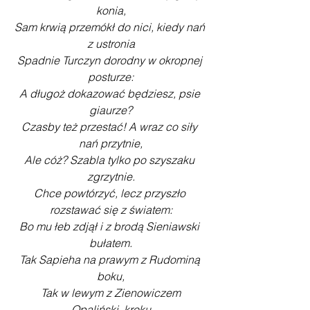
konia,
Sam krwią przemókł do nici, kiedy nań 
z ustronia
Spadnie Turczyn dorodny w okropnej 
posturze:
A długoż dokazować będziesz, psie 
giaurze?
Czasby też przestać! A wraz co siły 
nań przytnie,
Ale cóż? Szabla tylko po szyszaku 
zgrzytnie.
Chce powtórzyć, lecz przyszło 
rozstawać się z światem:
Bo mu łeb zdjął i z brodą Sieniawski 
bułatem.
Tak Sapieha na prawym z Rudominą 
boku,
 Tak w lewym z Zienowiczem 
Opaliński, kroku