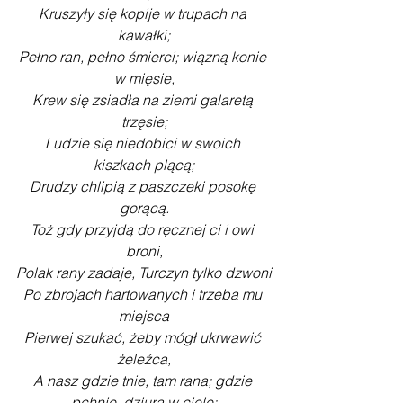
Kruszyły się kopije w trupach na 
kawałki;
Pełno ran, pełno śmierci; wiązną konie 
w mięsie,
Krew się zsiadła na ziemi galaretą 
trzęsie;
Ludzie się niedobici w swoich 
kiszkach plącą;
Drudzy chlipią z paszczeki posokę 
gorącą.
Toż gdy przyjdą do ręcznej ci i owi 
broni,
Polak rany zadaje, Turczyn tylko dzwoni
Po zbrojach hartowanych i trzeba mu 
miejsca
Pierwej szukać, żeby mógł ukrwawić 
żeleźca,
A nasz gdzie tnie, tam rana; gdzie 
pchnie, dziura w ciele;