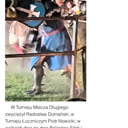
     W Turnieju Miecza Długiego 
zwyciężył Radosław Domański; w 
Turnieju Łuczniczym Piotr Nowicki; w 
walkach dwa na dwa Bolesław Sitek i 