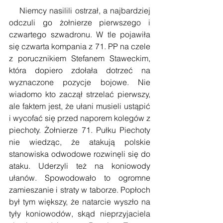
    Niemcy nasilili ostrzał, a najbardziej 
odczuli go żołnierze pierwszego i 
czwartego szwadronu. W tle pojawiła 
się czwarta kompania z 71. PP na czele 
z porucznikiem Stefanem Staweckim, 
która dopiero zdołała dotrzeć na 
wyznaczone pozycje bojowe. Nie 
wiadomo kto zaczął strzelać pierwszy, 
ale faktem jest, że ułani musieli ustąpić 
i wycofać się przed naporem kolegów z 
piechoty. Żołnierze 71. Pułku Piechoty 
nie wiedząc, że atakują polskie 
stanowiska odwodowe rozwinęli się do 
ataku. Uderzyli też na koniowody 
ułanów. Spowodowało to ogromne 
zamieszanie i straty w taborze. Popłoch 
był tym większy, że natarcie wyszło na 
tyły koniowodów, skąd nieprzyjaciela 