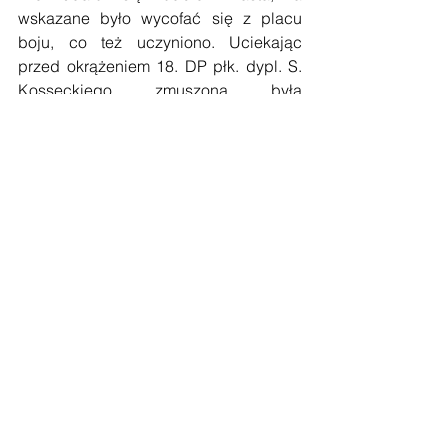
wskazane było wycofać się z placu 
boju, co też uczyniono. Uciekając 
przed okrążeniem 18. DP płk. dypl. S. 
Kosseckiego zmuszona była 
przedzierać się przez Andrzejewo, 
gdzie została zniszczona 12/13 
września ’39 r.
Zniszczony Czyżew.
    Jarosław Strenkowski winę za 