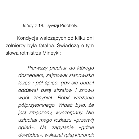
Jeńcy z 18. Dywizji Piechoty.
        Kondycja walczących od kilku dni 
żołnierzy była fatalna. Świadczą o tym 
słowa rotmistrza Mineyki:
Pierwszy piechur do którego 
doszedłem, zajmował stanowisko 
leżąc i pół śpiąc. gdy się budził 
oddawał parę strzałów i znowu 
wpół zasypiał. Robił wrażenie 
półprzytomnego. Widać było, że 
jest zmęczony, wyczerpany. Nie 
usłuchał mego rozkazu »przerwij 
ogień«. Na zapytanie »gdzie 
dowódca«, wskazał ręką kierunek 