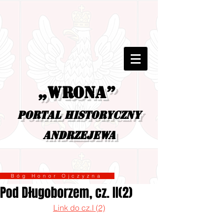
„Wrona”
portal historyczny
Andrzejewa
Bóg Honor Ojczyzna
Pod Długoborzem, cz. II(2)
Link do cz.I (2)