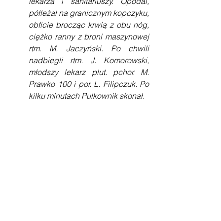
lekarza i sanitariuszy. Opodal, 
półleżał na granicznym kopczyku, 
obficie brocząc krwią z obu nóg, 
ciężko ranny z broni maszynowej 
rtm. M. Jaczyński. Po chwili 
nadbiegli rtm. J. Komorowski, 
młodszy lekarz plut. pchor. M. 
Prawko 100 i por. L. Filipczuk. Po 
kilku minutach Pułkownik skonał.