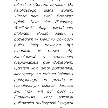
rotmistrza »Konrad. To nasi!«. Do 
najbliższego ułana wołam: 
»Przed nami swoi. Przerwać 
ogień! Kryć się! Plutonowy 
Wasilewski objąć dowodzenie 
plutonem. Podać dalej«. I 
pobiegłem w kierunku dowódcy 
pułku, który powinien być 
niedaleko w prawo, aby 
zameldować o rozpoznaniu 
nieprzyjaciela. gdy dobiegłem, 
ujrzałem koło drogi pułkownika, 
klęczącego na jednym kolanie i 
pochylonego do przodu w 
nienaturalnym skłonie. Jeszcze 
żył. Przy nim był ppor. F. 
Fudakowski, który usiłował 
pułkownika podtrzymać i wzywał 