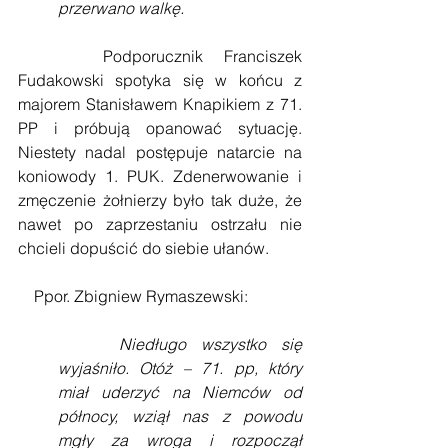
przerwano walkę.
    Podporucznik Franciszek 
Fudakowski spotyka się w końcu z 
majorem Stanisławem Knapikiem z 71. 
PP i próbują opanować sytuację. 
Niestety nadal postępuje natarcie na 
koniowody 1. PUK. Zdenerwowanie i 
zmęczenie żołnierzy było tak duże, że 
nawet po zaprzestaniu ostrzału nie 
chcieli dopuścić do siebie ułanów.
    Ppor. Zbigniew Rymaszewski:
    Niedługo wszystko się 
wyjaśniło. Otóż – 71. pp, który 
miał uderzyć na Niemców od 
północy, wziął nas z powodu 
mgły za wroga i rozpoczął 