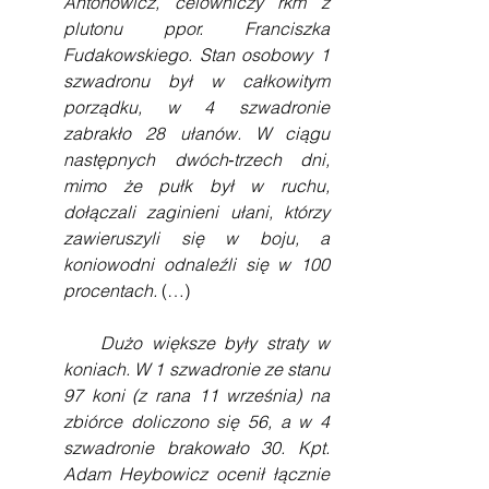
Antonowicz, celowniczy rkm z 
plutonu ppor. Franciszka 
Fudakowskiego. Stan osobowy 1 
szwadronu był w całkowitym 
porządku, w 4 szwadronie 
zabrakło 28 ułanów. W ciągu 
następnych dwóch‑trzech dni, 
mimo że pułk był w ruchu, 
dołączali zaginieni ułani, którzy 
zawieruszyli się w boju, a 
koniowodni odnaleźli się w 100 
procentach.
 (…)
    Dużo większe były straty w 
koniach. W 1 szwadronie ze stanu 
97 koni (z rana 11 września) na 
zbiórce doliczono się 56, a w 4 
szwadronie brakowało 30. Kpt. 
Adam Heybowicz ocenił łącznie 