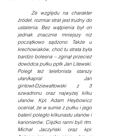
Ze względu na charakter 
źródeł, rozmiar strat jest trudny do 
ustalenia. Bez wątpienia był on 
jednak znacznie mniejszy niż 
początkowo sądzono. Także u 
krechowiaków, choć tu strata była 
bardzo bolesna – zginął przecież 
dowódca pułku ppłk Jan Litewski. 
Poległ też telefonista starszy 
ułan/kapral Jan 
gintowt‑Dziewałtowski z 3 
szwadronu oraz najwyżej kilku 
ułanów. Kpt. Adam Heybowicz 
oceniał, że w sumie z pułku i jego 
baterii poległo kilkunastu ułanów i 
kanonierów. Ciężko ranni byli rtm. 
Michał Jaczyński oraz kpr. 