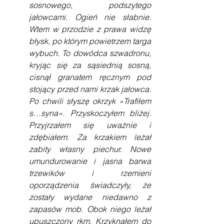
sosnowego, podszytego 
jałowcami. Ogień nie słabnie. 
Wtem w przodzie z prawa widzę 
błysk, po którym powietrzem targa 
wybuch. To dowódca szwadronu, 
kryjąc się za sąsiednią sosną, 
cisnął granatem ręcznym pod 
stojący przed nami krzak jałowca. 
Po chwili słyszę okrzyk »Trafiłem 
s…syna«. Przyskoczyłem bliżej. 
Przyjrzałem się uważnie i 
zdębiałem. Za krzakiem leżał 
zabity własny piechur. Nowe 
umundurowanie i jasna barwa 
trzewików i rzemieni 
oporządzenia świadczyły, że 
zostały wydane niedawno z 
zapasów mob. Obok niego leżał 
upuszczony rkm. Krzyknąłem do 