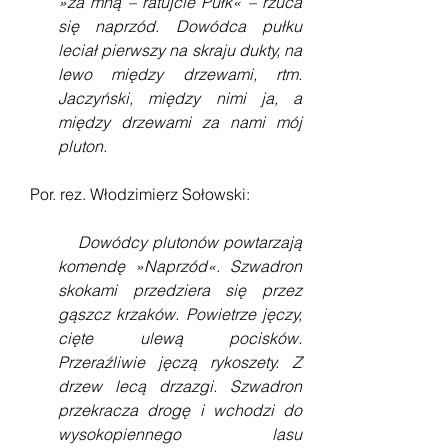
»za mną – ratujcie Pułk« – rzuca 
się naprzód. Dowódca pułku 
leciał pierwszy na skraju dukty, na 
lewo między drzewami, rtm. 
Jaczyński, między nimi ja, a 
między drzewami za nami mój 
pluton.
   Por. rez. Włodzimierz Sołowski:
    Dowódcy plutonów powtarzają 
komendę »Naprzód«. Szwadron 
skokami przedziera się przez 
gąszcz krzaków. Powietrze jęczy, 
cięte ulewą pocisków. 
Przeraźliwie jęczą rykoszety. Z 
drzew lecą drzazgi. Szwadron 
przekracza drogę i wchodzi do 
wysokopiennego lasu 