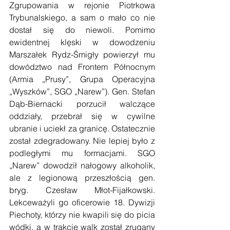
Zgrupowania w rejonie Piotrkowa 
Trybunalskiego, a sam o mało co nie 
dostał się do niewoli. Pomimo 
ewidentnej klęski w dowodzeniu 
Marszałek Rydz-Śmigły powierzył mu 
dowództwo nad Frontem Północnym 
(Armia „Prusy”, Grupa Operacyjna 
„Wyszków”, SGO „Narew”). Gen. Stefan 
Dąb-Biernacki porzucił walczące 
oddziały, przebrał się w cywilne 
ubranie i uciekł za granicę. Ostatecznie 
został zdegradowany. Nie lepiej było z 
podległymi mu formacjami. SGO 
„Narew” dowodził nałogowy alkoholik, 
ale z legionową przeszłością gen. 
bryg. Czesław Młot-Fijałkowski. 
Lekceważyli go oficerowie 18. Dywizji 
Piechoty, którzy nie kwapili się do picia 
wódki, a w trakcie walk został zrugany 