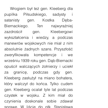
    Wrogiem był też gen. Kleeberg dla 
pupilka Piłsudskiego, sadysty i 
satanisty gen. Kostka Dęba-
Biernackiego. Ten najwyraźniej 
zazdrościł gen. Kleebergowi 
wykształcenia i wiedzy, a podczas 
manewrów wojskowych nie miał z nim 
absolutnie żadnych szans. Przyszłość 
zweryfikowała kompetencje i we 
wrześniu 1939 roku gen. Dąb-Biernacki 
opuścił walczących żołnierzy i uciekł 
za granicę, podczas gdy gen. 
Kleeberg zasłużył na miano bohatera, 
który walczył do końca. Tylko cudem 
gen. Kleeberg ocalał tyle lat podczas 
czystek w wojsku. Z kim miał do 
czynienia doskonale sobie zdawał 
sprawę. W liście do płk. Stanisława 