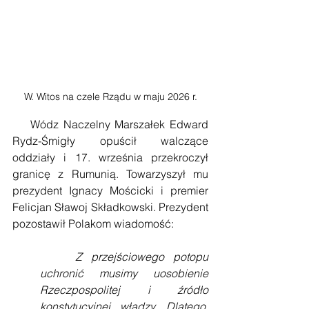
W. Witos na czele Rządu w maju 2026 r.
    Wódz Naczelny Marszałek Edward 
Rydz-Śmigły opuścił walczące 
oddziały i 17. września przekroczył 
granicę z Rumunią. Towarzyszył mu 
prezydent Ignacy Mościcki i premier 
Felicjan Sławoj Składkowski. Prezydent 
pozostawił Polakom wiadomość:
Z przejściowego potopu 
uchronić musimy uosobienie 
Rzeczpospolitej i źródło 
konstytucyjnej władzy. Dlatego, 