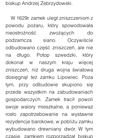
biskup Andrzej Zebrzydowski.
    W 1629r. zamek uległ zniszczeniom z 
powodu pożaru, który spowodowała 
nieostrożność zwożących do 
podzamcza siano. Oczywiście 
odbudowano część zniszczeń, ale nie 
na długo. Potop szwedzki, który 
dokonał w naszym kraju więcej 
zniszczeń, niż druga wojna światowa 
dosięgnął też zamku Lipowiec. Poza 
tym, przy odbudowie skupiono się 
przede wszystkim na zabudowaniach 
gospodarczych. Zamek tracił powoli 
swoje walory mieszkalne, a ponieważ 
rosło zapotrzebowanie na wystawne 
rezydencje barokowe, w pobliżu zamku 
wybudowano drewniany dwór. W tym 
czasie, zamkiem rozporządzał biskup 