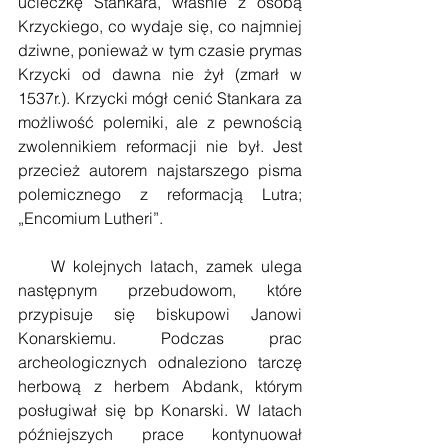
ucieczkę Stankara, właśnie z osobą 
Krzyckiego, co wydaje się, co najmniej 
dziwne, ponieważ w tym czasie prymas 
Krzycki od dawna nie żył (zmarł w 
1537r.). Krzycki mógł cenić Stankara za 
możliwość polemiki, ale z pewnością 
zwolennikiem reformacji nie był. Jest 
przecież autorem najstarszego pisma 
polemicznego z reformacją Lutra; 
„Encomium Lutheri”.
    W kolejnych latach, zamek ulega 
następnym przebudowom, które 
przypisuje się biskupowi Janowi 
Konarskiemu. Podczas prac 
archeologicznych odnaleziono tarczę 
herbową z herbem Abdank, którym 
posługiwał się bp Konarski. W latach 
późniejszych prace kontynuował 