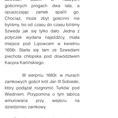
gościnnych progach dwa lata, a 
opuszczając zamek spalili go. 
Chociaż, może zbyt gościnni nie 
byliśmy, bo od czasu do czasu biliśmy 
Szweda jak się tylko dało. Jedna z 
potyczek wydana najeźdźcy, miała 
miejsce pod Lipowcem w kwietniu 
1656r. Starła się tam ze Szwedami 
piechota chłopska pod dowództwem 
Kacpra Karlińskiego.
       W sierpniu 1683r. w murach 
zamkowych gościł król Jan III Sobieski, 
który podążał rozgromić Turków pod 
Wiedniem. Przypomina o tym tablica 
wmurowana przy wejściu na 
dziedziniec zamkowy.