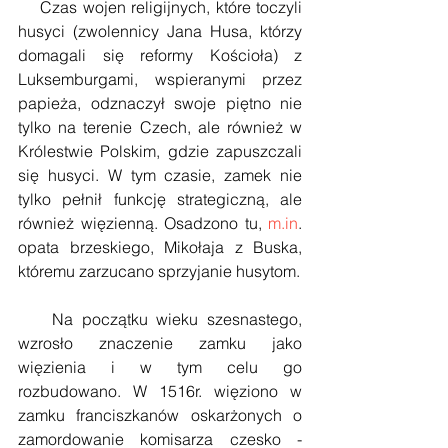
    Czas wojen religijnych, które toczyli 
husyci (zwolennicy Jana Husa, którzy 
domagali się reformy Kościoła) z 
Luksemburgami, wspieranymi przez 
papieża, odznaczył swoje piętno nie 
tylko na terenie Czech, ale również w 
Królestwie Polskim, gdzie zapuszczali 
się husyci. W tym czasie, zamek nie 
tylko pełnił funkcję strategiczną, ale 
również więzienną. Osadzono tu, 
m.in
. 
opata brzeskiego, Mikołaja z Buska, 
któremu zarzucano sprzyjanie husytom.
    Na początku wieku szesnastego, 
wzrosło znaczenie zamku jako 
więzienia i w tym celu go 
rozbudowano. W 1516r. więziono w 
zamku franciszkanów oskarżonych o 
zamordowanie komisarza czesko - 