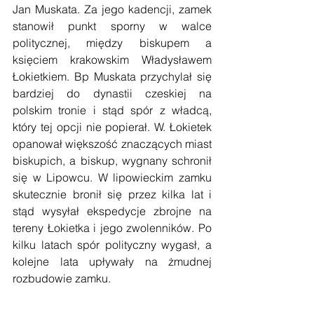
Jan Muskata. Za jego kadencji, zamek 
stanowił punkt sporny w walce 
politycznej, między biskupem a 
księciem krakowskim Władysławem 
Łokietkiem. Bp Muskata przychylał się 
bardziej do dynastii czeskiej na 
polskim tronie i stąd spór z władcą, 
który tej opcji nie popierał. W. Łokietek 
opanował większość znaczących miast 
biskupich, a biskup, wygnany schronił 
się w Lipowcu. W lipowieckim zamku 
skutecznie bronił się przez kilka lat i 
stąd wysyłał ekspedycje zbrojne na 
tereny Łokietka i jego zwolenników. Po 
kilku latach spór polityczny wygasł, a 
kolejne lata upływały na żmudnej 
rozbudowie zamku.