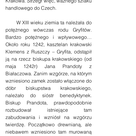
Krakowa. Strzegł więc, ważnego szlaku 
handlowego do Czech.
       W XIII wieku ziemia ta należała do 
potężnego wówczas rodu Gryfitów. 
Bardzo potężnego i wpływowego… 
Około roku 1242, kasztelan krakowski 
Klemens z Ruszczy – Gryfita, odstąpił 
ją na rzecz biskupa krakowskiego (od 
maja 1242r) Jana Prandoty z 
Białaczowa. Zanim wzgórze, na którym 
wzniesiono zamek zostało włączone do 
dóbr biskupstwa krakowskiego, 
należało do sióstr benedyktynek. 
Biskup Prandota, prawdopodobnie 
rozbudował istniejące tam 
zabudowania i wzniósł na wzgórzu 
twierdzę. Początkowo drewnianą, ale 
niebawem wzniesiono tam murowaną 