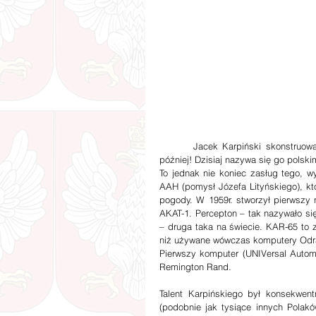
        Jacek Karpiński skonstruował minikomputer szybszy, niż IBM PC wprowadzony na rynek 10 lat 
później! Dzisiaj nazywa się go polsk
To jednak nie koniec zasług tego, w
AAH (pomysł Józefa Lityńskiego), kt
pogody. W 1959r. stworzył pierwszy n
AKAT-1. Percepton – tak nazywało si
– druga taka na świecie. KAR-65 to z 
niż używane wówczas komputery Odr
Pierwszy komputer (UNIVersal Autom
Remington Rand.
Talent Karpińskiego był konsekwent
(podobnie jak tysiące innych Polakó