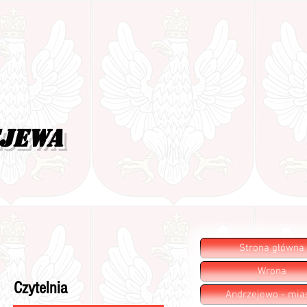
ejewa
Strona główna
Wrona
Czytelnia
Andrzejewo - mia