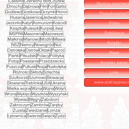
Cassino
Czerwony Bór
Czyżew
Okolica szlachec
Dmochy
Dąbrowa
Film
Fort
Getto
Godlewo
Gostkowo
Grzymki
Honor
Poszukiwania!!!
Husaria
Jasienica
Jedwabne
Jeziorko
Katyń
Komunizm
Kościół
Filmy
Książka
Kuleszki
Kurpie
Litwa
Publikacje
MSPRA
Masoneria
Mazowsze
Małkinia
Mianowo
Modlin
Mława
Książki
NSZ
Niemcy
Nowogród
Nur
Ostrołęka
Ostrów
Ołdaki
Paproć
Mapa
Pieńki
Piłsudski
Polacy
Polityka
Potop
Powstanie
Przeździecko
Kontakt, baner
Puszcza
Pułtusk
Rosja
Ruskołęka
Różności
Skłody
Szlachta
Linki
Szulborze
Szumowo
Słowacja
www.andrzejewo.i
Słowianie
Treblinka
USA
Ukraina
Wielka wojna
Wizna
Wojna
Wołyń
Wrona
Wyklęci
Wyszków
Wyszyński
Wywiad
Węgry
Zabobon
Zakroczym
Zambrów
Zaręby
Zuzela
Zwiedzanie
Łomża
Łętownica
Świerże
Święck
Żydzi