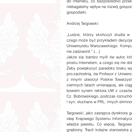
do Internetu, co bezpośrednio przekł
niebagatelny wpływ na rozwój gospodar
gospodarki.
Andrzej Targowski:
„Ludzie, którzy skończyli studia 
czego może być przykładem decyzja p
Uniwersytetu Warszawskiego. Kompute
nie zadzwonił.” (…)
Jakże się bardzo mylił ów autor, kt
prostu Internetem, a czego się nie do
Żeby powiększyć paradoks braku wyob
pro-zachodnią, ów Profesor z Uniwer
z innymi utworzył Polskie Towarzys
ciemnych latach umierającej, ale ciąg
bowiem synem rektora UW z czasów st
Cz. Bobrowskiego, podczas rozruchów
i syn, słuchano w PRL, innych elimi
Targowski, jako zastępca dyrektora ge
ideę Krajowego Systemu Informatycz
władze peerelu. Co więcej, Targows
gnębiony. Tracił kolejne stanowiska