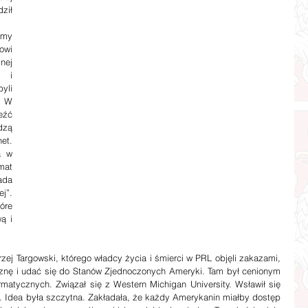
ił 
my 
wi 
ej 
 i 
li 
 W 
źć 
zą 
t. 
 w 
at 
da 
”. 
re 
 i 
znę i udać się do Stanów Zjednoczonych Ameryki. Tam był cenionym 
atycznych. Związał się z Western Michigan University. Wsławił się 
ę. Idea była szczytna. Zakładała, że każdy Amerykanin miałby dostęp 