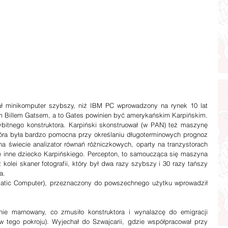
im Billem Gatsem, a to Gates powinien być amerykańskim Karpińskim. 
ybitnego konstruktora. Karpiński skonstruował (w PAN) też maszynę 
óra była bardzo pomocna przy określaniu długoterminowych prognoz 
a świecie analizator równań różniczkowych, oparty na tranzystorach 
ę inne dziecko Karpińskiego. Percepton, to samoucząca się maszyna 
kolei skaner fotografii, który był dwa razy szybszy i 30 razy tańszy 
a.
atic Computer), przeznaczony do powszechnego użytku wprowadził 
nie marnowany, co zmusiło konstruktora i wynalazcę do emigracji 
w tego pokroju). Wyjechał do Szwajcarii, gdzie współpracował przy 