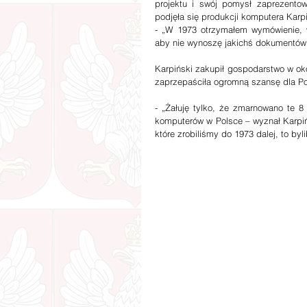
projektu i swój pomysł zaprezentowa
podjęła się produkcji komputera Karp
- „W 1973 otrzymałem wymówienie, w
aby nie wynoszę jakichś dokumentów
Karpiński zakupił gospodarstwo w okol
zaprzepaściła ogromną szansę dla Po
- „Żałuję tylko, że zmarnowano te 8
komputerów w Polsce – wyznał Karpiń
które zrobiliśmy do 1973 dalej, to b