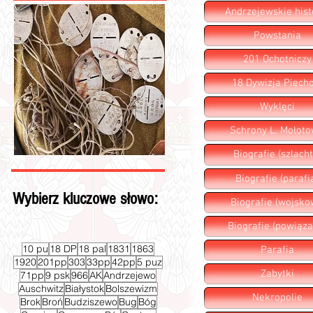
Andrzejewskie hist
Powstania
201 Ochotniczy
18 Dywizja Piecho
Wyklęci
Schrony L. Mołot
Biografie (szlacht
Biografie (parafi
Wybierz kluczowe słowo:
Biografie (wojsko
Biografie (powiąza
10 pu
18 DP
18 pal
1831
1863
Parafia
1920
201pp
303
33pp
42pp
5 puz
Zabytki
71pp
9 psk
966
AK
Andrzejewo
Auschwitz
Białystok
Bolszewizm
Nekropolie
Brok
Broń
Budziszewo
Bug
Bóg