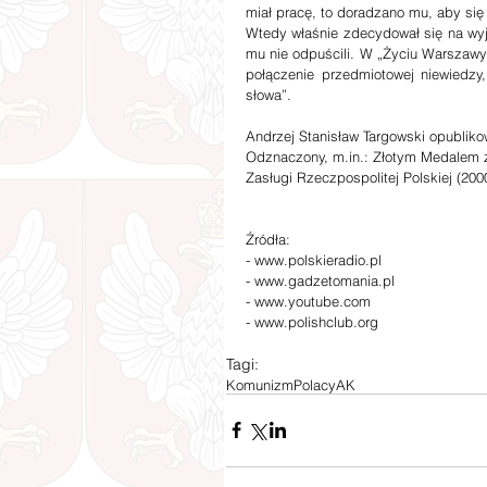
miał pracę, to doradzano mu, aby się
Wtedy właśnie zdecydował się na wyj
mu nie odpuścili. W „Życiu Warszawy”
połączenie przedmiotowej niewiedzy, 
słowa”.
Andrzej Stanisław Targowski opublikow
Odznaczony, m.in.: Złotym Medalem za
Zasługi Rzeczpospolitej Polskiej (2000
Źródła:
- www.polskieradio.pl
- www.gadzetomania.pl
- www.youtube.com
- www.polishclub.org
Tagi:
Komunizm
Polacy
AK