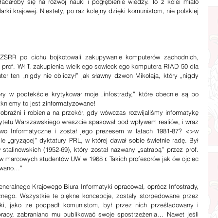
adałoby się na rozwój nauki i pogłębienie wiedzy. To z kolei miało 
ki krajowej. Niestety, po raz kolejny dzięki komunistom, nie polskiej 
w ZSRR po cichu bojkotowali zakupywanie komputerów zachodnich, 
rof. Wł T. zakupienia wielkiego sowieckiego komputera RIAD 50 dla 
r ten „nigdy nie obliczył” jak sławny dzwon Mikołaja, który „nigdy 
óry w podtekście krytykował moje „infostrady,” które obecnie są po 
tkniemy to jest zinformatyzowane!
raźni i robienia na przekór, gdy wówczas rozwijaliśmy informatykę 
sytetu Warszawskiego wreszcie spasował pod wpływem realiów, i wraz 
two Informatyczne i został jego prezesem w latach 1981-87? <>w 
le „gryzącej” dyktatury PRL, w której dawał sobie świetnie radę. Był 
alinowskich (1952-69), który został nazwany „satrapą” przez prof. 
 marcowych studentów UW w 1968 r. Takich profesorów jak ów ojciec 
nowano…”
neralnego Krajowego Biura Informatyki opracował, oprócz Infostrady, 
nego. Wszystkie te piękne koncepcje, zostały storpedowane przez 
ki, jako że podpadł komunistom, był przez nich prześladowany i 
 pracy, zabraniano mu publikować swoje spostrzeżenia… Nawet jeśli 