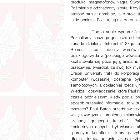
produkcji magnetofonów Nagra. Stworz
Pośmiertnie odznaczony został Krzy
starość musiał dorabiać, jako projekt
jakie poniosła Polska, są nie do polic
          Trudno sobie wyobrazić dzisiejszy świat bez komputerów, a jeszcze trudniej bez Internetu. 
Poznaliśmy naszego geniusza od kom
zasadę działania Internetu? Skąd ta
Berners – Lee – jeden z twórców si
polskiego żyda z (polskiego wówczas
kształtowała się poza jej granicami
przeciwnie, twierdził, że swój tok my
Drexel University trafił do korpora
komputer (wcześniej dostępne był
samolotowych, a dokładniej rzecz uj
Wiedza i doświadczenie, które Paul (
czasie późniejszym, kiedy podjął pr
sposób przesyłać informacje i to w t
czasach? Paul Baran przedstawił swo
wizję rozwiązania problemu, mianowici
„zasadę gorącego kartofla”. Paki
konkretnych danych, był właśnie tak
„gorącym kartoflem”, który parzył
dłonie i trzeba go było jak najszybci