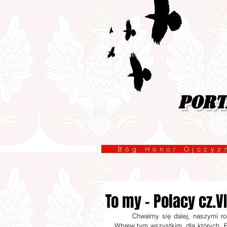
port
Bóg Honor Ojcz
To my - Polacy cz.VI
      Chwalmy się dalej, naszymi rodakami. Wbrew wszystkim malkontentom i przeciwnikom polskości. 
Wbrew tym wszystkim, dla których „P