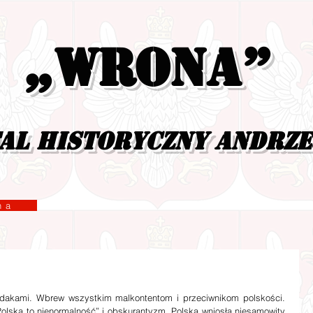
„Wrona”
al historyczny Andrz
yzna
olska to nienormalność” i obskurantyzm. Polska wniosła niesamowity 