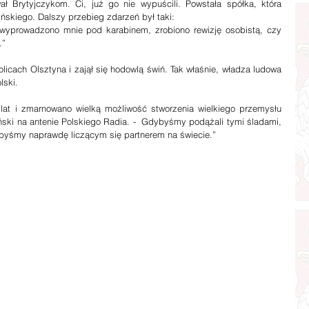
ł Brytyjczykom. Ci, już go nie wypuścili. Powstała spółka, która 
ińskiego. Dalszy przebieg zdarzeń był taki:
yprowadzono mnie pod karabinem, zrobiono rewizję osobistą, czy 
.”
icach Olsztyna i zajął się hodowlą świń. Tak właśnie, władza ludowa 
lski.
 lat i zmarnowano wielką możliwość stworzenia wielkiego przemysłu 
ski na antenie Polskiego Radia. -  Gdybyśmy podążali tymi śladami, 
ylibyśmy naprawdę liczącym się partnerem na świecie.”