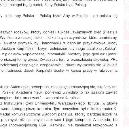
ata i nalegał będę nadal, żeby Polska była Polską.
 o to, aby Polska – Polską była! Aby w Polsce – po polsku się 
Wynika to z naszej historii i kilku innych czynników, które pominiemy. 
li świetne pomysły, byli hamowani i rzucano im przysłowiowe „kłody 
 Jackiem Karpińskim, byłym żołnierzem słynnego batalionu „Zośka”. 
 z pionierów współczesnej informatyki. Niestety jego geniusz ujawnił 
do niższej formy życia. Zwłaszcza ten, z przeszłością akowską. PRL 
 Podziemnej osiągnięcie czegokolwiek. Nawet wykazania się w jakiejś 
imo trudności, Jacek Karpiński dostał w końcu pracę w fabryce na 
tytucje Automatyki perceptron, maszynę samouczącą się, skończyłem 
 Polskiej Akademii Nauk, ponieważ wywołało to tak szaloną zawiść 
e mogłem dalej pracować.” – wspominał Karpiński.
 Instytutem Fizyki Uniwersytetu Warszawskiego. To tutaj, w głowie 
 powodu którego piszę tu o nim. Tym pomysłem był mikrokomputer K-
wiadał komunistycznym władcom państwa, którzy bardziej liczyli na 
ny przemysł, niż na umysł naukowca i jego komputer. A szkoda, bo 
woją innowacyjnością USA. Karpiński nie zamierzał rezygnować z 