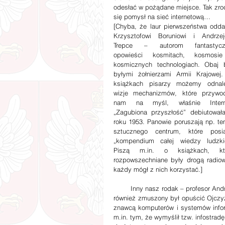
odesłać w pożądane miejsce. Tak zrodz
się pomysł na sieć internetową…
[Chyba, że laur pierwszeństwa odda
Krzysztofowi Boruniowi i Andrzejo
Trepce – autorom fantastyczn
opowieści kosmitach, kosmosie
kosmicznych technologiach. Obaj by
byłymi żołnierzami Armii Krajowej.
książkach pisarzy możemy odnale
wizje mechanizmów, które przywod
nam na myśl, właśnie Interne
„Zagubiona przyszłość” debiutowała
roku 1953. Panowie poruszają np. tem
sztucznego centrum, które posia
„kompendium całej wiedzy ludzkiej
Piszą m.in. o książkach, któ
rozpowszechniane były drogą radiową
każdy mógł z nich korzystać.]
        Inny nasz rodak – profesor Andrzej Targowski, którego władcy życia i śmierci w PRL objęli zakazami, 
również zmuszony był opuścić Ojczy
znawcą komputerów i systemów inform
m.in. tym, że wymyślił tzw. infostrad