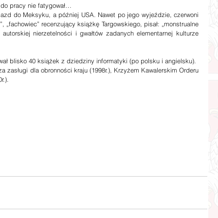
 do pracy nie fatygował…
azd do Meksyku, a później USA. Nawet po jego wyjeździe, czerwoni 
, „fachowiec” recenzujący książkę Targowskiego, pisał: „monstrualne 
autorskiej nierzetelności i gwałtów zadanych elementarnej kulturze 
ał blisko 40 książek z dziedziny informatyki (po polsku i angielsku).
 zasługi dla obronności kraju (1998r.), Krzyżem Kawalerskim Orderu 
r.).